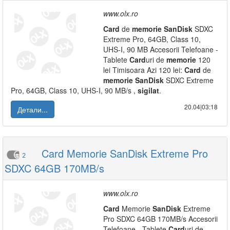
www.olx.ro
Card
de
memorie
SanDisk
SDXC
Extreme Pro, 64GB, Class 10,
UHS-I, 90 MB Accesorii Telefoane -
Tablete
Card
uri de
memorie
120
lei Timisoara Azi 120 lei:
Card
de
memorie
SanDisk
SDXC Extreme
Pro, 64GB, Class 10, UHS-I, 90 MB/s ,
sigilat
.
20.04|03:18
Детали...
Card Memorie SanDisk Extreme Pro
2
SDXC 64GB 170MB/s
www.olx.ro
Card
Memorie
SanDisk
Extreme
Pro SDXC 64GB 170MB/s Accesorii
Telefoane - Tablete
Card
uri de