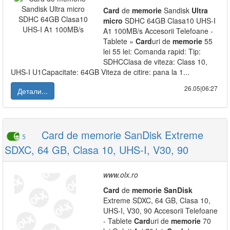
Card
de
memorie
Sandisk
Ultra
micro
SDHC 64GB Clasa10 UHS-I
A1 100MB/s Accesorii Telefoane -
Tablete »
Card
uri de
memorie
55
lei 55 lei: Comanda rapid: Tip:
SDHCClasa de viteza: Class 10,
UHS-I U1Capacitate: 64GB Viteza de citire: pana la 1...
26.05|06:27
Детали...
Card de memorie SanDisk Extreme
5
SDXC, 64 GB, Clasa 10, UHS-I, V30, 90
www.olx.ro
Card
de
memorie
SanDisk
Extreme SDXC, 64 GB, Clasa 10,
UHS-I, V30, 90 Accesorii Telefoane
- Tablete
Card
uri de
memorie
70