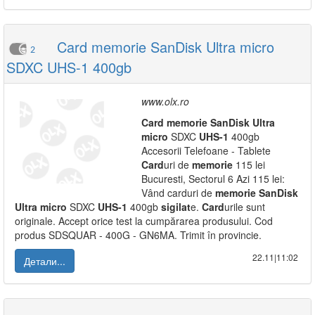
Card memorie SanDisk Ultra micro
2
SDXC UHS-1 400gb
www.olx.ro
Card
memorie
SanDisk
Ultra
micro
SDXC
UHS-1
400gb
Accesorii Telefoane - Tablete
Card
uri de
memorie
115 lei
Bucuresti, Sectorul 6 Azi 115 lei:
Vând carduri de
memorie
SanDisk
Ultra
micro
SDXC
UHS-1
400gb
sigilat
e.
Card
urile sunt
originale. Accept orice test la cumpărarea produsului. Cod
produs SDSQUAR - 400G - GN6MA. Trimit în provincie.
22.11|11:02
Детали...