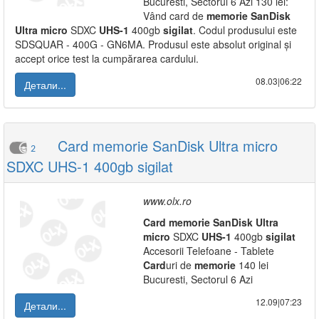
Bucuresti, Sectorul 6 Azi 130 lei:
Vând card de
memorie
SanDisk
Ultra
micro
SDXC
UHS-1
400gb
sigilat
. Codul produsului este
SDSQUAR - 400G - GN6MA. Produsul este absolut original și
accept orice test la cumpărarea cardului.
08.03|06:22
Детали...
Card memorie SanDisk Ultra micro
2
SDXC UHS-1 400gb sigilat
www.olx.ro
Card
memorie
SanDisk
Ultra
micro
SDXC
UHS-1
400gb
sigilat
Accesorii Telefoane - Tablete
Card
uri de
memorie
140 lei
Bucuresti, Sectorul 6 Azi
12.09|07:23
Детали...