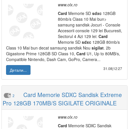
www.olx.ro
Card
Memorie SD
sdxc
128GB
80mb/s Class 10 Mai bun>
samsung sandisk Jocuri - Console
Accesorii console 129 lei Bucuresti,
Sectorul 4 Azi 129 lei:
Card
Memorie SD
sdxc
128GB 80mb/s
Class 10 Mai bun decat samsung sandisk Nou
sigilat
. 2b
Gigastone Prime 128GB SD Class 10,
Card
U1, Up to 80MB/s,
Compatible Nintendo, Dash Cam, GoPro, Camera...
31.08|12:27
Детали...
Card Memorie SDXC Sandisk Extreme
2
Pro 128GB 170MB/S SIGILATE ORIGINALE
www.olx.ro
Card
Memorie SDXC Sandisk