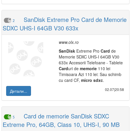
SanDisk Extreme Pro Card de Memorie
2
SDXC UHS-I 64GB V30 633x
www.olx.ro
SanDisk
Extreme Pro
Card
de
Memorie SDXC UHS-I 64GB V30
633x Accesorii Telefoane - Tablete
Card
uri de
memorie
110 lei
Timisoara Azi 110 lei: Sau schimb
cu card CF,
micro
sdxc
.
02.07|20:58
Детали...
Card de memorie SanDisk SDXC
5
Extreme Pro, 64GB, Class 10, UHS-I, 90 MB