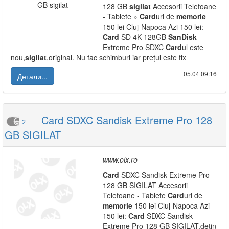
128 GB
sigilat
Accesorii Telefoane
- Tablete »
Card
uri de
memorie
150 lei Cluj-Napoca Azi 150 lei:
Card
SD 4K 128GB
SanDisk
Extreme Pro SDXC
Card
ul este
nou,
sigilat
,original. Nu fac schimburi iar prețul este fix
05.04|09:16
Детали...
Card SDXC Sandisk Extreme Pro 128
2
GB SIGILAT
www.olx.ro
Card
SDXC Sandisk Extreme Pro
128 GB SIGILAT Accesorii
Telefoane - Tablete
Card
uri de
memorie
150 lei Cluj-Napoca Azi
150 lei:
Card
SDXC Sandisk
Extreme Pro 128 GB SIGILAT,detin