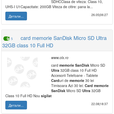
SDHCClasa de viteza: Class 10,
UHS-I U1Capacitate: 200GB Viteza de citire: pana la...
26.05|06:27
Детали...
card memorie SanDisk Micro SD Ultra
5
32GB class 10 Full HD
www.olx.ro
card
memorie
SanDisk
Micro SD
Ultra
32GB class 10 Full HD
Accesorii Telefoane - Tablete
Card
uri de
memorie
30 lei
Timisoara Azi 30 lei:
Card
memorie
SanDisk
Micro SD
Ultra
32GB
Class 10 Full HD Nou
sigilat
22.08|18:37
Детали...