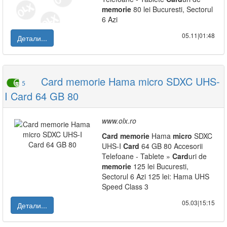
memorie
80 lei Bucuresti, Sectorul
6 Azi
05.11|01:48
Детали...
Card memorie Hama micro SDXC UHS-
5
I Card 64 GB 80
www.olx.ro
Card
memorie
Hama
micro
SDXC
UHS-I
Card
64 GB 80 Accesorii
Telefoane - Tablete »
Card
uri de
memorie
125 lei Bucuresti,
Sectorul 6 Azi 125 lei: Hama UHS
Speed Class 3
05.03|15:15
Детали...