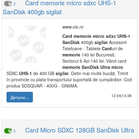
Card memorie micro sdxc UHS-1
2
SanDisk 400gb sigilat
www.olx.ro
Card
memorie
micro
sdxc
UHS-1
SanDisk
400gb
sigilat
Accesorii
Telefoane - Tablete
Card
uri de
memorie
140 lei Bucuresti,
Sectorul 6 Azi 140 lei: Vând card
memorie
SanDisk
Ultra
micro
SDXC
UHS-1
de 400 GB
sigilat
. Detin mai multe bucăți. Trimit
în provincie cu plata transportului suportată de cumpărător. Cod
produs SDSQUAR - 400G - GN6MA.
12.04|14:38
Детали...
Card Micro SDXC 128GB SanDisk Ultra
5