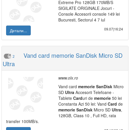
Extreme Pro 128GB 170MB/S
SIGILATE ORIGINALE Jocuri -
Console Accesorii console 149 lei
Bucuresti, Sectorul 4 7 iul
09.07|16:24
Детали...
Vand card memorie SanDisk Micro SD
2
Ultra
www.olx.ro
Vand card
memorie
SanDisk
Micro
SD
Ultra
Accesorii Telefoane -
Tablete
Card
uri de
memorie
50 lei
Constanta Azi 50 lei: Vand
Card
de
memorie
SanDisk
Micro SD
Ultra
,
128GB, Class 10 , Full HD, rata
transfer 100MB/s.