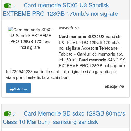
Card memorie SDXC U3 Sandisk
5
EXTREME PRO 128GB 170mb/s noi sigilate
www.olx.ro
Card
memorie
SDXC U3 Sandisk
EXTREME PRO 128GB 170mb/s
noi
sigilat
e Accesorii Telefoane -
Tablete »
Card
uri de
memorie
159
lei 159 lei:
Card
memorie
SANDISK
EXTREME PRO 128GB noi
sigilat
e
tel 720949233 cardurile sunt noi, originale si au garantie pe
viata pretul este fix fara schimburi
05.03|04:29
Детали...
Card Memorie SD sdxc 128GB 80mb/s
5
Class 10 Mai bun> samsung sandisk