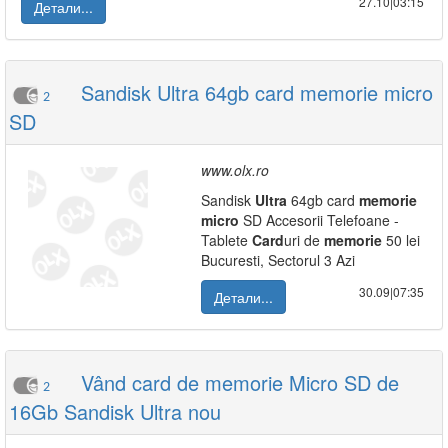
27.10|03:15
Детали...
Sandisk Ultra 64gb card memorie micro
2
SD
www.olx.ro
Sandisk
Ultra
64gb card
memorie
micro
SD Accesorii Telefoane -
Tablete
Card
uri de
memorie
50 lei
Bucuresti, Sectorul 3 Azi
30.09|07:35
Детали...
Vând card de memorie Micro SD de
2
16Gb Sandisk Ultra nou