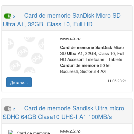
Card de memorie SanDisk Micro SD
5
Ultra A1, 32GB, Class 10, Full HD
www.olx.ro
Card
de
memorie
SanDisk
Micro
SD
Ultra
A1, 32GB, Class 10, Full
HD Accesorii Telefoane - Tablete
Card
uri de
memorie
50 lei
Bucuresti, Sectorul 4 Azi
11.06|23:21
Детали...
Card de memorie Sandisk Ultra micro
2
SDHC 64GB Clasa10 UHS-I A1 100MB/s
www.olx.ro