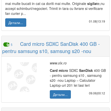
mai multe bucati in cat ca doriti mai multe. Originale
sigilat
e,nu
accept schimburi/negocieri. Trimit in tara cu livrare si verificare
fan curier p...
01.08|13:19
Детали...
Card micro SDXC SanDisk 400 GB -
5
pentru samsung s10, samsung s20 -nou
www.olx.ro
Card
micro
SDXC
SanDisk
400 GB
- pentru samsung s10 , samsung
s20 -nou Laptop – Calculator
Laptop-uri 201 lei Iasi Ieri
09.06|00:12
Детали...