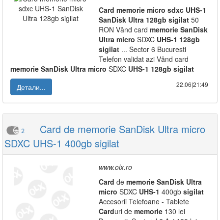
Card
memorie
micro
sdxc
UHS-1
SanDisk
Ultra
128gb
sigilat
50
RON Vând card
memorie
SanDisk
Ultra
micro
SDXC
UHS-1
128gb
sigilat
... Sector 6 Bucuresti
Telefon validat azi Vând card
memorie
SanDisk
Ultra
micro
SDXC
UHS-1
128gb
sigilat
22.06|21:49
Детали...
Card de memorie SanDisk Ultra micro
2
SDXC UHS-1 400gb sigilat
www.olx.ro
Card
de
memorie
SanDisk
Ultra
micro
SDXC
UHS-1
400gb
sigilat
Accesorii Telefoane - Tablete
Card
uri de
memorie
130 lei