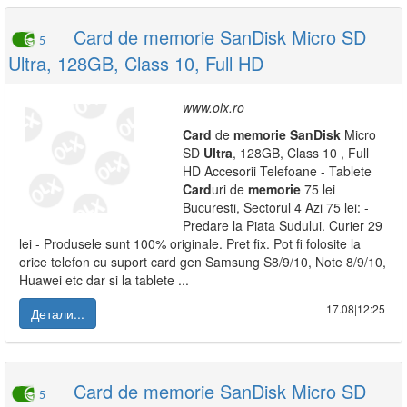
Card de memorie SanDisk Micro SD
5
Ultra, 128GB, Class 10, Full HD
www.olx.ro
Card
de
memorie
SanDisk
Micro
SD
Ultra
, 128GB, Class 10 , Full
HD Accesorii Telefoane - Tablete
Card
uri de
memorie
75 lei
Bucuresti, Sectorul 4 Azi 75 lei: -
Predare la Piata Sudului. Curier 29
lei - Produsele sunt 100% originale. Pret fix. Pot fi folosite la
orice telefon cu suport card gen Samsung S8/9/10, Note 8/9/10,
Huawei etc dar si la tablete ...
17.08|12:25
Детали...
Card de memorie SanDisk Micro SD
5