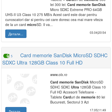
lei 300 lei:
Card
memorie
SanDisk
Micro SDXC Extreme PRO 64GB
UHS-II U3 Class 10 275 MB/s Acest card este doar pentru
cunoscatori dar si pentru cei care doresc cea mai mare viteza
de la un card
micro
SD. Il va...
03.04|20:54
Детали...
Card memorie SanDisk MicroSD SDHC
5
SDXC Ultra 128GB Class 10 Full HD
www.olx.ro
Card
memorie
SanDisk
MicroSD
SDHC SDXC
Ultra
128GB Class 10
Full HD Accesorii Telefoane -
Tablete
Card
uri de
memorie
80 lei
Bucuresti, Sectorul 3 Azi
17.05|11:49
Детали...