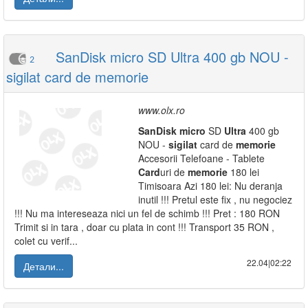
SanDisk micro SD Ultra 400 gb NOU -
2
sigilat card de memorie
www.olx.ro
SanDisk
micro
SD
Ultra
400 gb
NOU -
sigilat
card de
memorie
Accesorii Telefoane - Tablete
Card
uri de
memorie
180 lei
Timisoara Azi 180 lei: Nu deranja
inutil !!! Pretul este fix , nu negociez
!!! Nu ma intereseaza nici un fel de schimb !!! Pret : 180 RON
Trimit si in tara , doar cu plata in cont !!! Transport 35 RON ,
colet cu verif...
22.04|02:22
Детали...