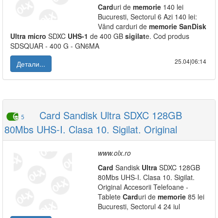
Card
uri de
memorie
140 lei
Bucuresti, Sectorul 6 Azi 140 lei:
Vând carduri de
memorie
SanDisk
Ultra
micro
SDXC
UHS-1
de 400 GB
sigilat
e. Cod produs
SDSQUAR - 400 G - GN6MA
25.04|06:14
Детали...
Card Sandisk Ultra SDXC 128GB
5
80Mbs UHS-I. Clasa 10. Sigilat. Original
www.olx.ro
Card
Sandisk
Ultra
SDXC 128GB
80Mbs UHS-I. Clasa 10. Sigilat.
Original Accesorii Telefoane -
Tablete
Card
uri de
memorie
85 lei
Bucuresti, Sectorul 4 24 iul