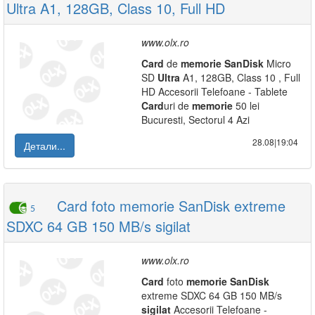
Ultra A1, 128GB, Class 10, Full HD
www.olx.ro
Card
de
memorie
SanDisk
Micro
SD
Ultra
A1, 128GB, Class 10 , Full
HD Accesorii Telefoane - Tablete
Card
uri de
memorie
50 lei
Bucuresti, Sectorul 4 Azi
28.08|19:04
Детали...
Card foto memorie SanDisk extreme
5
SDXC 64 GB 150 MB/s sigilat
www.olx.ro
Card
foto
memorie
SanDisk
extreme SDXC 64 GB 150 MB/s
sigilat
Accesorii Telefoane -