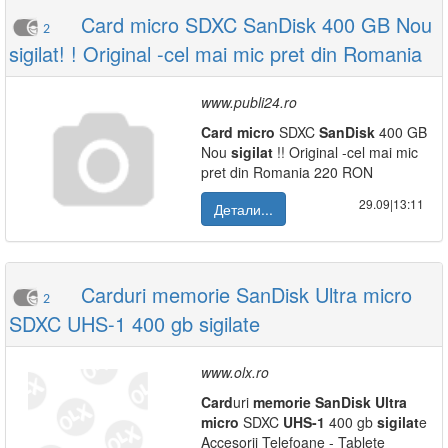
Card micro SDXC SanDisk 400 GB Nou
2
sigilat! ! Original -cel mai mic pret din Romania
www.publi24.ro
Card
micro
SDXC
SanDisk
400 GB
Nou
sigilat
!! Original -cel mai mic
pret din Romania 220 RON
29.09|13:11
Детали...
Carduri memorie SanDisk Ultra micro
2
SDXC UHS-1 400 gb sigilate
www.olx.ro
Card
uri
memorie
SanDisk
Ultra
micro
SDXC
UHS-1
400 gb
sigilat
e
Accesorii Telefoane - Tablete