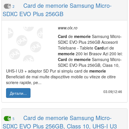
Card de memorie Samsung Micro-
2
SDXC EVO Plus 256GB
www.olx.ro
Card
de
memorie
Samsung Micro-
SDXC EVO Plus 256GB Accesorii
Telefoane - Tablete
Card
uri de
memorie
200 lei Brasov Azi 200 lei:
Card
de
memorie
Samsung Micro-
SDXC EVO Plus 256GB, Class 10,
UHS-I U3 + adaptor SD Pur si simplu card de
memorie
Beneficiati de mai multe dispozitive mobile cu viteze de citire
scriere rapide, pe...
03.09|12:46
Детали...
Card de memorie Samsung Micro-
5
SDXC EVO Plus 256GB, Class 10, UHS-I U3