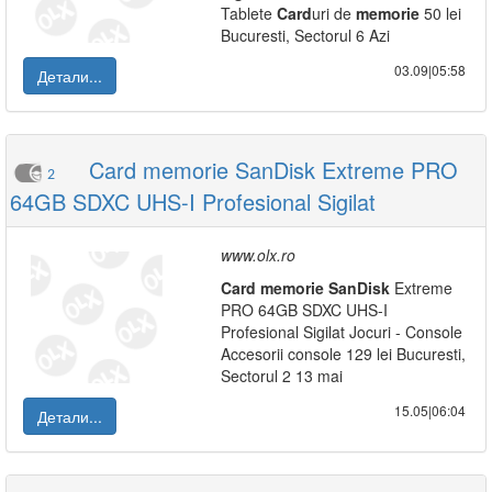
Tablete
Card
uri de
memorie
50 lei
Bucuresti, Sectorul 6 Azi
03.09|05:58
Детали...
Card memorie SanDisk Extreme PRO
2
64GB SDXC UHS-I Profesional Sigilat
www.olx.ro
Card
memorie
SanDisk
Extreme
PRO 64GB SDXC UHS-I
Profesional Sigilat Jocuri - Console
Accesorii console 129 lei Bucuresti,
Sectorul 2 13 mai
15.05|06:04
Детали...