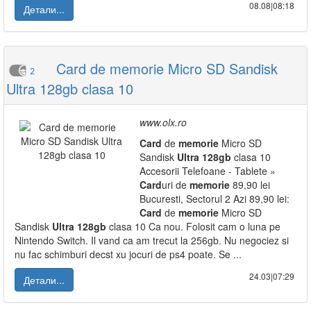
08.08|08:18
Детали...
Card de memorie Micro SD Sandisk
2
Ultra 128gb clasa 10
www.olx.ro
Card
de
memorie
Micro SD
Sandisk
Ultra
128gb
clasa 10
Accesorii Telefoane - Tablete »
Card
uri de
memorie
89,90 lei
Bucuresti, Sectorul 2 Azi 89,90 lei:
Card
de
memorie
Micro SD
Sandisk
Ultra
128gb
clasa 10 Ca nou. Folosit cam o luna pe
Nintendo Switch. Il vand ca am trecut la 256gb. Nu negociez si
nu fac schimburi decst xu jocuri de ps4 poate. Se ...
24.03|07:29
Детали...