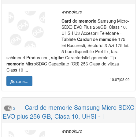
www.olx.ro
Card
de
memorie
Samsung Micro-
SDXC EVO Plus 256GB, Class 10,
UHS-I U3 Accesorii Telefoane -
Tablete
Card
uri de
memorie
175
lei Bucuresti, Sectorul 3 Azi 175 lei:
5 buc disponibile Pret fix, fara
schimburi Produs nou,
sigilat
Caracteristici generale Tip
memorie
MicroSDXC Capacitate (GB) 256 Clasa de viteza
Class 10 ...
10.07|08:09
Детали...
Card de memorie Samsung Micro SDXC
2
EVO plus 256 GB, Clasa 10, UHSI - I
www.olx.ro