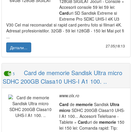
128GB SIGILAT Jocuri - Console »
Accesorii console 59 lei 59 lei:
Card
uri SD Sandisk Extreme si
Extreme Pro SDXC UHS-I 4K U3
V30 Cel mai recomandat si rapid card pentru foto si filmari 4K.
Adresat profesionistilor. 32GB - 59 lei 128GB - 150 lei Mai pot fi
...
27.05|18:13
Детали...
Card de memorie Sandisk Ultra micro
5
SDHC 200GB Clasa10 UHS-I A1 100. ..
www.olx.ro
Card
de
memorie
Sandisk
Ultra
micro
SDHC 200GB Clasa10 UHS-
I A1 100... Accesorii Telefoane -
Tablete »
Card
uri de
memorie
150
lei 150 lei: Comanda rapid: Tip: