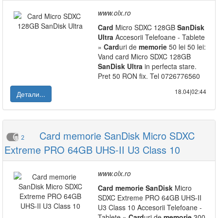
www.olx.ro
Card
Micro SDXC 128GB
SanDisk
Ultra
Accesorii Telefoane - Tablete
»
Card
uri de
memorie
50 lei 50 lei:
Vand card Micro SDXC 128GB
SanDisk
Ultra
in perfecta stare.
Pret 50 RON fix. Tel 0726776560
18.04|02:44
Детали...
Card memorie SanDisk Micro SDXC
2
Extreme PRO 64GB UHS-II U3 Class 10
www.olx.ro
Card
memorie
SanDisk
Micro
SDXC Extreme PRO 64GB UHS-II
U3 Class 10 Accesorii Telefoane -
Tablete »
Card
uri de
memorie
300