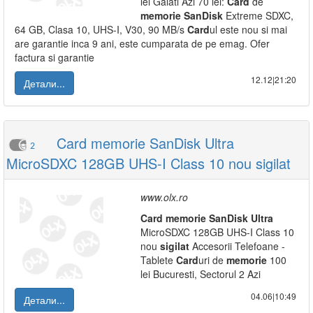
lei Galati Azi 70 lei:
Card
de
memorie
SanDisk
Extreme SDXC,
64 GB, Clasa 10, UHS-I, V30, 90 MB/s
Card
ul este nou si mai
are garantie inca 9 ani, este cumparata de pe emag. Ofer
factura si garantie
12.12|21:20
Детали...
Card memorie SanDisk Ultra
2
MicroSDXC 128GB UHS-I Class 10 nou sigilat
www.olx.ro
Card
memorie
SanDisk
Ultra
MicroSDXC 128GB UHS-I Class 10
nou
sigilat
Accesorii Telefoane -
Tablete
Card
uri de
memorie
100
lei Bucuresti, Sectorul 2 Azi
04.06|10:49
Детали...