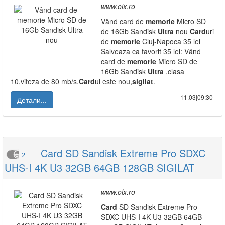
www.olx.ro
Vând card de
memorie
Micro SD
de 16Gb Sandisk
Ultra
nou
Card
uri
de
memorie
Cluj-Napoca 35 lei
Salveaza ca favorit 35 lei: Vând
card de
memorie
Micro SD de
16Gb Sandisk
Ultra
,clasa
10,viteza de 80 mb/s.
Card
ul este nou,
sigilat
.
11.03|09:30
Детали...
Card SD Sandisk Extreme Pro SDXC
2
UHS-I 4K U3 32GB 64GB 128GB SIGILAT
www.olx.ro
Card
SD Sandisk Extreme Pro
SDXC UHS-I 4K U3 32GB 64GB