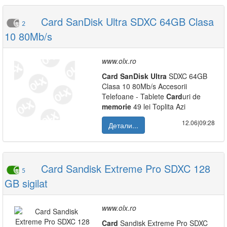
Card SanDisk Ultra SDXC 64GB Clasa
2
10 80Mb/s
www.olx.ro
Card
SanDisk
Ultra
SDXC 64GB
Clasa 10 80Mb/s Accesorii
Telefoane - Tablete
Card
uri de
memorie
49 lei Toplita Azi
12.06|09:28
Детали...
Card Sandisk Extreme Pro SDXC 128
5
GB sigilat
www.olx.ro
Card
Sandisk Extreme Pro SDXC