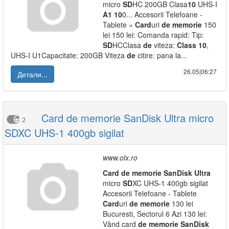
micro
SD
HC 200GB Clasa
10
UHS-I
A1
10
0... Accesorii Telefoane -
Tablete »
Card
uri
de
memorie
150
lei 150 lei: Comanda rapid: Tip:
SD
HCClasa
de
viteza:
Class
10
,
UHS-I U1Capacitate: 200GB Viteza
de
citire: pana la...
26.05|06:27
Детали...
Card de memorie SanDisk Ultra micro
2
SDXC UHS-1 400gb sigilat
www.olx.ro
Card
de
memorie
SanDisk
Ultra
micro
SD
XC UHS-1 400gb sigilat
Accesorii Telefoane - Tablete
Card
uri
de
memorie
130 lei
Bucuresti, Sectorul 6 Azi 130 lei:
Vând card
de
memorie
SanDisk