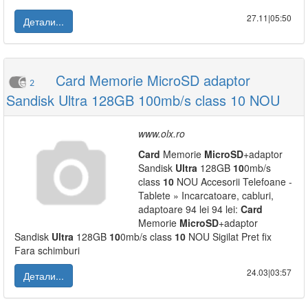
27.11|05:50
Детали...
Card Memorie MicroSD adaptor
2
Sandisk Ultra 128GB 100mb/s class 10 NOU
www.olx.ro
Card
Memorie
Micro
SD
+adaptor
Sandisk
Ultra
128GB
10
0mb/s
class
10
NOU Accesorii Telefoane -
Tablete » Incarcatoare, cabluri,
adaptoare 94 lei 94 lei:
Card
Memorie
Micro
SD
+adaptor
Sandisk
Ultra
128GB
10
0mb/s class
10
NOU Sigilat Pret fix
Fara schimburi
24.03|03:57
Детали...