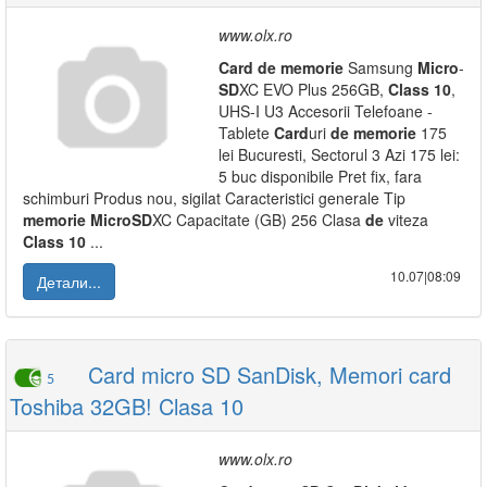
www.olx.ro
Card
de
memorie
Samsung
Micro
-
SD
XC EVO Plus 256GB,
Class
10
,
UHS-I U3 Accesorii Telefoane -
Tablete
Card
uri
de
memorie
175
lei Bucuresti, Sectorul 3 Azi 175 lei:
5 buc disponibile Pret fix, fara
schimburi Produs nou, sigilat Caracteristici generale Tip
memorie
Micro
SD
XC Capacitate (GB) 256 Clasa
de
viteza
Class
10
...
10.07|08:09
Детали...
Card micro SD SanDisk, Memori card
5
Toshiba 32GB! Clasa 10
www.olx.ro