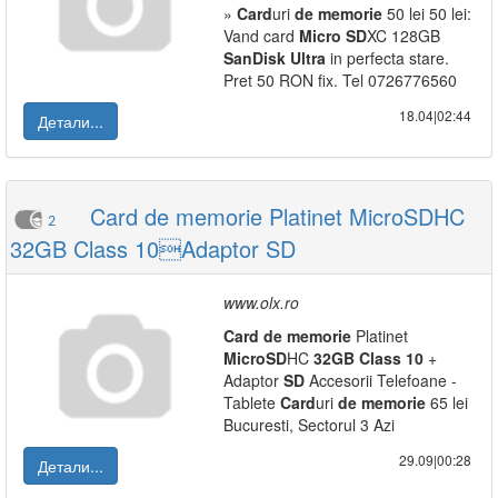
»
Card
uri
de
memorie
50 lei 50 lei:
Vand card
Micro
SD
XC 128GB
SanDisk
Ultra
in perfecta stare.
Pret 50 RON fix. Tel 0726776560
18.04|02:44
Детали...
Card de memorie Platinet MicroSDHC
2
32GB Class 10Adaptor SD
www.olx.ro
Card
de
memorie
Platinet
Micro
SD
HC
32GB
Class
10
+
Adaptor
SD
Accesorii Telefoane -
Tablete
Card
uri
de
memorie
65 lei
Bucuresti, Sectorul 3 Azi
29.09|00:28
Детали...