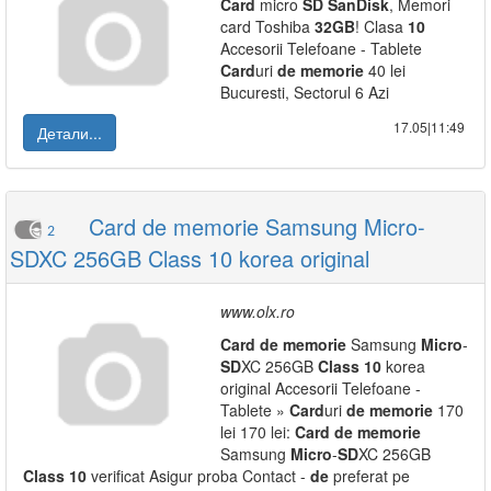
Card
micro
SD
SanDisk
, Memori
card Toshiba
32GB
! Clasa
10
Accesorii Telefoane - Tablete
Card
uri
de
memorie
40 lei
Bucuresti, Sectorul 6 Azi
17.05|11:49
Детали...
Card de memorie Samsung Micro-
2
SDXC 256GB Class 10 korea original
www.olx.ro
Card
de
memorie
Samsung
Micro
-
SD
XC 256GB
Class
10
korea
original Accesorii Telefoane -
Tablete »
Card
uri
de
memorie
170
lei 170 lei:
Card
de
memorie
Samsung
Micro
-
SD
XC 256GB
Class
10
verificat Asigur proba Contact -
de
preferat pe