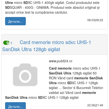
Ultra
micro
SD
XC UHS-1 400gb sigilat. Codul produsului este
SD
SQUAR - 400G - GN6MA. Produsul este absolut original și
accept orice test la cumpărarea cardului.
08.03|06:22
Детали...
Card memorie micro sdxc UHS-1
5
SanDisk Ultra 128gb sigilat
www.publi24.ro
Card
memorie
micro sdxc UHS-1
SanDisk
Ultra
128gb sigilat 50
RON Vând card
memorie
SanDisk
Ultra
micro
SD
XC UHS-1 128gb
sigilat ... Sector 6 Bucuresti Telefon
validat azi Vând card
memorie
SanDisk
Ultra
micro
SD
XC UHS-1 128gb sigilat
22.06|21:49
Детали...