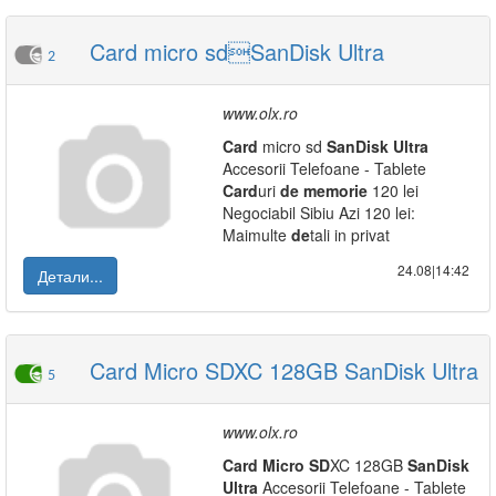
Card micro sdSanDisk Ultra
2
www.olx.ro
Card
micro sd
SanDisk
Ultra
Accesorii Telefoane - Tablete
Card
uri
de
memorie
120 lei
Negociabil Sibiu Azi 120 lei:
Maimulte
de
tali in privat
24.08|14:42
Детали...
Card Micro SDXC 128GB SanDisk Ultra
5
www.olx.ro
Card
Micro
SD
XC 128GB
SanDisk
Ultra
Accesorii Telefoane - Tablete