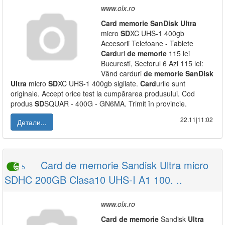
www.olx.ro
Card
memorie
SanDisk
Ultra
micro
SD
XC UHS-1 400gb
Accesorii Telefoane - Tablete
Card
uri
de
memorie
115 lei
Bucuresti, Sectorul 6 Azi 115 lei:
Vând carduri
de
memorie
SanDisk
Ultra
micro
SD
XC UHS-1 400gb sigilate.
Card
urile sunt
originale. Accept orice test la cumpărarea produsului. Cod
produs
SD
SQUAR - 400G - GN6MA. Trimit în provincie.
22.11|11:02
Детали...
Card de memorie Sandisk Ultra micro
5
SDHC 200GB Clasa10 UHS-I A1 100. ..
www.olx.ro
Card
de
memorie
Sandisk
Ultra