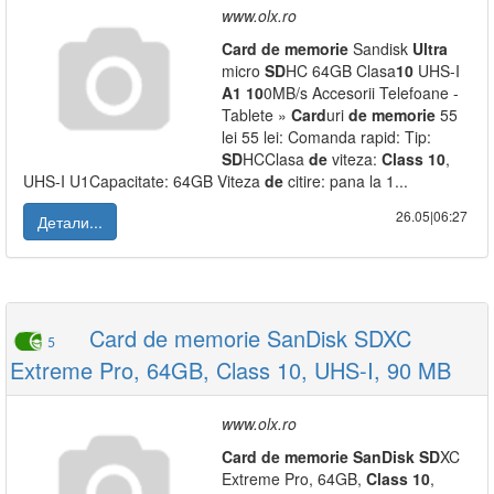
www.olx.ro
Card
de
memorie
Sandisk
Ultra
micro
SD
HC 64GB Clasa
10
UHS-I
A1
10
0MB/s Accesorii Telefoane -
Tablete »
Card
uri
de
memorie
55
lei 55 lei: Comanda rapid: Tip:
SD
HCClasa
de
viteza:
Class
10
,
UHS-I U1Capacitate: 64GB Viteza
de
citire: pana la 1...
26.05|06:27
Детали...
Card de memorie SanDisk SDXC
5
Extreme Pro, 64GB, Class 10, UHS-I, 90 MB
www.olx.ro
Card
de
memorie
SanDisk
SD
XC
Extreme Pro, 64GB,
Class
10
,