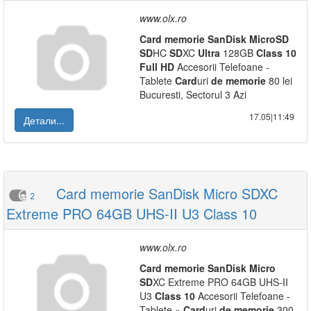
www.olx.ro
Card
memorie
SanDisk
Micro
SD
SD
HC
SD
XC
Ultra
128GB
Class
10
Full
HD
Accesorii Telefoane -
Tablete
Card
uri
de
memorie
80 lei
Bucuresti, Sectorul 3 Azi
17.05|11:49
Детали...
Card memorie SanDisk Micro SDXC
2
Extreme PRO 64GB UHS-II U3 Class 10
www.olx.ro
Card
memorie
SanDisk
Micro
SD
XC Extreme PRO 64GB UHS-II
U3
Class
10
Accesorii Telefoane -
Tablete »
Card
uri
de
memorie
300