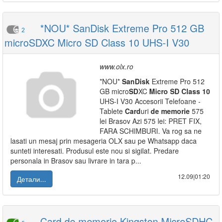
*NOU* SanDisk Extreme Pro 512 GB
2
microSDXC Micro SD Class 10 UHS-I V30
www.olx.ro
*NOU*
SanDisk
Extreme Pro 512
GB micro
SD
XC
Micro
SD
Class
10
UHS-I V30 Accesorii Telefoane -
Tablete
Card
uri
de
memorie
575
lei Brasov Azi 575 lei: PRET FIX,
FARA SCHIMBURI. Va rog sa ne
lasati un mesaj prin mesageria OLX sau pe Whatsapp daca
sunteti interesati. Produsul este nou si sigilat. Predare
personala in Brasov sau livrare in tara p...
12.09|01:20
Детали...
Card de memorie Kingston MicroSDHC