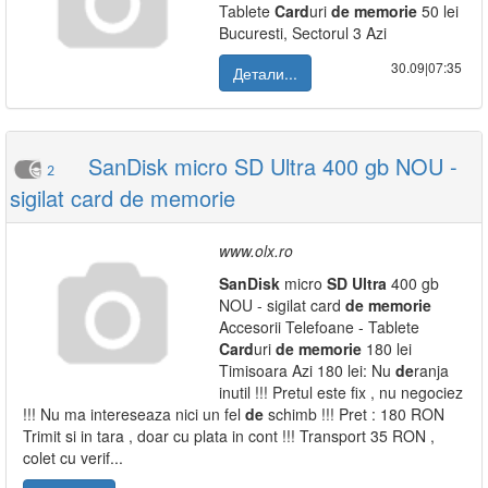
Tablete
Card
uri
de
memorie
50 lei
Bucuresti, Sectorul 3 Azi
30.09|07:35
Детали...
SanDisk micro SD Ultra 400 gb NOU -
2
sigilat card de memorie
www.olx.ro
SanDisk
micro
SD
Ultra
400 gb
NOU - sigilat card
de
memorie
Accesorii Telefoane - Tablete
Card
uri
de
memorie
180 lei
Timisoara Azi 180 lei: Nu
de
ranja
inutil !!! Pretul este fix , nu negociez
!!! Nu ma intereseaza nici un fel
de
schimb !!! Pret : 180 RON
Trimit si in tara , doar cu plata in cont !!! Transport 35 RON ,
colet cu verif...