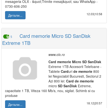
mesageria OLX - &quot;Trimite mesaj&quot; sau WhatsApp -
0730-606-250
12.03|10:58
Детали...
Card memorie Micro SD SanDisk
5
Extreme 1TB
www.olx.ro
Card
memorie
Micro
SD
SanDisk
Extreme 1TB Accesorii Telefoane -
Tablete
Card
uri
de
memorie
800
lei Negociabil Bucuresti, Sectorul 2
Azi 800 lei:
Card
de
memorie
micro
SD
SanDisk
Extreme,
capacitate 1 TB, Viteza 160 Mb/s, nou, sigilat. Schimb si cu
produse
18.12|20:57
Детали...