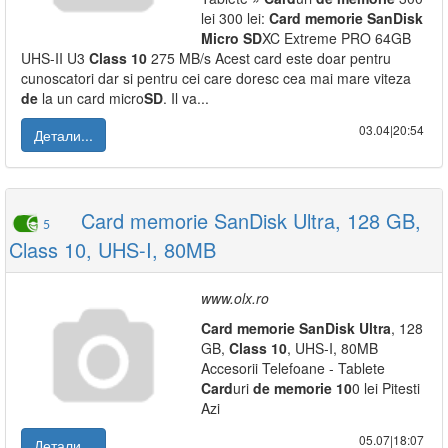
lei 300 lei:
Card
memorie
SanDisk
Micro
SD
XC Extreme PRO 64GB
UHS-II U3
Class
10
275 MB/s Acest card este doar pentru
cunoscatori dar si pentru cei care doresc cea mai mare viteza
de
la un card micro
SD
. Il va...
03.04|20:54
Детали...
Card memorie SanDisk Ultra, 128 GB,
5
Class 10, UHS-I, 80MB
www.olx.ro
Card
memorie
SanDisk
Ultra
, 128
GB,
Class
10
, UHS-I, 80MB
Accesorii Telefoane - Tablete
Card
uri
de
memorie
10
0 lei Pitesti
Azi
05.07|18:07
Детали...