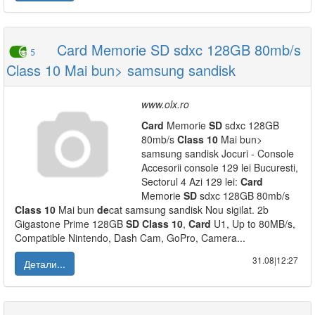
Card Memorie SD sdxc 128GB 80mb/s
5
Class 10 Mai bun> samsung sandisk
www.olx.ro
Card
Memorie
SD
sdxc 128GB
80mb/s
Class
10
Mai bun>
samsung sandisk Jocuri - Console
Accesorii console 129 lei Bucuresti,
Sectorul 4 Azi 129 lei:
Card
Memorie
SD
sdxc 128GB 80mb/s
Class
10
Mai bun
de
cat samsung sandisk Nou sigilat. 2b
Gigastone Prime 128GB
SD
Class
10
,
Card
U1, Up to 80MB/s,
Compatible Nintendo, Dash Cam, GoPro, Camera...
31.08|12:27
Детали...