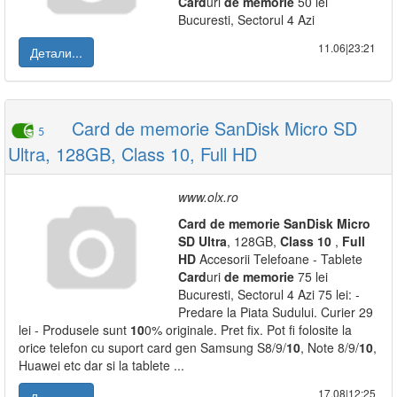
Card
uri
de
memorie
50 lei
Bucuresti, Sectorul 4 Azi
11.06|23:21
Детали...
Card de memorie SanDisk Micro SD
5
Ultra, 128GB, Class 10, Full HD
www.olx.ro
Card
de
memorie
SanDisk
Micro
SD
Ultra
, 128GB,
Class
10
,
Full
HD
Accesorii Telefoane - Tablete
Card
uri
de
memorie
75 lei
Bucuresti, Sectorul 4 Azi 75 lei: -
Predare la Piata Sudului. Curier 29
lei - Produsele sunt
10
0% originale. Pret fix. Pot fi folosite la
orice telefon cu suport card gen Samsung S8/9/
10
, Note 8/9/
10
,
Huawei etc dar si la tablete ...
17.08|12:25