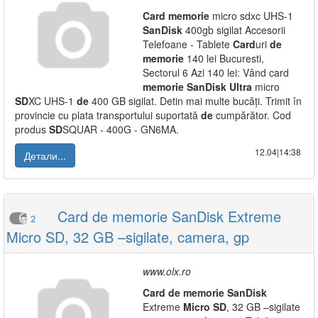
Card
memorie
micro sdxc UHS-1
SanDisk
400gb sigilat Accesorii
Telefoane - Tablete
Card
uri
de
memorie
140 lei Bucuresti,
Sectorul 6 Azi 140 lei: Vând card
memorie
SanDisk
Ultra
micro
SD
XC UHS-1
de
400 GB sigilat. Detin mai multe bucăți. Trimit în
provincie cu plata transportului suportată
de
cumpărător. Cod
produs
SD
SQUAR - 400G - GN6MA.
12.04|14:38
Детали...
Card de memorie SanDisk Extreme
2
Micro SD, 32 GB –sigilate, camera, gp
www.olx.ro
Card
de
memorie
SanDisk
Extreme
Micro
SD
, 32 GB –sigilate