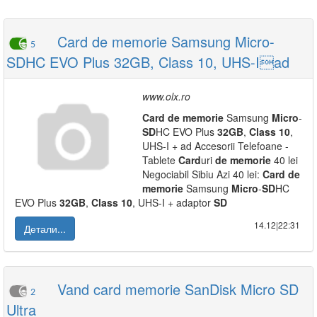
Card de memorie Samsung Micro-
5
SDHC EVO Plus 32GB, Class 10, UHS-Iad
www.olx.ro
Card
de
memorie
Samsung
Micro
-
SD
HC EVO Plus
32GB
,
Class
10
,
UHS-I + ad Accesorii Telefoane -
Tablete
Card
uri
de
memorie
40 lei
Negociabil Sibiu Azi 40 lei:
Card
de
memorie
Samsung
Micro
-
SD
HC
EVO Plus
32GB
,
Class
10
, UHS-I + adaptor
SD
14.12|22:31
Детали...
Vand card memorie SanDisk Micro SD
2
Ultra