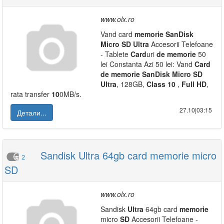
www.olx.ro
Vand card
memorie
SanDisk
Micro
SD
Ultra
Accesorii Telefoane
- Tablete
Card
uri
de
memorie
50
lei Constanta Azi 50 lei: Vand
Card
de
memorie
SanDisk
Micro
SD
Ultra
, 128GB,
Class
10
,
Full
HD
,
rata transfer
10
0MB/s.
27.10|03:15
Детали...
Sandisk Ultra 64gb card memorie micro
2
SD
www.olx.ro
Sandisk
Ultra
64gb card
memorie
micro
SD
Accesorii Telefoane -