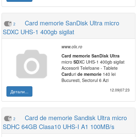
Card memorie SanDisk Ultra micro
2
SDXC UHS-1 400gb sigilat
www.olx.ro
Card
memorie
SanDisk
Ultra
micro
SD
XC UHS-1 400gb sigilat
Accesorii Telefoane - Tablete
Card
uri
de
memorie
140 lei
Bucuresti, Sectorul 6 Azi
12.09|07:23
Детали...
Card de memorie Sandisk Ultra micro
2
SDHC 64GB Clasa10 UHS-I A1 100MB/s