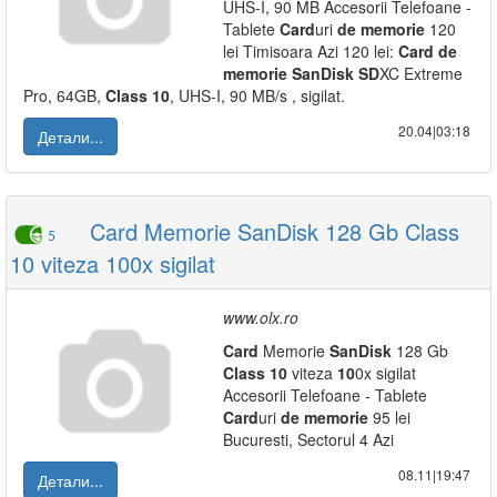
UHS-I, 90 MB Accesorii Telefoane -
Tablete
Card
uri
de
memorie
120
lei Timisoara Azi 120 lei:
Card
de
memorie
SanDisk
SD
XC Extreme
Pro, 64GB,
Class
10
, UHS-I, 90 MB/s , sigilat.
20.04|03:18
Детали...
Card Memorie SanDisk 128 Gb Class
5
10 viteza 100x sigilat
www.olx.ro
Card
Memorie
SanDisk
128 Gb
Class
10
viteza
10
0x sigilat
Accesorii Telefoane - Tablete
Card
uri
de
memorie
95 lei
Bucuresti, Sectorul 4 Azi
08.11|19:47
Детали...