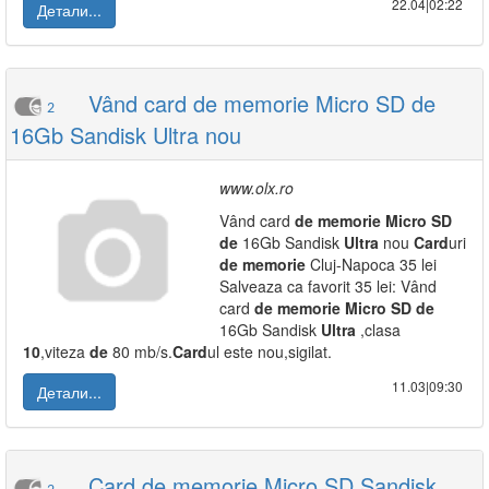
22.04|02:22
Детали...
Vând card de memorie Micro SD de
2
16Gb Sandisk Ultra nou
www.olx.ro
Vând card
de
memorie
Micro
SD
de
16Gb Sandisk
Ultra
nou
Card
uri
de
memorie
Cluj-Napoca 35 lei
Salveaza ca favorit 35 lei: Vând
card
de
memorie
Micro
SD
de
16Gb Sandisk
Ultra
,clasa
10
,viteza
de
80 mb/s.
Card
ul este nou,sigilat.
11.03|09:30
Детали...
Card de memorie Micro SD Sandisk