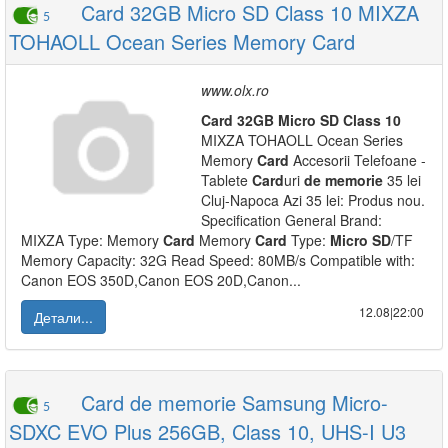
Card 32GB Micro SD Class 10 MIXZA
5
TOHAOLL Ocean Series Memory Card
www.olx.ro
Card
32GB
Micro
SD
Class
10
MIXZA TOHAOLL Ocean Series
Memory
Card
Accesorii Telefoane -
Tablete
Card
uri
de
memorie
35 lei
Cluj-Napoca Azi 35 lei: Produs nou.
Specification General Brand:
MIXZA Type: Memory
Card
Memory
Card
Type:
Micro
SD
/TF
Memory Capacity: 32G Read Speed: 80MB/s Compatible with:
Canon EOS 350D,Canon EOS 20D,Canon...
12.08|22:00
Детали...
Card de memorie Samsung Micro-
5
SDXC EVO Plus 256GB, Class 10, UHS-I U3