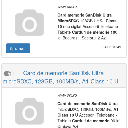
www.olx.ro
Card
memorie
SanDisk
Ultra
Micro
SD
XC 128GB UHS-I
Class
10
nou sigilat Accesorii Telefoane -
Tablete
Card
uri
de
memorie
10
0
lei Bucuresti, Sectorul 2 Azi
04.06|10:49
Детали...
Card de memorie SanDisk Ultra
2
microSDXC, 128GB, 100MB/s, A1 Class 10 U
www.olx.ro
Card
de
memorie
SanDisk
Ultra
micro
SD
XC, 128GB,
10
0MB/s,
A1
Class
10
U Accesorii Telefoane -
Tablete
Card
uri
de
memorie
90 lei
Craiova Azi