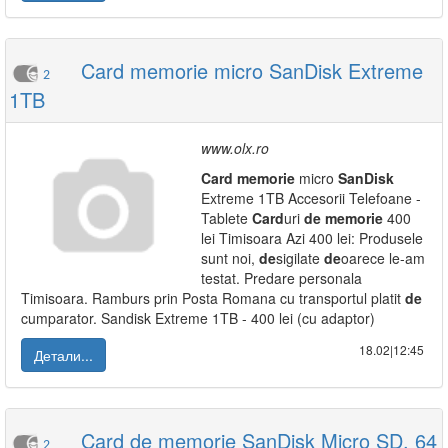
Card memorie micro SanDisk Extreme
2
1TB
www.olx.ro
Card
memorie
micro
SanDisk
Extreme 1TB Accesorii Telefoane -
Tablete
Card
uri
de
memorie
400
lei Timisoara Azi 400 lei: Produsele
sunt noi,
de
sigilate
de
oarece le-am
testat. Predare personala
Timisoara. Ramburs prin Posta Romana cu transportul platit
de
cumparator. Sandisk Extreme 1TB - 400 lei (cu adaptor)
18.02|12:45
Детали...
Card de memorie SanDisk Micro SD, 64
2