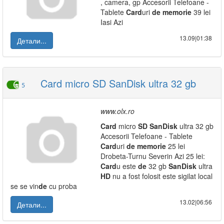
, camera, gp Accesorii Telefoane -
Tablete
Card
uri
de
memorie
39 lei
Iasi Azi
13.09|01:38
Детали...
Card micro SD SanDisk ultra 32 gb
5
www.olx.ro
Card
micro
SD
SanDisk
ultra 32 gb
Accesorii Telefoane - Tablete
Card
uri
de
memorie
25 lei
Drobeta-Turnu Severin Azi 25 lei:
Card
u este
de
32 gb
SanDisk
ultra
HD
nu a fost folosit este sigilat local
se se vin
de
cu proba
13.02|06:56
Детали...