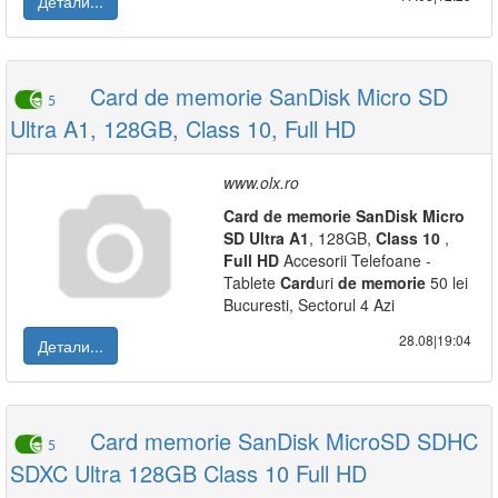
Детали...
Card de memorie SanDisk Micro SD
5
Ultra A1, 128GB, Class 10, Full HD
www.olx.ro
Card
de
memorie
SanDisk
Micro
SD
Ultra
A1
, 128GB,
Class
10
,
Full
HD
Accesorii Telefoane -
Tablete
Card
uri
de
memorie
50 lei
Bucuresti, Sectorul 4 Azi
28.08|19:04
Детали...
Card memorie SanDisk MicroSD SDHC
5
SDXC Ultra 128GB Class 10 Full HD