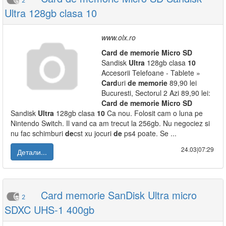
2
Ultra 128gb clasa 10
www.olx.ro
Card
de
memorie
Micro
SD
Sandisk
Ultra
128gb clasa
10
Accesorii Telefoane - Tablete »
Card
uri
de
memorie
89,90 lei
Bucuresti, Sectorul 2 Azi 89,90 lei:
Card
de
memorie
Micro
SD
Sandisk
Ultra
128gb clasa
10
Ca nou. Folosit cam o luna pe
Nintendo Switch. Il vand ca am trecut la 256gb. Nu negociez si
nu fac schimburi
de
cst xu jocuri
de
ps4 poate. Se ...
24.03|07:29
Детали...
Card memorie SanDisk Ultra micro
2
SDXC UHS-1 400gb