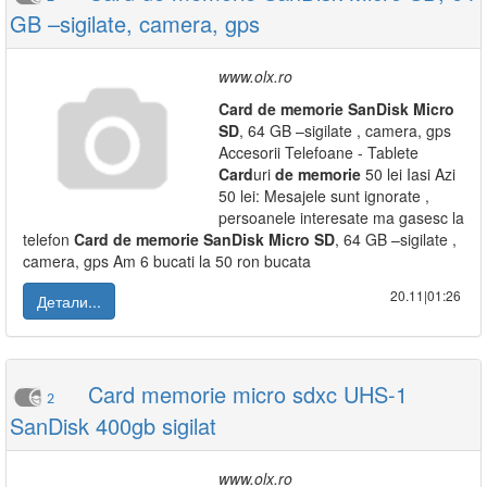
GB –sigilate, camera, gps
www.olx.ro
Card
de
memorie
SanDisk
Micro
SD
, 64 GB –sigilate , camera, gps
Accesorii Telefoane - Tablete
Card
uri
de
memorie
50 lei Iasi Azi
50 lei: Mesajele sunt ignorate ,
persoanele interesate ma gasesc la
telefon
Card
de
memorie
SanDisk
Micro
SD
, 64 GB –sigilate ,
camera, gps Am 6 bucati la 50 ron bucata
20.11|01:26
Детали...
Card memorie micro sdxc UHS-1
2
SanDisk 400gb sigilat
www.olx.ro