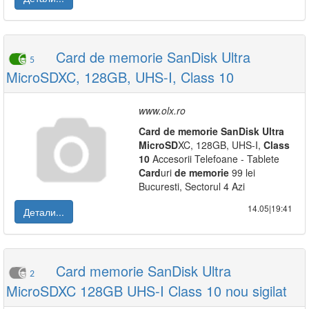
Card de memorie SanDisk Ultra
5
MicroSDXC, 128GB, UHS-I, Class 10
www.olx.ro
Card
de
memorie
SanDisk
Ultra
Micro
SD
XC, 128GB, UHS-I,
Class
10
Accesorii Telefoane - Tablete
Card
uri
de
memorie
99 lei
Bucuresti, Sectorul 4 Azi
14.05|19:41
Детали...
Card memorie SanDisk Ultra
2
MicroSDXC 128GB UHS-I Class 10 nou sigilat