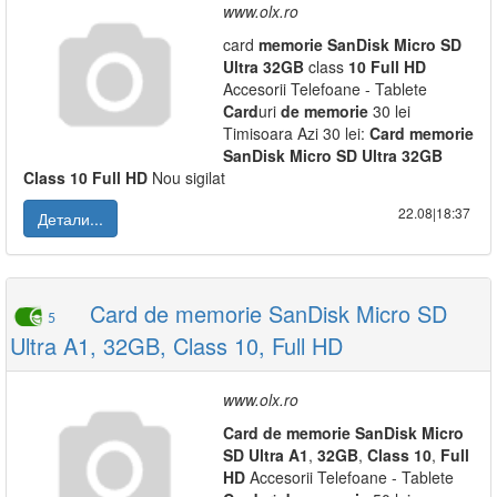
www.olx.ro
card
memorie
SanDisk
Micro
SD
Ultra
32GB
class
10
Full
HD
Accesorii Telefoane - Tablete
Card
uri
de
memorie
30 lei
Timisoara Azi 30 lei:
Card
memorie
SanDisk
Micro
SD
Ultra
32GB
Class
10
Full
HD
Nou sigilat
22.08|18:37
Детали...
Card de memorie SanDisk Micro SD
5
Ultra A1, 32GB, Class 10, Full HD
www.olx.ro
Card
de
memorie
SanDisk
Micro
SD
Ultra
A1
,
32GB
,
Class
10
,
Full
HD
Accesorii Telefoane - Tablete