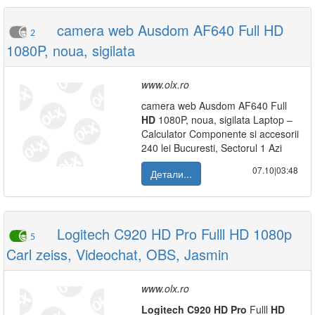
camera web Ausdom AF640 Full HD
2
1080P, noua, sigilata
www.olx.ro
camera web Ausdom AF640 Full
HD
1080P, noua, sigilata Laptop –
Calculator Componente si accesorii
240 lei Bucuresti, Sectorul 1 Azi
07.10|03:48
Детали...
Logitech C920 HD Pro Fulll HD 1080p
5
Carl zeiss, Videochat, OBS, Jasmin
www.olx.ro
Logitech
C920
HD
Pro
Fulll
HD