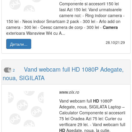
Componente si accesorii 150 lei
Iasi Azi 150 lei: Vand urmatoarele
camere noi: - Ring indoor camera -
150 lei - Neos indoor Smartcam 2 pack - 300 lei - Arlo add on
camera - 300 lei - Ceesc camera de corp - 300 lei -
Camera
exterioara Wansview W4 cu A...
28.10|21:29
Детали...
Vand webcam full HD 1080P Adegate,
2
noua, SIGILATA
www.olx.ro
Vand webcam full
HD
1080P
Adegate, noua, SIGILATA Laptop –
Calculator Componente si accesorii
75 lei Oradea Azi 75 lei: Curier cu
verificare 29 lei. - Vand webcam full
HD
Agedate, noua, la cutie,