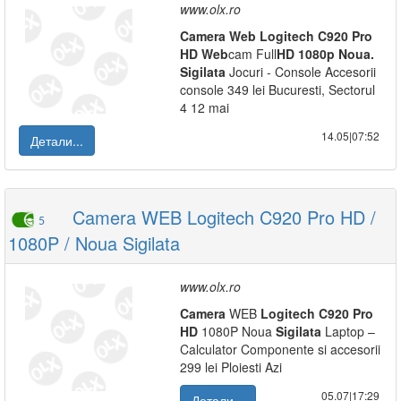
www.olx.ro
Camera
Web
Logitech
C920
Pro
HD
Web
cam Full
HD
1080p
Noua.
Sigilata
Jocuri - Console Accesorii
console 349 lei Bucuresti, Sectorul
4 12 mai
14.05|07:52
Детали...
Camera WEB Logitech C920 Pro HD /
5
1080P / Noua Sigilata
www.olx.ro
Camera
WEB
Logitech
C920
Pro
HD
1080P Noua
Sigilata
Laptop –
Calculator Componente si accesorii
299 lei Ploiesti Azi
05.07|17:29
Детали...