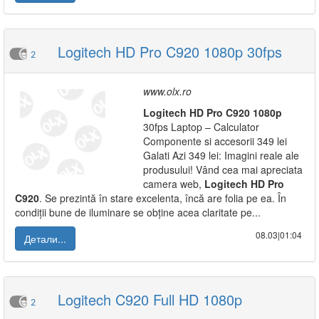
Logitech HD Pro C920 1080p 30fps
2
www.olx.ro
Logitech
HD
Pro
C920
1080p
30fps Laptop – Calculator
Componente si accesorii 349 lei
Galati Azi 349 lei: Imagini reale ale
produsului! Vând cea mai apreciata
camera web,
Logitech
HD
Pro
C920
. Se prezintă în stare excelenta, încă are folia pe ea. În
condiții bune de iluminare se obține acea claritate pe...
08.03|01:04
Детали...
Logitech C920 Full HD 1080p
2