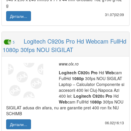
g
31.07|02:09
Детали...
Logitech C920s Pro Hd Webcam FullHd
5
1080p 30fps NOU SIGILAT
www.olx.ro
Logitech
C920
s
Pro
Hd
Web
cam
FullHd
1080p
30fps NOU SIGILAT
Laptop – Calculator Componente si
accesorii 400 lei Cluj-Napoca Azi
400 lei:
Logitech
C920
s
Pro
Hd
Web
cam FullHd
1080p
30fps NOU
SIGILAT adusa din afara, nu are garantie pret 400 ron fix NU
SCHIMB
06.02|16:13
Детали...