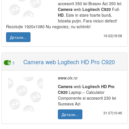
accesorii 350 lei Brasov Azi 350 lei:
Camera
web
Logitech
C920
Full-
HD
. Este in stare foarte bună,
folosita puțin. Fara niciun defect!
Rezoluție 1920x1080 Nu negociez, nu schimb!
16.02|18:58
Детали...
Camera web Logitech HD Pro C920
5
www.olx.ro
Camera
web
Logitech
HD
Pro
C920
Laptop – Calculator
Componente si accesorii 230 lei
Suceava Azi
31.07|10:46
Детали...