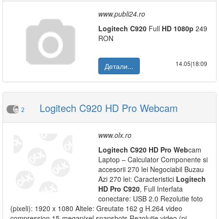
www.publi24.ro
Logitech
C920
Full
HD
1080p
249
RON
14.05|18:09
Детали...
Logitech C920 HD Pro Webcam
2
www.olx.ro
Logitech
C920
HD
Pro
Web
cam
Laptop – Calculator Componente si
accesorii 270 lei Negociabil Buzau
Azi 270 lei: Caracteristici
Logitech
HD
Pro
C920
, Full Interfata
conectare: USB 2.0 Rezolutie foto
(pixeli): 1920 x 1080 Altele: Greutate 162 g H.264 video
compression 15-megapixel snapshots Rezolutie video (pi...