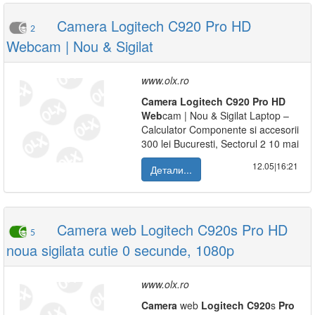
Camera Logitech C920 Pro HD
2
Webcam | Nou & Sigilat
www.olx.ro
Camera
Logitech
C920
Pro
HD
Web
cam | Nou & Sigilat Laptop –
Calculator Componente si accesorii
300 lei Bucuresti, Sectorul 2 10 mai
12.05|16:21
Детали...
Camera web Logitech C920s Pro HD
5
noua sigilata cutie 0 secunde, 1080p
www.olx.ro
Camera
web
Logitech
C920
s
Pro