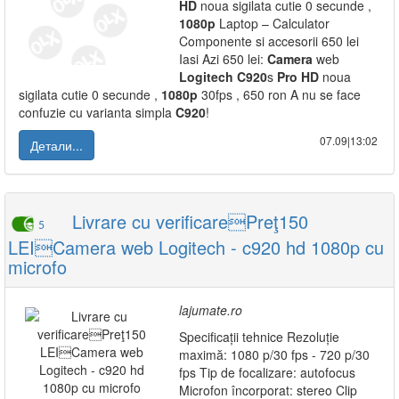
HD
noua sigilata cutie 0 secunde ,
1080p
Laptop – Calculator
Componente si accesorii 650 lei
Iasi Azi 650 lei:
Camera
web
Logitech
C920
s
Pro
HD
noua
sigilata cutie 0 secunde ,
1080p
30fps , 650 ron A nu se face
confuzie cu varianta simpla
C920
!
07.09|13:02
Детали...
Livrare cu verificarePreţ150
5
LEICamera web Logitech - c920 hd 1080p cu
microfo
lajumate.ro
Specificații tehnice Rezoluție
maximă: 1080 p/30 fps - 720 p/30
fps Tip de focalizare: autofocus
Microfon încorporat: stereo Clip