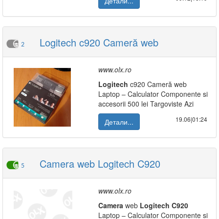
Детали...
Logitech c920 Cameră web
2
www.olx.ro
Logitech
c920 Cameră web
Laptop – Calculator Componente si
accesorii 500 lei Targoviste Azi
19.06|01:24
Детали...
Camera web Logitech C920
5
www.olx.ro
Camera
web
Logitech
C920
Laptop – Calculator Componente si