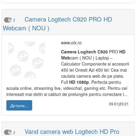
Camera Logitech C920 PRO HD
2
Webcam ( NOU )
www.olx.ro
Camera
Logitech
C920
PRO
HD
Web
cam ( NOU ) Laptop –
Calculator Componente si accesorii
450 lei Onesti Azi 450 lei: Cea mai
cautata camera web de pe piata.
Full
HD
1080p
. Perfecta pentru
scoala online, streaming live, videochat, gaming etc. Pentru cei
interesati mai detin si cabluri de prelungire pentru conectare l...
09.01|20:21
Детали...
Vand camera web Logitech HD Pro
2