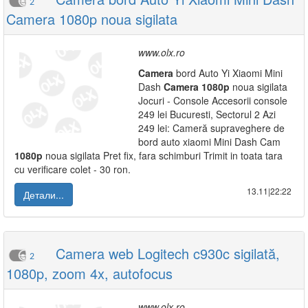
2
Camera 1080p noua sigilata
www.olx.ro
Camera
bord Auto Yi Xiaomi Mini
Dash
Camera
1080p
noua sigilata
Jocuri - Console Accesorii console
249 lei Bucuresti, Sectorul 2 Azi
249 lei: Cameră supraveghere de
bord auto xiaomi Mini Dash Cam
1080p
noua sigilata Pret fix, fara schimburi Trimit in toata tara
cu verificare colet - 30 ron.
13.11|22:22
Детали...
Camera web Logitech c930c sigilată,
2
1080p, zoom 4x, autofocus
www.olx.ro