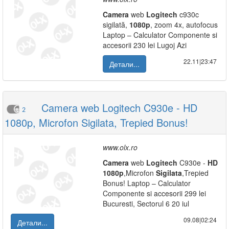
Camera
web
Logitech
c930c
sigilată,
1080p
, zoom 4x, autofocus
Laptop – Calculator Componente si
accesorii 230 lei Lugoj Azi
22.11|23:47
Детали...
Camera web Logitech C930e - HD
2
1080p, Microfon Sigilata, Trepied Bonus!
www.olx.ro
Camera
web
Logitech
C930e -
HD
1080p
,Microfon
Sigilata
,Trepied
Bonus! Laptop – Calculator
Componente si accesorii 299 lei
Bucuresti, Sectorul 6 20 iul
09.08|02:24
Детали...