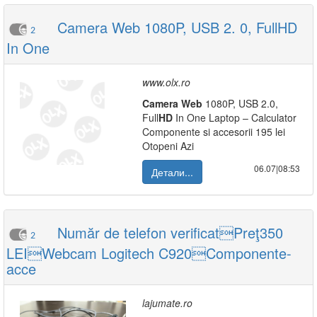
Camera Web 1080P, USB 2. 0, FullHD
2
In One
www.olx.ro
Camera
Web
1080P, USB 2.0,
Full
HD
In One Laptop – Calculator
Componente si accesorii 195 lei
Otopeni Azi
06.07|08:53
Детали...
Număr de telefon verificatPreţ350
2
LEIWebcam Logitech C920Componente-
acce
lajumate.ro