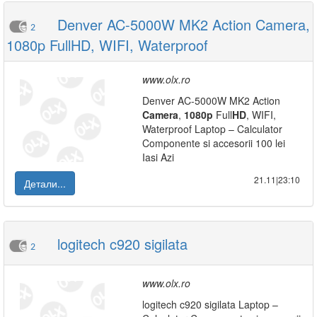
Denver AC-5000W MK2 Action Camera,
2
1080p FullHD, WIFI, Waterproof
www.olx.ro
Denver AC-5000W MK2 Action
Camera
,
1080p
Full
HD
, WIFI,
Waterproof Laptop – Calculator
Componente si accesorii 100 lei
Iasi Azi
21.11|23:10
Детали...
logitech c920 sigilata
2
www.olx.ro
logitech c920 sigilata Laptop –