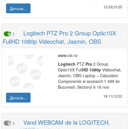
12.03|15:25
Детали...
Logitech PTZ Pro 2 Group Optic10X
5
FullHD 1080p Videochat, Jasmin, OBS
www.olx.ro
Logitech
PTZ
Pro
2 Group
Optic10X Full
HD
1080p
Videochat,
Jasmin, OBS Laptop – Calculator
Componente si accesorii 1 499 lei
Bucuresti, Sectorul 6 16 nov
18.11|12:22
Детали...
Vand WEBCAM de la LOGITECH,
2