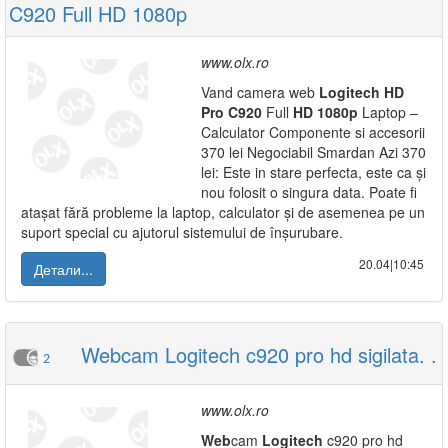
C920 Full HD 1080p
www.olx.ro
Vand camera web
Logitech
HD
Pro
C920
Full
HD
1080p
Laptop –
Calculator Componente si accesorii
370 lei Negociabil Smardan Azi 370
lei: Este in stare perfecta, este ca și
nou folosit o singura data. Poate fi
atașat fără probleme la laptop, calculator și de asemenea pe un
suport special cu ajutorul sistemului de înșurubare.
20.04|10:45
Детали...
Webcam Logitech c920 pro hd sigilata. .
2
www.olx.ro
Web
cam
Logitech
c920 pro hd