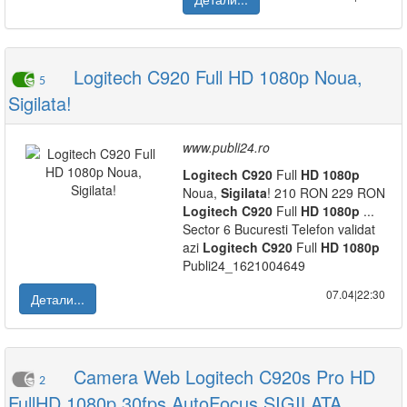
Logitech C920 Full HD 1080p Noua,
5
Sigilata!
www.publi24.ro
Logitech
C920
Full
HD
1080p
Noua,
Sigilata
! 210 RON 229 RON
Logitech
C920
Full
HD
1080p
...
Sector 6 Bucuresti Telefon validat
azi
Logitech
C920
Full
HD
1080p
Publi24_1621004649
07.04|22:30
Детали...
Camera Web Logitech C920s Pro HD
2
FullHD 1080p 30fps AutoFocus SIGILATA