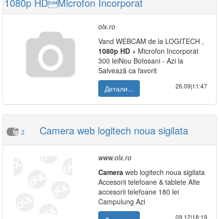
1080p HDMicrofon Incorporat
olx.ro
Vand WEBCAM de la LOGITECH ,
1080p
HD
+ Microfon Incorporat
300 leiNou Botosani - Azi la
Salvează ca favorit
26.09|11:47
Детали...
Camera web logitech noua sigilata
2
www.olx.ro
Camera
web logitech noua sigilata
Accesorii telefoane & tablete Alte
accesorii telefoane 180 lei
Campulung Azi
09.12|18:19