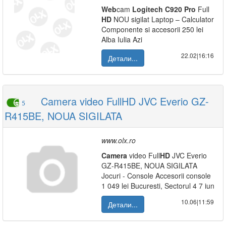
Web
cam
Logitech
C920
Pro
Full
HD
NOU sigilat Laptop – Calculator
Componente si accesorii 250 lei
Alba Iulia Azi
22.02|16:16
Детали...
Camera video FullHD JVC Everio GZ-
5
R415BE, NOUA SIGILATA
www.olx.ro
Camera
video Full
HD
JVC Everio
GZ-R415BE, NOUA SIGILATA
Jocuri - Console Accesorii console
1 049 lei Bucuresti, Sectorul 4 7 iun
10.06|11:59
Детали...