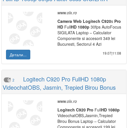
www.olx.ro
Camera
Web
Logitech
C920
s
Pro
HD
Full
HD
1080p
30fps AutoFocus
SIGILATA Laptop – Calculator
Componente si accesorii 349 lei
Bucuresti, Sectorul 4 Azi
19.07|11:08
Детали...
Logitech C920 Pro FullHD 1080p
2
VideochatOBS, Jasmin, Trepied Birou Bonus
www.olx.ro
Logitech
C920
Pro
Full
HD
1080p
VideochatOBS,Jasmin,Trepied
Birou Bonus Laptop – Calculator
Componente si accesorii 199 lei