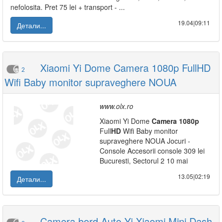
nefolosita. Pret 75 lei + transport - ...
19.04|09:11
Детали...
Xiaomi Yi Dome Camera 1080p FullHD
2
Wifi Baby monitor supraveghere NOUA
www.olx.ro
Xiaomi Yi Dome
Camera
1080p
Full
HD
Wifi Baby monitor
supraveghere NOUA Jocuri -
Console Accesorii console 309 lei
Bucuresti, Sectorul 2 10 mai
13.05|02:19
Детали...
Camera bord Auto Yi Xiaomi Mini Dash