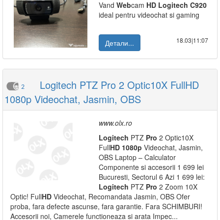
Vand
Web
cam
HD
Logitech
C920
ideal pentru videochat si gaming
18.03|11:07
Детали...
Logitech PTZ Pro 2 Optic10X FullHD
2
1080p Videochat, Jasmin, OBS
www.olx.ro
Logitech
PTZ
Pro
2 Optic10X
Full
HD
1080p
Videochat, Jasmin,
OBS Laptop – Calculator
Componente si accesorii 1 699 lei
Bucuresti, Sectorul 6 Azi 1 699 lei:
Logitech
PTZ
Pro
2 Zoom 10X
Optic! Full
HD
Videochat, Recomandata Jasmin, OBS Ofer
proba, fara defecte ascunse, fara garantie. Fara SCHIMBURI!
Accesorii noi, Camerele functioneaza si arata Impec...