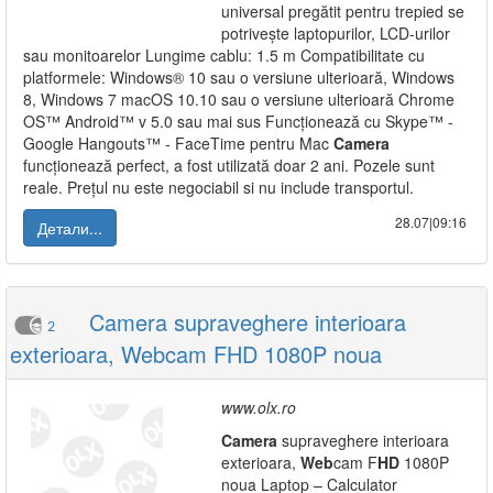
universal pregătit pentru trepied se
potrivește laptopurilor, LCD-urilor
sau monitoarelor Lungime cablu: 1.5 m Compatibilitate cu
platformele: Windows® 10 sau o versiune ulterioară, Windows
8, Windows 7 macOS 10.10 sau o versiune ulterioară Chrome
OS™ Android™ v 5.0 sau mai sus Funcționează cu Skype™ -
Google Hangouts™ - FaceTime pentru Mac
Camera
funcționează perfect, a fost utilizată doar 2 ani. Pozele sunt
reale. Prețul nu este negociabil si nu include transportul.
28.07|09:16
Детали...
Camera supraveghere interioara
2
exterioara, Webcam FHD 1080P noua
www.olx.ro
Camera
supraveghere interioara
exterioara,
Web
cam F
HD
1080P
noua Laptop – Calculator