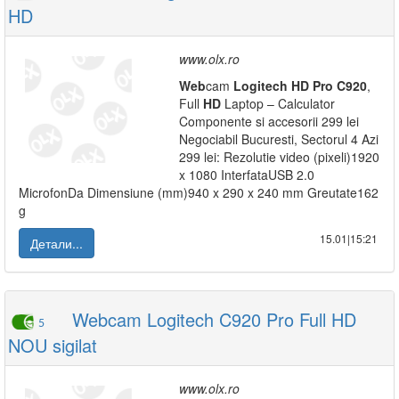
HD
www.olx.ro
Web
cam
Logitech
HD
Pro
C920
,
Full
HD
Laptop – Calculator
Componente si accesorii 299 lei
Negociabil Bucuresti, Sectorul 4 Azi
299 lei: Rezolutie video (pixeli)1920
x 1080 InterfataUSB 2.0
MicrofonDa Dimensiune (mm)940 x 290 x 240 mm Greutate162
g
15.01|15:21
Детали...
Webcam Logitech C920 Pro Full HD
5
NOU sigilat
www.olx.ro