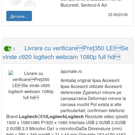
Bucuresti, Sectorul 6 Azi
22.06|20:06
Детали...
Livrare cu verificarePreţ350 LEISe
5
vinde c920 logitech webcam 1080p full hd
lajumate.ro
Ambalaj original lipsa Accesorii
lipsa Accesorii utilizate Accesorii
deteriorate Zgarieturi minore pe
carcasa/rama Deformari minore la
carcasa muchii Pot exista si alte
particularitati, confirmam telefonic
Brand
Logitech
OEM
Logitech
Logitech
Rezolutie video (pixeli)
1920 x 10801080 P1920 x 1080 Interfata USB 2.0USB 2.0USB
2.0USB 2.0 Microfon Da1 x microfonDaDa Dimensiune (mm)
940 x 290 x 240 mm95 x 71 x 44 mm Greutate 162 g150 g162