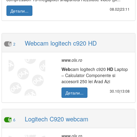
08.02|23:11
Детали...
Webcam logitech c920 HD
2
www.olx.ro
Web
cam logitech c920
HD
Laptop
– Calculator Componente si
accesorii 250 lei Arad Azi
30.10|13:08
Детали...
Logitech C920 webcam
6
www.olx.ro