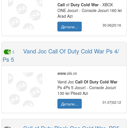
Call
of
Duty
Cold
War
- XBOX
ONE Jocuri - Console Jocuri 160 lei
Arad Azi
30.06|20:16
Детали...
Vand Joc Call Of Duty Cold War Ps 4/
5
Ps 5
www.olx.ro
Vand Joc
Call
Of
Duty
Cold
War
Ps 4Ps 5 Jocuri - Console Jocuri
130 lei Pitesti Azi
01.07|02:12
Детали...