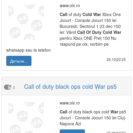
www.olx.ro
Call
of duty
Cold
War
Xbox One
Jocuri - Console Jocuri 150 lei
Bucuresti, Sectorul 1 23 dec 150
lei: Vând
Call
Of
Duty
Cold
War
pentru Xbox ONE Preț 150 Nu
raspund pe olx, vorbim pe
whatsapp sau la telefon
25.12|22:25
Детали...
Call of duty black ops cold War ps5
2
www.olx.ro
Call
of duty black ops cold
War
ps5
Jocuri - Console Jocuri 150 lei Cluj-
Napoca Azi
26.05|07:53