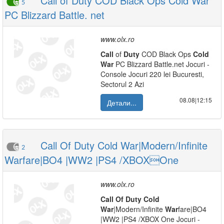
Call of Duty COD Black Ops Cold War
5
PC Blizzard Battle. net
www.olx.ro
Call
of
Duty
COD Black Ops
Cold
War
PC Blizzard Battle.net Jocuri -
Console Jocuri 220 lei Bucuresti,
Sectorul 2 Azi
08.08|12:15
Детали...
Call Of Duty Cold War|Modern/Infinite
2
Warfare|BO4 |WW2 |PS4 /XBOXOne
www.olx.ro
Call
Of
Duty
Cold
War
|Modern/Infinite
War
fare|BO4
|WW2 |PS4 /XBOX One Jocuri -