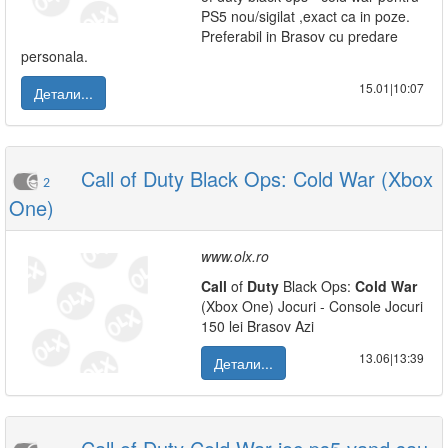
PS5 nou/sigilat ,exact ca in poze.
Preferabil in Brasov cu predare
personala.
15.01|10:07
Детали...
Call of Duty Black Ops: Cold War (Xbox
2
One)
www.olx.ro
Call
of
Duty
Black Ops:
Cold
War
(Xbox One) Jocuri - Console Jocuri
150 lei Brasov Azi
13.06|13:39
Детали...