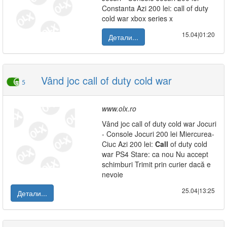
Constanta Azi 200 lei: call of duty
cold war xbox series x
15.04|01:20
Детали...
Vând joc call of duty cold war
5
www.olx.ro
Vând joc call of duty cold war Jocuri
- Console Jocuri 200 lei Miercurea-
Ciuc Azi 200 lei:
Call
of duty cold
war PS4 Stare: ca nou Nu accept
schimburi Trimit prin curier dacă e
nevoie
25.04|13:25
Детали...