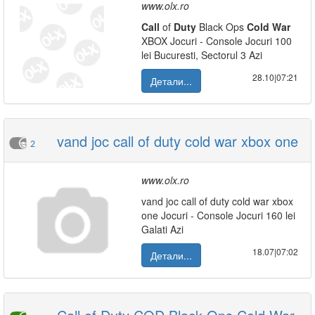
www.olx.ro
Call
of
Duty
Black Ops
Cold
War
XBOX Jocuri - Console Jocuri 100
lei Bucuresti, Sectorul 3 Azi
28.10|07:21
Детали...
vand joc call of duty cold war xbox one
2
www.olx.ro
vand joc call of duty cold war xbox
one Jocuri - Console Jocuri 160 lei
Galati Azi
18.07|07:02
Детали...