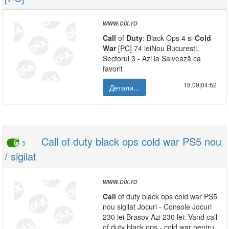
www.olx.ro
Call
of
Duty
: Black Ops 4 si
Cold
War
[PC] 74 leiNou Bucuresti,
Sectorul 3 - Azi la Salvează ca
favorit
18.09|04:52
Детали...
Call of duty black ops cold war PS5 nou
5
/ sigilat
www.olx.ro
Call
of duty black ops cold war PS5
nou sigilat Jocuri - Console Jocuri
230 lei Brasov Azi 230 lei: Vand call
of duty black ops - cold war pentru