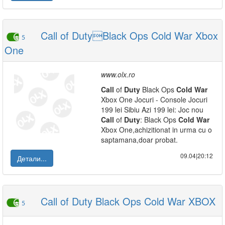
Call of DutyBlack Ops Cold War Xbox
5
One
www.olx.ro
Call
of
Duty
Black Ops
Cold
War
Xbox One Jocuri - Console Jocuri
199 lei Sibiu Azi 199 lei: Joc nou
Call
of
Duty
: Black Ops
Cold
War
Xbox One,achizitionat in urma cu o
saptamana,doar probat.
09.04|20:12
Детали...
Call of Duty Black Ops Cold War XBOX
5