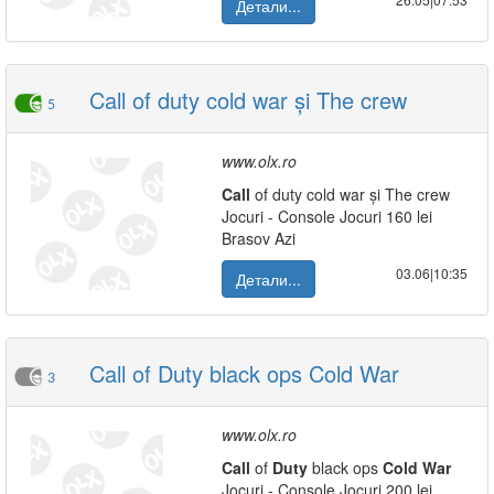
Детали...
Call of duty cold war și The crew
5
www.olx.ro
Call
of duty cold war și The crew
Jocuri - Console Jocuri 160 lei
Brasov Azi
03.06|10:35
Детали...
Call of Duty black ops Cold War
3
www.olx.ro
Call
of
Duty
black ops
Cold
War
Jocuri - Console Jocuri 200 lei