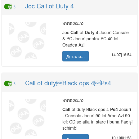
Joc Call of Duty 4
5
www.olx.ro
Joc
Call
of
Duty
4 Jocuri Console
& PC Jocuri pentru PC 40 lei
Oradea Azi
14.07|16:54
Детали...
Call of dutyBlack ops 4Ps4
5
www.olx.ro
Call
of duty Black ops 4
Ps4
Jocuri
- Console Jocuri 90 lei Arad Azi 90
lei: CD se afla în stare f buna Fac și
schimb!
10.10|01:58