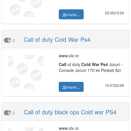
23.05|13:24
Детали...
Call of duty Cold War Ps4
2
www.olx.ro
Call
of duty
Cold
War
Ps4
Jocuri -
Console Jocuri 170 lei Ploiesti Azi
10.07|02:06
Детали...
Call of duty black ops Cold war PS4
2
www.olx.ro