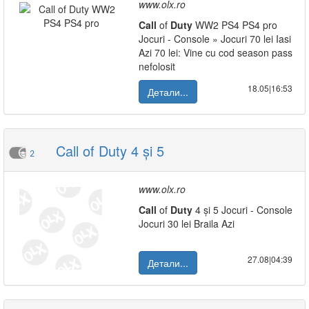
www.olx.ro
Call
of
Duty
WW2 PS4 PS4 pro
Jocuri - Console » Jocuri 70 lei Iasi
Azi 70 lei: Vine cu cod season pass
nefolosit
18.05|16:53
Детали...
Call of Duty 4 și 5
2
www.olx.ro
Call
of
Duty
4 și 5 Jocuri - Console
Jocuri 30 lei Braila Azi
27.08|04:39
Детали...