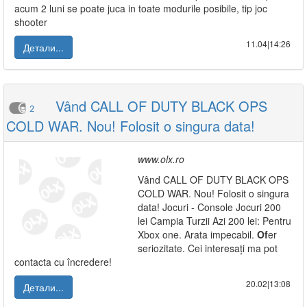
acum 2 luni se poate juca in toate modurile posibile, tip joc
shooter
11.04|14:26
Детали...
Vând CALL OF DUTY BLACK OPS
2
COLD WAR. Nou! Folosit o singura data!
www.olx.ro
Vând CALL OF DUTY BLACK OPS
COLD WAR. Nou! Folosit o singura
data! Jocuri - Console Jocuri 200
lei Campia Turzii Azi 200 lei: Pentru
Xbox one. Arata impecabil.
Of
er
seriozitate. Cei interesați ma pot
contacta cu încredere!
20.02|13:08
Детали...