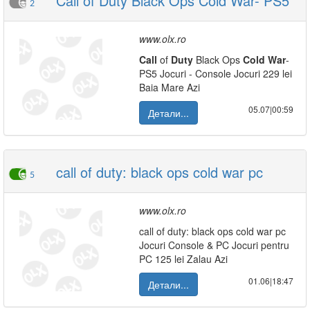
Call of Duty Black Ops Cold War- PS5
2
www.olx.ro
Call
of
Duty
Black Ops
Cold
War
-
PS5 Jocuri - Console Jocuri 229 lei
Baia Mare Azi
05.07|00:59
Детали...
call of duty: black ops cold war pc
5
www.olx.ro
call of duty: black ops cold war pc
Jocuri Console & PC Jocuri pentru
PC 125 lei Zalau Azi
01.06|18:47
Детали...