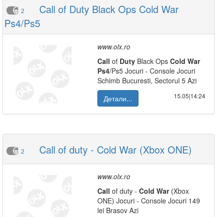
Call of Duty Black Ops Cold War
2
Ps4/Ps5
www.olx.ro
Call
of
Duty
Black Ops
Cold
War
Ps4
/Ps5 Jocuri - Console Jocuri
Schimb Bucuresti, Sectorul 5 Azi
15.05|14:24
Детали...
Call of duty - Cold War (Xbox ONE)
2
www.olx.ro
Call
of duty -
Cold
War
(Xbox
ONE) Jocuri - Console Jocuri 149
lei Brasov Azi