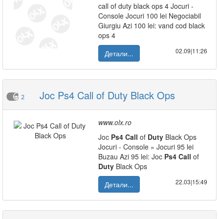
call of duty black ops 4 Jocuri -
Console Jocuri 100 lei Negociabil
Giurgiu Azi 100 lei: vand cod black
ops 4
02.09|11:26
Детали...
Joc Ps4 Call of Duty Black Ops
2
www.olx.ro
Joc
Ps4
Call
of
Duty
Black Ops
Jocuri - Console » Jocuri 95 lei
Buzau Azi 95 lei: Joc
Ps4
Call
of
Duty
Black Ops
22.03|15:49
Детали...