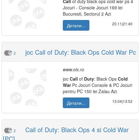
Call
of duty black ops cold war ps 4
Jocuri - Console Jocuri 169 lei
Bucuresti, Sectorul 2 Azi
20.11|21:40
Детали...
joc Call of Duty: Black Ops Cold War Pc
2
www.olx.ro
joc
Call
of
Duty
: Black Ops
Cold
War
Pc Jocuri Console & PC Jocuri
pentru PC 150 lei Zalau Azi
13.04|13:52
Детали...
Call of Duty: Black Ops 4 si Cold War
2
[PC]