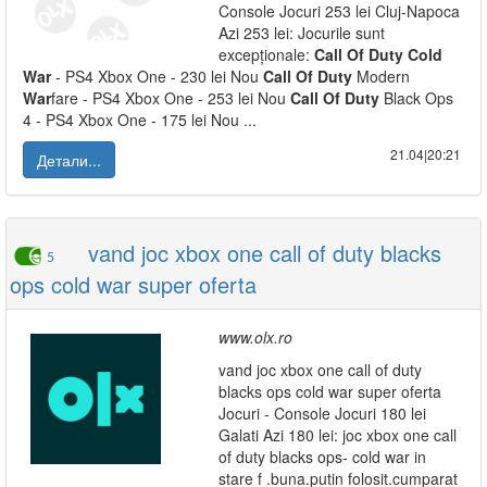
Console Jocuri 253 lei Cluj-Napoca
Azi 253 lei: Jocurile sunt
excepționale:
Call
Of
Duty
Cold
War
- PS4 Xbox One - 230 lei Nou
Call
Of
Duty
Modern
War
fare - PS4 Xbox One - 253 lei Nou
Call
Of
Duty
Black Ops
4 - PS4 Xbox One - 175 lei Nou ...
21.04|20:21
Детали...
vand joc xbox one call of duty blacks
5
ops cold war super oferta
www.olx.ro
vand joc xbox one call of duty
blacks ops cold war super oferta
Jocuri - Console Jocuri 180 lei
Galati Azi 180 lei: joc xbox one call
of duty blacks ops- cold war in
stare f .buna.putin folosit.cumparat