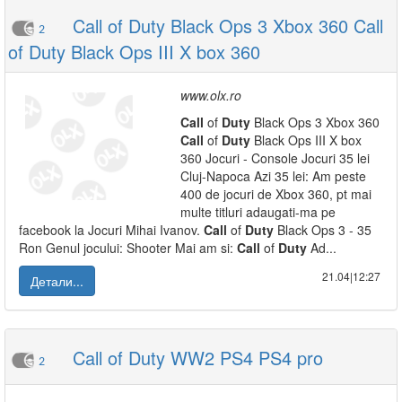
Call of Duty Black Ops 3 Xbox 360 Call
2
of Duty Black Ops III X box 360
www.olx.ro
Call
of
Duty
Black Ops 3 Xbox 360
Call
of
Duty
Black Ops III X box
360 Jocuri - Console Jocuri 35 lei
Cluj-Napoca Azi 35 lei: Am peste
400 de jocuri de Xbox 360, pt mai
multe titluri adaugati-ma pe
facebook la Jocuri Mihai Ivanov.
Call
of
Duty
Black Ops 3 - 35
Ron Genul jocului: Shooter Mai am si:
Call
of
Duty
Ad...
21.04|12:27
Детали...
Call of Duty WW2 PS4 PS4 pro
2