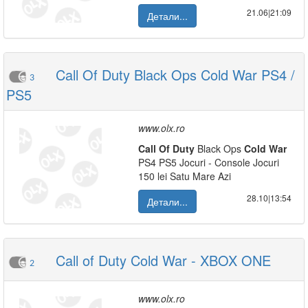
21.06|21:09
Детали...
Call Of Duty Black Ops Cold War PS4 /
3
PS5
www.olx.ro
Call
Of
Duty
Black Ops
Cold
War
PS4 PS5 Jocuri - Console Jocuri
150 lei Satu Mare Azi
28.10|13:54
Детали...
Call of Duty Cold War - XBOX ONE
2
www.olx.ro