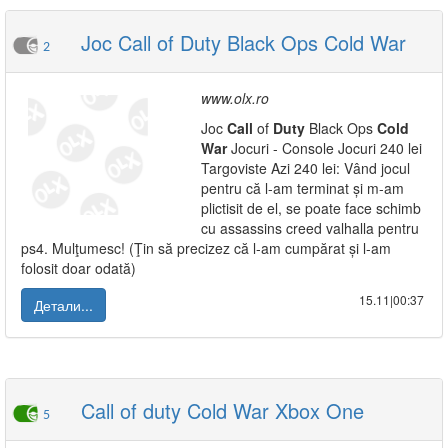
Joc Call of Duty Black Ops Cold War
2
www.olx.ro
Joc
Call
of
Duty
Black Ops
Cold
War
Jocuri - Console Jocuri 240 lei
Targoviste Azi 240 lei: Vând jocul
pentru că l-am terminat și m-am
plictisit de el, se poate face schimb
cu assassins creed valhalla pentru
ps4. Mulţumesc! (Ţin să precizez că l-am cumpărat și l-am
folosit doar odată)
15.11|00:37
Детали...
Call of duty Cold War Xbox One
5