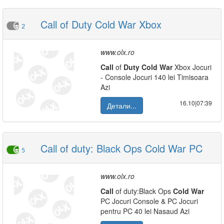
Call of Duty Cold War Xbox
2
www.olx.ro
Call
of
Duty
Cold
War
Xbox Jocuri
- Console Jocuri 140 lei Timisoara
Azi
16.10|07:39
Детали...
Call of duty: Black Ops Cold War PC
5
www.olx.ro
Call
of duty:Black Ops
Cold
War
PC Jocuri Console & PC Jocuri
pentru PC 40 lei Nasaud Azi