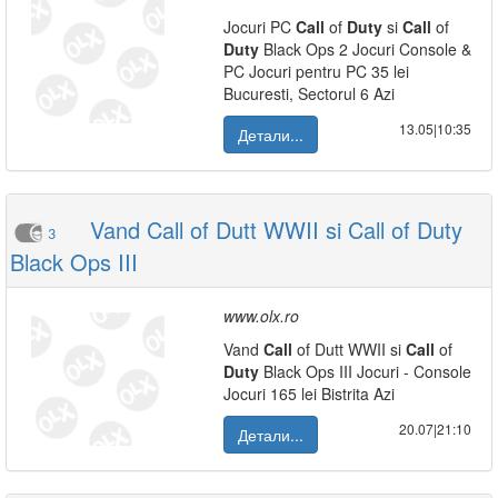
Jocuri PC
Call
of
Duty
si
Call
of
Duty
Black Ops 2 Jocuri Console &
PC Jocuri pentru PC 35 lei
Bucuresti, Sectorul 6 Azi
13.05|10:35
Детали...
Vand Call of Dutt WWII si Call of Duty
3
Black Ops III
www.olx.ro
Vand
Call
of Dutt WWII si
Call
of
Duty
Black Ops III Jocuri - Console
Jocuri 165 lei Bistrita Azi
20.07|21:10
Детали...