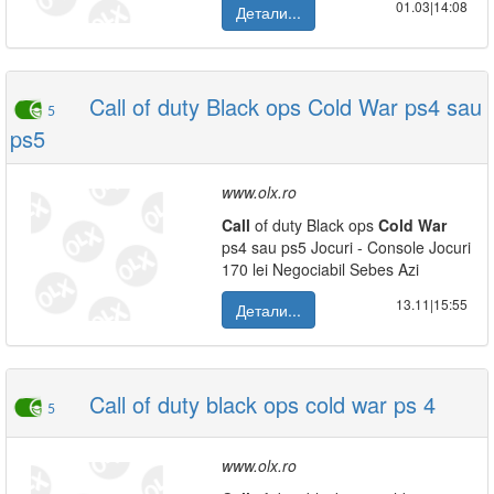
01.03|14:08
Детали...
Call of duty Black ops Cold War ps4 sau
5
ps5
www.olx.ro
Call
of duty Black ops
Cold
War
ps4 sau ps5 Jocuri - Console Jocuri
170 lei Negociabil Sebes Azi
13.11|15:55
Детали...
Call of duty black ops cold war ps 4
5
www.olx.ro