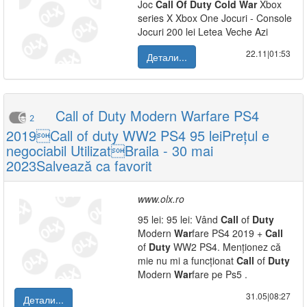
Joc
Call
Of
Duty
Cold
War
Xbox
series X Xbox One Jocuri - Console
Jocuri 200 lei Letea Veche Azi
22.11|01:53
Детали...
Call of Duty Modern Warfare PS4
2
2019Call of duty WW2 PS4 95 leiPrețul e
negociabil UtilizatBraila - 30 mai
2023Salvează ca favorit
www.olx.ro
95 lei: 95 lei: Vând
Call
of
Duty
Modern
War
fare PS4 2019 +
Call
of
Duty
WW2 PS4. Menționez că
mie nu mi a funcționat
Call
of
Duty
Modern
War
fare pe Ps5 .
31.05|08:27
Детали...