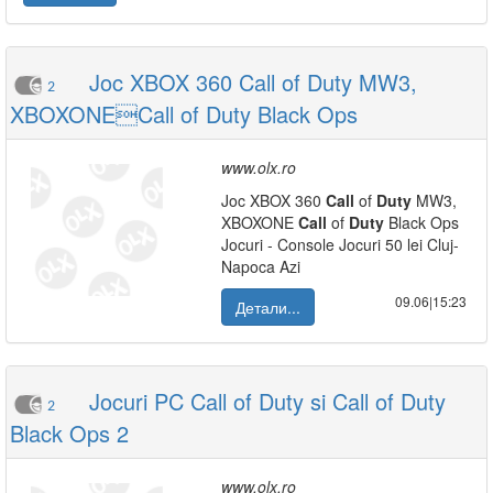
Joc XBOX 360 Call of Duty MW3,
2
XBOXONECall of Duty Black Ops
www.olx.ro
Joc XBOX 360
Call
of
Duty
MW3,
XBOXONE
Call
of
Duty
Black Ops
Jocuri - Console Jocuri 50 lei Cluj-
Napoca Azi
09.06|15:23
Детали...
Jocuri PC Call of Duty si Call of Duty
2
Black Ops 2
www.olx.ro