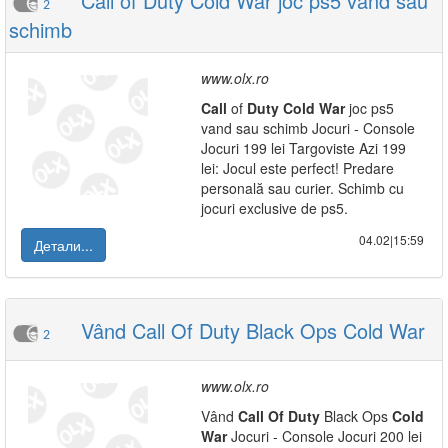
Call of Duty Cold War joc ps5 vand sau
2
schimb
www.olx.ro
Call
of
Duty
Cold
War
joc ps5
vand sau schimb Jocuri - Console
Jocuri 199 lei Targoviste Azi 199
lei: Jocul este perfect! Predare
personală sau curier. Schimb cu
jocuri exclusive de ps5.
04.02|15:59
Детали...
Vând Call Of Duty Black Ops Cold War
2
www.olx.ro
Vând
Call
Of
Duty
Black Ops
Cold
War
Jocuri - Console Jocuri 200 lei