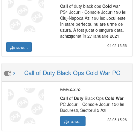
Call
of duty black ops
Cold
war
PS4 Jocuri - Console Jocuri 190 lei
Cluj-Napoca Azi 190 lei: Jocul este
în stare perfecta, nu are urme de
uzura. A fost jucat o singura data,
achiziționat în 27 ianuarie 2021.
04.02|13:56
Детали...
Call of Duty Black Ops Cold War PC
2
www.olx.ro
Call
of
Duty
Black Ops
Cold
War
PC Jocuri - Console Jocuri 150 lei
Bucuresti, Sectorul 5 Azi
28.05|15:26
Детали...