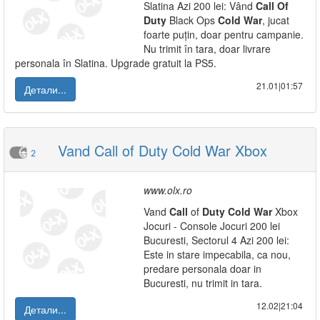
Slatina Azi 200 lei: Vând
Call
Of
Duty
Black Ops
Cold
War
, jucat
foarte puțin, doar pentru campanie.
Nu trimit în tara, doar livrare
personala în Slatina. Upgrade gratuit la PS5.
21.01|01:57
Детали...
Vand Call of Duty Cold War Xbox
2
www.olx.ro
Vand
Call
of
Duty
Cold
War
Xbox
Jocuri - Console Jocuri 200 lei
Bucuresti, Sectorul 4 Azi 200 lei:
Este in stare impecabila, ca nou,
predare personala doar in
Bucuresti, nu trimit in tara.
12.02|21:04
Детали...