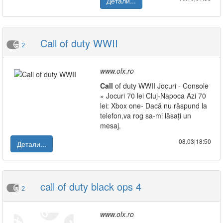
Детали...
Call of duty WWII
2
www.olx.ro
Call
of duty WWII Jocuri - Console
» Jocuri 70 lei Cluj-Napoca Azi 70
lei: Xbox one- Dacă nu răspund la
telefon,va rog sa-mi lăsați un
mesaj.
08.03|18:50
Детали...
call of duty black ops 4
2
www.olx.ro