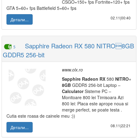
CSGO=150+ fps Fortnite=120+ fps
GTA 5=60+ fps Battlefield 5=60+ fps
02.11|00:40
Детали...
Sapphire Radeon RX 580 NITRO8GB
5
GDDR5 256-bit
www.olx.ro
Sapphire
Radeon
RX
580
NITRO
+
8GB
GDDR5 256-bit Laptop –
Calculator
Sisteme PC –
Monitoare 800 lei Timisoara Azi
800 lei: Placa este aprope noua si
merge perfect, se poate testa .
Cutia este roasa de cainele meu :))
08.11|22:21
Детали...