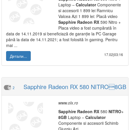
Laptop –
Calculator
Componente
si accesorii 1 899 lei Ramnicu
Valcea Azi 1 899 lei: Placă video
Sapphire
Radeon
RX
590 Nitro +
Placa video a fost cumpărată în
data de 14.11.2019 si beneficiază de garanție la PC Garage
până la data de 14.11.2021; a fost folosită în gaming. Pentru
mai ...
17.02|03:16
Детали...
Sapphire Radeon RX 580 NITRO8GB
2
www.olx.ro
Sapphire
Radeon
RX
580
NITRO
+
8GB
Laptop –
Calculator
Componente si accesorii Schimb
Giurgiu Azi