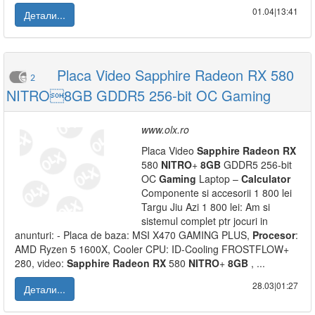
01.04|13:41
Детали...
Placa Video Sapphire Radeon RX 580
2
NITRO8GB GDDR5 256-bit OC Gaming
www.olx.ro
Placa Video
Sapphire
Radeon
RX
580
NITRO
+
8GB
GDDR5 256-bit
OC
Gaming
Laptop –
Calculator
Componente si accesorii 1 800 lei
Targu Jiu Azi 1 800 lei: Am si
sistemul complet ptr jocuri in
anunturi: - Placa de baza: MSI X470 GAMING PLUS,
Procesor
:
AMD Ryzen 5 1600X, Cooler CPU: ID-Cooling FROSTFLOW+
280, video:
Sapphire
Radeon
RX
580
NITRO
+
8GB
, ...
28.03|01:27
Детали...