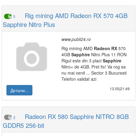
Rig mining AMD Radeon RX 570 4GB
5
Sapphire Nitro Plus
www.publi24.ro
Rig mining AMD
Radeon
RX
570
4GB
Sapphire
Nitro Plus 11 RON
Rigul este din 3 placi
Sapphire
Nitro+ de 4GB. Pret fix! Va rog sa
nu mai venit ... Sector 3 Bucuresti
Telefon validat azi
13.05|21:49
Детали...
Radeon RX 580 Sapphire NITRO 8GB
2
GDDR5 256-bit