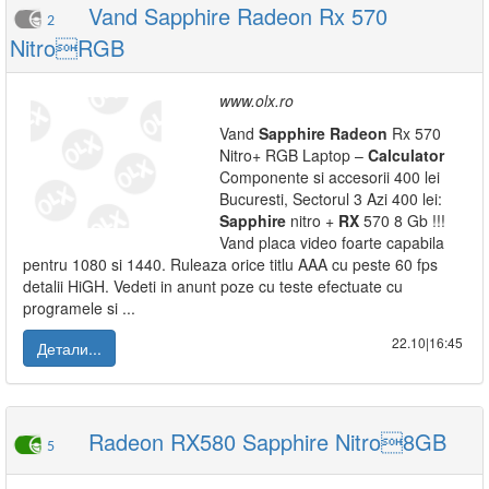
Vand Sapphire Radeon Rx 570
2
NitroRGB
www.olx.ro
Vand
Sapphire
Radeon
Rx 570
Nitro+ RGB Laptop –
Calculator
Componente si accesorii 400 lei
Bucuresti, Sectorul 3 Azi 400 lei:
Sapphire
nitro +
RX
570 8 Gb !!!
Vand placa video foarte capabila
pentru 1080 si 1440. Ruleaza orice titlu AAA cu peste 60 fps
detalii HiGH. Vedeti in anunt poze cu teste efectuate cu
programele si ...
22.10|16:45
Детали...
Radeon RX580 Sapphire Nitro8GB
5