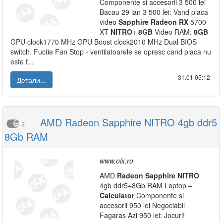
Componente si accesorii 3 500 lei
Bacau 29 ian 3 500 lei: Vand placa
video
Sapphire
Radeon
RX
5700
XT
NITRO
+
8GB
Video RAM:
8GB
GPU clock1770 MHz GPU Boost clock2010 MHz Dual BIOS
switch. Fuctie Fan Stop - ventilatoarele se opresc cand placa nu
este f...
31.01|05:12
Детали...
AMD Radeon Sapphire NITRO 4gb ddr5
2
8Gb RAM
www.olx.ro
AMD
Radeon
Sapphire
NITRO
4gb ddr5+8Gb RAM Laptop –
Calculator
Componente si
accesorii 950 lei Negociabil
Fagaras Azi 950 lei: Jocuri!