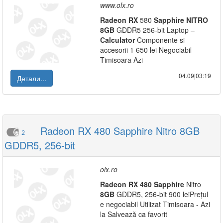
www.olx.ro
Radeon
RX
580
Sapphire
NITRO
8GB
GDDR5 256-bit Laptop –
Calculator
Componente si
accesorii 1 650 lei Negociabil
Timisoara Azi
04.09|03:19
Детали...
Radeon RX 480 Sapphire Nitro 8GB
2
GDDR5, 256-bit
olx.ro
Radeon
RX
480
Sapphire
Nitro
8GB
GDDR5, 256-bit 900 leiPrețul
e negociabil Utilizat Timisoara - Azi
la Salvează ca favorit