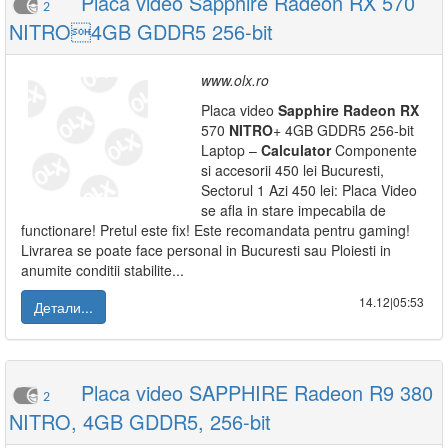
Placa video Sapphire Radeon RX 570
2
NITRO4GB GDDR5 256-bit
www.olx.ro
Placa video
Sapphire
Radeon
RX
570
NITRO
+ 4GB GDDR5 256-bit
Laptop –
Calculator
Componente
si accesorii 450 lei Bucuresti,
Sectorul 1 Azi 450 lei: Placa Video
se afla in stare impecabila de
functionare! Pretul este fix! Este recomandata pentru gaming!
Livrarea se poate face personal in Bucuresti sau Ploiesti in
anumite conditii stabilite...
14.12|05:53
Детали...
Placa video SAPPHIRE Radeon R9 380
2
NITRO, 4GB GDDR5, 256-bit