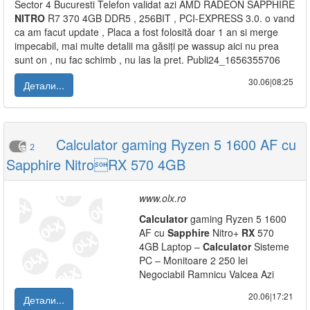
Sector 4 Bucuresti Telefon validat azi AMD RADEON SAPPHIRE
NITRO
R7 370 4GB DDR5 , 256BIT , PCI-EXPRESS 3.0. o vand
ca am facut update , Placa a fost folosită doar 1 an si merge
impecabil, mai multe detalii ma găsiți pe wassup aici nu prea
sunt on , nu fac schimb , nu las la pret. Publi24_1656355706
30.06|08:25
Детали...
Calculator gaming Ryzen 5 1600 AF cu
2
Sapphire NitroRX 570 4GB
www.olx.ro
Calculator
gaming Ryzen 5 1600
AF cu
Sapphire
Nitro+
RX
570
4GB Laptop –
Calculator
Sisteme
PC – Monitoare 2 250 lei
Negociabil Ramnicu Valcea Azi
20.06|17:21
Детали...