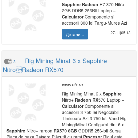
Sapphire
Radeon
R7 370 Nitro
2GB DDR5 256Bit Laptop –
Calculator
Componente si
accesorii 300 lei Targu-Mures Azi
27.11|05:13
Детали...
Rig Mining Minat 6 x Sapphire
3
NitroRadeon RX570
www.olx.ro
Rig Mining Minat 6 x
Sapphire
Nitro+
Radeon
RX
570 Laptop –
Calculator
Componente si
accesorii 3 750 lei Negociabil
Timisoara Azi 3 750 lei: Vând Rig
Mining/Minat Configurat din: 6 x
Sapphire
Nitro+ rareon
RX
570
8GB
GDDR5 256-bit Sursa
Placa de baza Raisere Plăcută cu rami
Procesor
Rigul este