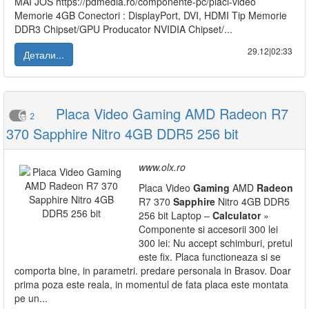
MAI JOS https://pdmedia.ro/componente-pc/placi-video
Memorie 4GB Conectori : DisplayPort, DVI, HDMI Tip Memorie
DDR3 Chipset/GPU Producator NVIDIA Chipset/...
29.12|02:33
Детали...
Placa Video Gaming AMD Radeon R7
2
370 Sapphire Nitro 4GB DDR5 256 bit
www.olx.ro
Placa Video
Gaming
AMD
Radeon
R7 370
Sapphire
Nitro 4GB DDR5
256 bit Laptop –
Calculator
»
Componente si accesorii 300 lei
300 lei: Nu accept schimburi, pretul
este fix. Placa functioneaza si se
comporta bine, in parametri. predare personala in Brasov. Doar
prima poza este reala, in momentul de fata placa este montata
pe un...