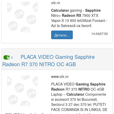
olx.ro
Calculator
gaming -
Sapphire
Nitro+
Radeon
RX
7900 XTX
Vapor-X 13 900 leiUtilizat Focsani -
Azi la Salvează ca favorit
14.04|07:52
Детали...
PLACA VIDEO Gaming Sapphire
5
Radeon R7 370 NITRO OC 4GB
www.olx.ro
PLACA VIDEO
Gaming
Sapphire
Radeon
R7 370
NITRO
OC 4GB
Laptop –
Calculator
Componente
si accesorii 370 lei Bucuresti,
Sectorul 3 27 dec 370 lei: PUTETI
FACE COMANDA SI IN LINKUL DE