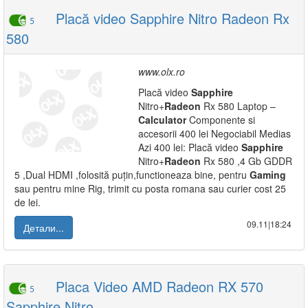
Placă video Sapphire Nitro Radeon Rx
5
580
www.olx.ro
Placă video
Sapphire
Nitro+
Radeon
Rx 580 Laptop –
Calculator
Componente si
accesorii 400 lei Negociabil Medias
Azi 400 lei: Placă video
Sapphire
Nitro+
Radeon
Rx 580 ,4 Gb GDDR
5 ,Dual HDMI ,folosită puțin,functioneaza bine, pentru
Gaming
sau pentru mine Rig, trimit cu posta romana sau curier cost 25
de lei.
09.11|18:24
Детали...
Placa Video AMD Radeon RX 570
5
Sapphire Nitro