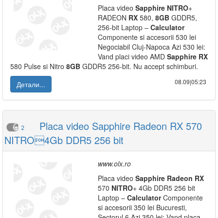
Placa video
Sapphire
NITRO
+
RADEON
RX
580,
8GB
GDDR5,
256-bit Laptop –
Calculator
Componente si accesorii 530 lei
Negociabil Cluj-Napoca Azi 530 lei:
Vand placi video AMD
Sapphire
RX
580 Pulse si Nitro
8GB
GDDR5 256-bit. Nu accept schimburi.
08.09|05:23
Детали...
Placa video Sapphire Radeon RX 570
2
NITRO4Gb DDR5 256 bit
www.olx.ro
Placa video
Sapphire
Radeon
RX
570
NITRO
+ 4Gb DDR5 256 bit
Laptop –
Calculator
Componente
si accesorii 350 lei Bucuresti,
Sectorul 6 Azi 350 lei: Vand placa