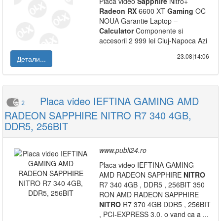
Placa video
Sapphire
Nitro+
Radeon
RX
6600 XT
Gaming
OC
NOUA Garantie Laptop –
Calculator
Componente si
accesorii 2 999 lei Cluj-Napoca Azi
23.08|14:06
Детали...
Placa video IEFTINA GAMING AMD
2
RADEON SAPPHIRE NITRO R7 340 4GB,
DDR5, 256BIT
www.publi24.ro
Placa video IEFTINA GAMING
AMD RADEON SAPPHIRE
NITRO
R7 340 4GB , DDR5 , 256BIT 350
RON AMD RADEON SAPPHIRE
NITRO
R7 370 4GB DDR5 , 256BIT
, PCI-EXPRESS 3.0. o vand ca a ...