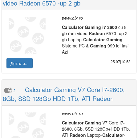
video Radeon 6570 -up 2 gb
www.olx.ro
Calculator
Gaming
i7
2600
cu 8
gb ram video
Radeon
6570 -up 2
gb Laptop-
Calculator
-
Gaming
Sisteme PC &
Gaming
999 lei Iasi
Azi
25.07|10:58
Детали...
Calculator Gaming V7 Core I7-2600,
2
8Gb, SSD 128Gb HDD 1Tb, ATI Radeon
www.olx.ro
Calculator
Gaming
V7 Core I7-
2600
, 8Gb, SSD 128Gb+HDD 1Tb,
ATI
Radeon
Laptop-
Calculator
-