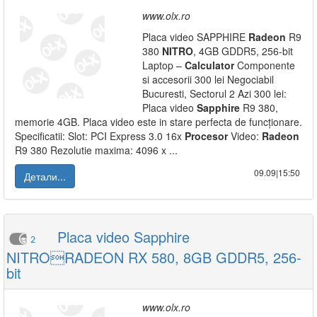
www.olx.ro
Placa video SAPPHIRE
Radeon
R9
380
NITRO
, 4GB GDDR5, 256-bit
Laptop –
Calculator
Componente
si accesorii 300 lei Negociabil
Bucuresti, Sectorul 2 Azi 300 lei:
Placa video
Sapphire
R9 380,
memorie 4GB. Placa video este in stare perfecta de funcționare.
Specificatii: Slot: PCI Express 3.0 16x
Procesor
Video:
Radeon
R9 380 Rezolutie maxima: 4096 x ...
09.09|15:50
Детали...
Placa video Sapphire
2
NITRORADEON RX 580, 8GB GDDR5, 256-
bit
www.olx.ro