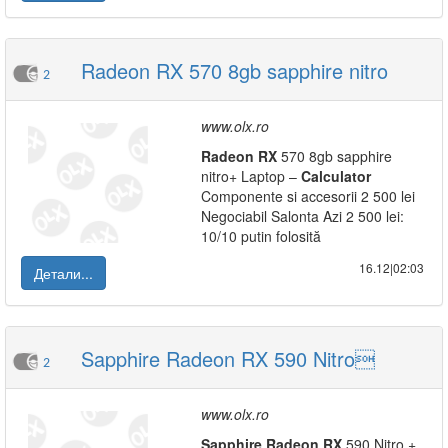
Radeon RX 570 8gb sapphire nitro
2
www.olx.ro
Radeon
RX
570 8gb sapphire
nitro+ Laptop –
Calculator
Componente si accesorii 2 500 lei
Negociabil Salonta Azi 2 500 lei:
10/10 putin folosită
16.12|02:03
Детали...
Sapphire Radeon RX 590 Nitro
2
www.olx.ro
Sapphire
Radeon
RX
590 Nitro +