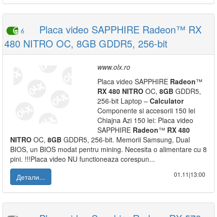
Placa video SAPPHIRE Radeon™ RX
6
480 NITRO OC, 8GB GDDR5, 256-bit
www.olx.ro
Placa video SAPPHIRE
Radeon
™
RX
480
NITRO
OC,
8GB
GDDR5,
256-bit Laptop –
Calculator
Componente si accesorii 150 lei
Chiajna Azi 150 lei: Placa video
SAPPHIRE
Radeon
™
RX
480
NITRO
OC,
8GB
GDDR5, 256-bit. Memorii Samsung, Dual
BIOS, un BIOS modat pentru mining. Necesita o alimentare cu 8
pini. !!!Placa video NU functioneaza corespun...
01.11|13:00
Детали...