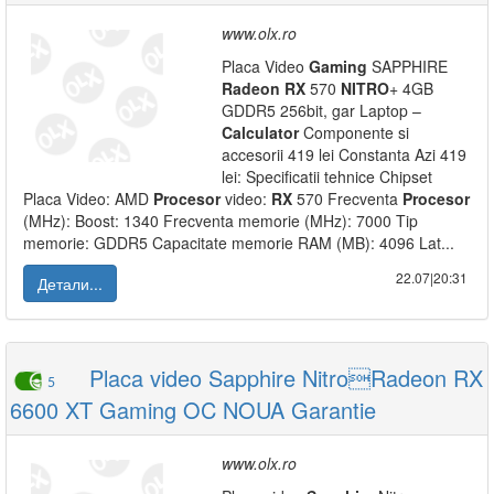
www.olx.ro
Placa Video
Gaming
SAPPHIRE
Radeon
RX
570
NITRO
+ 4GB
GDDR5 256bit, gar Laptop –
Calculator
Componente si
accesorii 419 lei Constanta Azi 419
lei: Specificatii tehnice Chipset
Placa Video: AMD
Procesor
video:
RX
570 Frecventa
Procesor
(MHz): Boost: 1340 Frecventa memorie (MHz): 7000 Tip
memorie: GDDR5 Capacitate memorie RAM (MB): 4096 Lat...
22.07|20:31
Детали...
Placa video Sapphire NitroRadeon RX
5
6600 XT Gaming OC NOUA Garantie
www.olx.ro