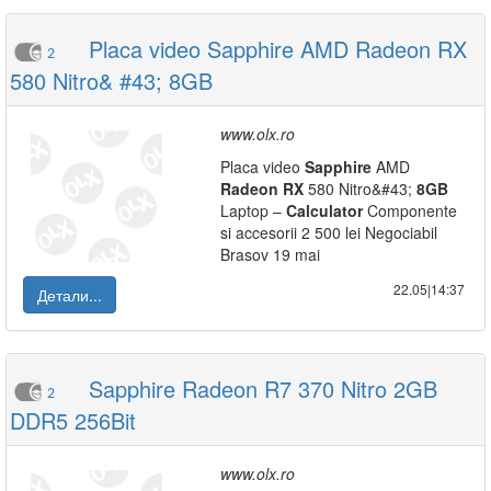
Placa video Sapphire AMD Radeon RX
2
580 Nitro& #43; 8GB
www.olx.ro
Placa video
Sapphire
AMD
Radeon
RX
580 Nitro&#43;
8GB
Laptop –
Calculator
Componente
si accesorii 2 500 lei Negociabil
Brasov 19 mai
22.05|14:37
Детали...
Sapphire Radeon R7 370 Nitro 2GB
2
DDR5 256Bit
www.olx.ro