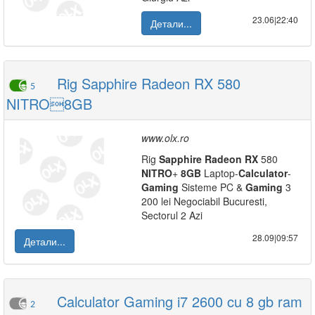
23.06|22:40
Детали...
Rig Sapphire Radeon RX 580
5
NITRO8GB
www.olx.ro
Rig
Sapphire
Radeon
RX
580
NITRO
+
8GB
Laptop-
Calculator
-
Gaming
Sisteme PC &
Gaming
3
200 lei Negociabil Bucuresti,
Sectorul 2 Azi
28.09|09:57
Детали...
Calculator Gaming i7 2600 cu 8 gb ram
2