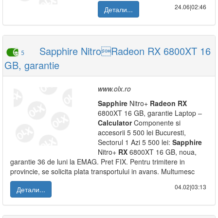
24.06|02:46
Детали...
Sapphire NitroRadeon RX 6800XT 16
5
GB, garantie
www.olx.ro
Sapphire
Nitro+
Radeon
RX
6800XT 16 GB, garantie Laptop –
Calculator
Componente si
accesorii 5 500 lei Bucuresti,
Sectorul 1 Azi 5 500 lei:
Sapphire
Nitro+
RX
6800XT 16 GB, noua,
garantie 36 de luni la EMAG. Pret FIX. Pentru trimitere in
provincie, se solicita plata transportului in avans. Multumesc
04.02|03:13
Детали...