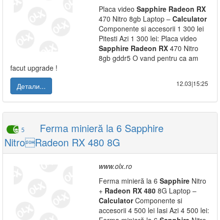
Placa video
Sapphire
Radeon
RX
470 Nitro 8gb Laptop –
Calculator
Componente si accesorii 1 300 lei
Pitesti Azi 1 300 lei: Placa video
Sapphire
Radeon
RX
470 Nitro
8gb gddr5 O vand pentru ca am
facut upgrade !
12.03|15:25
Детали...
Ferma minieră la 6 Sapphire
5
NitroRadeon RX 480 8G
www.olx.ro
Ferma minieră la 6
Sapphire
Nitro
+
Radeon
RX
480
8G Laptop –
Calculator
Componente si
accesorii 4 500 lei Iasi Azi 4 500 lei: