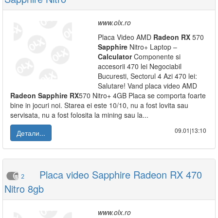
www.olx.ro
Placa Video AMD
Radeon
RX
570
Sapphire
Nitro+ Laptop –
Calculator
Componente si
accesorii 470 lei Negociabil
Bucuresti, Sectorul 4 Azi 470 lei:
Salutare! Vand placa video AMD
Radeon
Sapphire
RX
570 Nitro+ 4GB Placa se comporta foarte
bine in jocuri noi. Starea ei este 10/10, nu a fost lovita sau
servisata, nu a fost folosita la mining sau la...
09.01|13:10
Детали...
Placa video Sapphire Radeon RX 470
2
Nitro 8gb
www.olx.ro