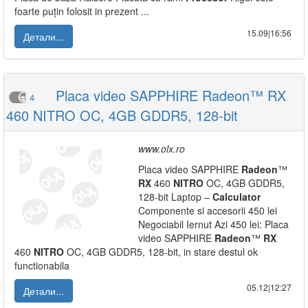
foarte puțin folosit in prezent ...
15.09|16:56
Детали...
Placa video SAPPHIRE Radeon™ RX
4
460 NITRO OC, 4GB GDDR5, 128-bit
www.olx.ro
Placa video SAPPHIRE
Radeon
™
RX
460
NITRO
OC, 4GB GDDR5,
128-bit Laptop –
Calculator
Componente si accesorii 450 lei
Negociabil Iernut Azi 450 lei: Placa
video SAPPHIRE
Radeon
™
RX
460
NITRO
OC, 4GB GDDR5, 128-bit, in stare destul ok
functionabila
05.12|12:27
Детали...