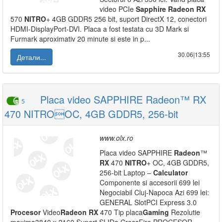
video PCIe
Sapphire
Radeon
RX
570
NITRO
+ 4GB GDDR5 256 bit, suport DirectX 12, conectori
HDMI-DisplayPort-DVI. Placa a fost testata cu 3D Mark si
Furmark aproximativ 20 minute si este in p...
30.06|13:55
Детали...
Placa video SAPPHIRE Radeon™ RX
5
470 NITROOC, 4GB GDDR5, 256-bit
www.olx.ro
Placa video SAPPHIRE
Radeon
™
RX
470
NITRO
+ OC, 4GB GDDR5,
256-bit Laptop –
Calculator
Componente si accesorii 699 lei
Negociabil Cluj-Napoca Azi 699 lei:
GENERAL SlotPCI Express 3.0
Procesor
Video
Radeon
RX
470 Tip placa
Gaming
Rezolutie