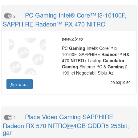
PC Gaming Intel® Core™ i3-10100F,
2
SAPPHIRE Radeon™ RX 470 NITRO
www.olx.ro
PC
Gaming
Intel® Core™ i3-
10100F, SAPPHIRE
Radeon
™
RX
470
NITRO
+ Laptop-
Calculator
-
Gaming
Sisteme PC &
Gaming
2
199 lei Negociabil Sibiu Azi
29.03|19:59
Детали...
Placa Video Gaming SAPPHIRE
2
Radeon RX 570 NITRO4GB GDDR5 256bit,
gar