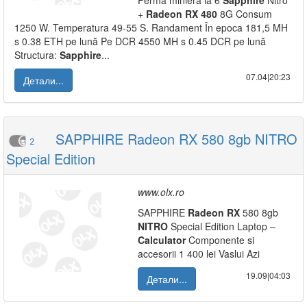
Ferma minieră la 6
Sapphire
Nitro
+
Radeon
RX
480
8G Consum
1250 W. Temperatura 49-55 S. Randament În epoca 181,5 MH
s 0.38 ETH pe lună Pe DCR 4550 MH s 0.45 DCR pe lună
Structura:
Sapphire
...
07.04|20:23
Детали...
SAPPHIRE Radeon RX 580 8gb NITRO
2
Special Edition
www.olx.ro
SAPPHIRE
Radeon
RX
580 8gb
NITRO
Special Edition Laptop –
Calculator
Componente si
accesorii 1 400 lei Vaslui Azi
19.09|04:03
Детали...