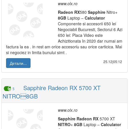
www.olx.ro
Radeon
RX
580
Sapphire
Nitro+
8GB
Laptop –
Calculator
Componente si accesorii 650 lei
Negociabil Bucuresti, Sectorul 6 Azi
650 lei: Placa Video este
Achizitionata In 2020 dar numai am
factura la ea . in rest am orice accesoriu sau orice carticica. Mai
si negociez in limita bunului simt .
25.12|05:12
Детали...
Sapphire Radeon RX 5700 XT
5
NITRO8GB
www.olx.ro
Sapphire
Radeon
RX
5700 XT
NITRO
+
8GB
Laptop –
Calculator