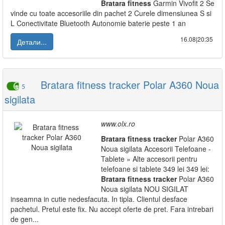
Bratara
fitness
Garmin Vivofit 2 Se
vinde cu toate accesoriile din pachet 2 Curele dimensiunea S si
L Conectivitate Bluetooth Autonomie baterie peste 1 an
16.08|20:35
Детали...
Bratara fitness tracker Polar A360 Noua
5
sigilata
www.olx.ro
Bratara
fitness
tracker
Polar A360
Noua sigilata Accesorii Telefoane -
Tablete » Alte accesorii pentru
telefoane si tablete 349 lei 349 lei:
Bratara
fitness
tracker
Polar A360
Noua sigilata NOU SIGILAT
inseamna in cutie nedesfacuta. In tipla. Clientul desface
pachetul. Pretul este fix. Nu accept oferte de pret. Fara intrebari
de gen...