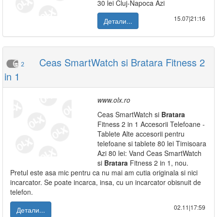
30 lei Cluj-Napoca Azi
15.07|21:16
Детали...
Ceas SmartWatch si Bratara Fitness 2
2
in 1
www.olx.ro
Ceas SmartWatch si
Bratara
Fitness 2 in 1 Accesorii Telefoane -
Tablete Alte accesorii pentru
telefoane si tablete 80 lei Timisoara
Azi 80 lei: Vand Ceas SmartWatch
si
Bratara
Fitness 2 in 1, nou.
Pretul este asa mic pentru ca nu mai am cutia originala si nici
incarcator. Se poate incarca, insa, cu un incarcator obisnuit de
telefon.
02.11|17:59
Детали...