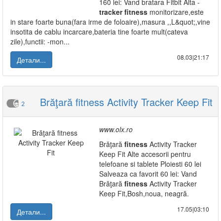
160 lei: Vand bratara Fitbit Alta -
tracker
fitness
monitorizare,este
in stare foarte buna(fara irme de foloaire),masura ,,L&quot;,vine
insotita de cablu incarcare,bateria tine foarte mult(cateva
zile),functii: -mon...
08.03|21:17
Детали...
Brăţară fitness Activity Tracker Keep Fit
2
www.olx.ro
Brăţară
fitness
Activity Tracker
Keep Fit Alte accesorii pentru
telefoane si tablete Ploiesti 60 lei
Salveaza ca favorit 60 lei: Vand
Brăţară
fitness
Activity Tracker
Keep Fit,Bosh,noua, neagră.
17.05|03:10
Детали...