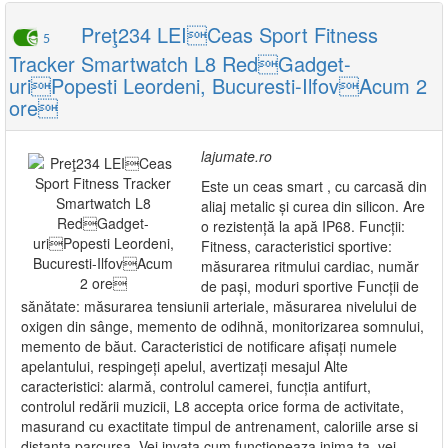
Preţ234 LEICeas Sport Fitness
5
Tracker Smartwatch L8 RedGadget-
uriPopesti Leordeni, Bucuresti-IlfovAcum 2
ore
lajumate.ro
Este un ceas smart , cu carcasă din
aliaj metalic și curea din silicon. Are
o rezistență la apă IP68. Funcții:
Fitness, caracteristici sportive:
măsurarea ritmului cardiac, număr
de pași, moduri sportive Funcții de
sănătate: măsurarea tensiunii arteriale, măsurarea nivelului de
oxigen din sânge, memento de odihnă, monitorizarea somnului,
memento de băut. Caracteristici de notificare afișați numele
apelantului, respingeți apelul, avertizați mesajul Alte
caracteristici: alarmă, controlul camerei, funcția antifurt,
controlul redării muzicii, L8 accepta orice forma de activitate,
masurand cu exactitate timpul de antrenament, caloriile arse si
distanta parcursa. Vei invata cum functioneaza inima ta, vei