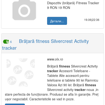
Dispozitiv (brățară) Fitness Tracker
9 RON 19 RON
19.06|22:36
Детали...
Brățară fitness Silvercrest Activity
6
tracker
www.olx.ro
Brățară
fitness
Silvercrest Activity
tracker
Accesorii Telefoane -
Tablete Alte accesorii pentru
telefoane si tablete 90 lei Ramnicu
Valcea Azi 90 lei: Brățară
fitness
Silvercrest activity
tracker
noua ,in
stare perfecta de funcționare. Produsul se afla în garanție. Preț
ușor negociabil. Caracteristicile se vad in poze.