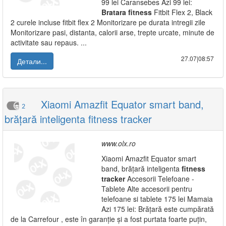
99 lei Caransebes Azi 99 lei:
Bratara
fitness
Fitbit Flex 2, Black
2 curele incluse fitbit flex 2 Monitorizare pe durata intregii zile
Monitorizare pasi, distanta, calorii arse, trepte urcate, minute de
activitate sau repaus. ...
27.07|08:57
Детали...
Xiaomi Amazfit Equator smart band,
2
brățară inteligenta fitness tracker
www.olx.ro
Xiaomi Amazfit Equator smart
band, brățară inteligenta
fitness
tracker
Accesorii Telefoane -
Tablete Alte accesorii pentru
telefoane si tablete 175 lei Mamaia
Azi 175 lei: Brățară este cumpărată
de la Carrefour , este în garanție și a fost purtata foarte puțin,