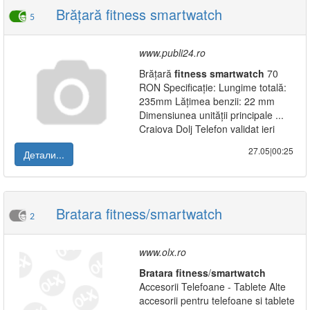
Brățară fitness smartwatch
5
www.publi24.ro
Brățară
fitness
smartwatch
70
RON Specificație: Lungime totală:
235mm Lățimea benzii: 22 mm
Dimensiunea unității principale ...
Craiova Dolj Telefon validat ieri
27.05|00:25
Детали...
Bratara fitness/smartwatch
2
www.olx.ro
Bratara
fitness
/
smartwatch
Accesorii Telefoane - Tablete Alte
accesorii pentru telefoane si tablete