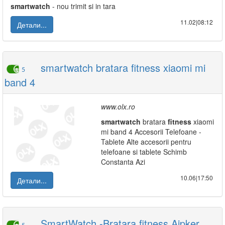
smartwatch
- nou trimit si in tara
11.02|08:12
Детали...
smartwatch bratara fitness xiaomi mi
5
band 4
www.olx.ro
smartwatch
bratara
fitness
xiaomi
mi band 4 Accesorii Telefoane -
Tablete Alte accesorii pentru
telefoane si tablete Schimb
Constanta Azi
10.06|17:50
Детали...
SmartWatch -Bratara fitness Aipker