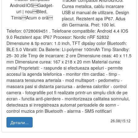
Tracker compatibil Android/iOS.
Curea metalica, cablu incarcare
USB si manual de utilizare. Design
placut. Rezistent apa IP67. Adus
din Germania. Pret: 100 lei.
Telefon: 0728069451 . Telefoane compatibile: Android 4.4 IOS
9.0 Rezistent apa: IP67 Procesor: Nordic nRF 52832
Dimensiune & tip ecran: 1.0 inch, TFT dipslay color Bluetooth:
BLE 5.0 Vibratii: Da Baterie: Li-polymer 100mAh Timp Standby:
25- 30 zile Timp de incarcare: 2 ore Dimensiune ceas: 40 x 11.5
mm Dimensiune curea: 167 x 218 x 20 mm Material curea:
metal Proprietati: - raspunde si efectueaza apeluri - permite
accesul la agenda telefonica - monitor ritm cardiac - timp -
masoara tensiunea arteriala - mod multisport - pedometru -
masoara pasi si distanta parcursa - arderea caloriilor - control
camera - fotografiile pot fi realizate printr-un simplu click de pe
ecran - functia anti-pierdere - monitorizeaza calitatea somnului,
detecteaza si inregistreaza automat perioadele de somn -
control muzica prin Bluetooth - alarma - SMS notificari
26.08|15:12
Детали...