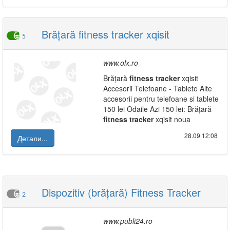
Brățară fitness tracker xqisit
5
www.olx.ro
Brățară
fitness
tracker
xqisit
Accesorii Telefoane - Tablete Alte
accesorii pentru telefoane si tablete
150 lei Odaile Azi 150 lei: Brățară
fitness
tracker
xqisit noua
28.09|12:08
Детали...
Dispozitiv (brățară) Fitness Tracker
2
www.publi24.ro