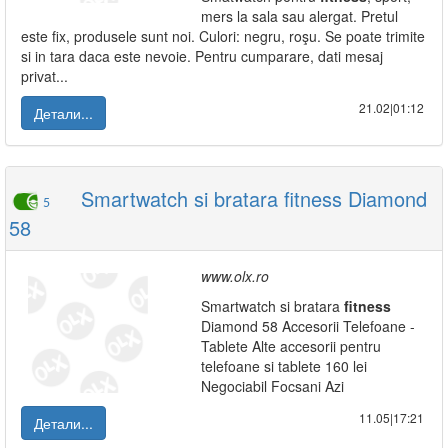
mers la sala sau alergat. Pretul
este fix, produsele sunt noi. Culori: negru, roşu. Se poate trimite
si in tara daca este nevoie. Pentru cumparare, dati mesaj
privat...
21.02|01:12
Детали...
Smartwatch si bratara fitness Diamond
5
58
www.olx.ro
Smartwatch si bratara
fitness
Diamond 58 Accesorii Telefoane -
Tablete Alte accesorii pentru
telefoane si tablete 160 lei
Negociabil Focsani Azi
11.05|17:21
Детали...