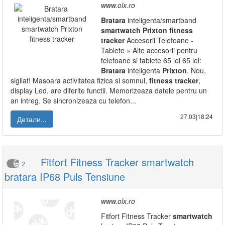
www.olx.ro
Bratara
inteligenta/smartband
smartwatch
Prixton
fitness
tracker
Accesorii Telefoane -
Tablete » Alte accesorii pentru
telefoane si tablete 65 lei 65 lei:
Bratara
inteligenta
Prixton
. Nou,
sigilat! Masoara activitatea fizica si somnul,
fitness
tracker
,
display Led, are diferite functii. Memorizeaza datele pentru un
an intreg. Se sincronizeaza cu telefon...
27.03|18:24
Детали...
Fitfort Fitness Tracker smartwatch
2
bratara IP68 Puls Tensiune
www.olx.ro
Fitfort Fitness Tracker
smartwatch