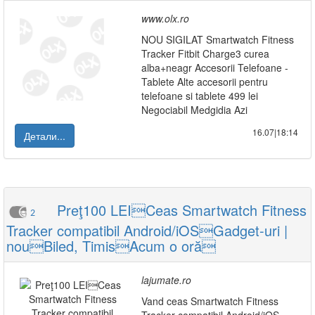
www.olx.ro
NOU SIGILAT Smartwatch Fitness
Tracker Fitbit Charge3 curea
alba+neagr Accesorii Telefoane -
Tablete Alte accesorii pentru
telefoane si tablete 499 lei
Negociabil Medgidia Azi
16.07|18:14
Детали...
Preţ100 LEICeas Smartwatch Fitness
2
Tracker compatibil Android/iOSGadget-uri |
nouBiled, TimisAcum o oră
lajumate.ro
Vand ceas Smartwatch Fitness