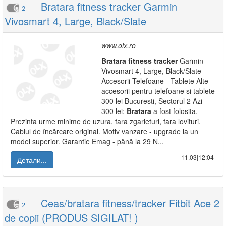
Bratara fitness tracker Garmin
2
Vivosmart 4, Large, Black/Slate
www.olx.ro
Bratara
fitness
tracker
Garmin
Vivosmart 4, Large, Black/Slate
Accesorii Telefoane - Tablete Alte
accesorii pentru telefoane si tablete
300 lei Bucuresti, Sectorul 2 Azi
300 lei:
Bratara
a fost folosita.
Prezinta urme minime de uzura, fara zgarieturi, fara lovituri.
Cablul de încărcare original. Motiv vanzare - upgrade la un
model superior. Garantie Emag - până la 29 N...
11.03|12:04
Детали...
Ceas/bratara fitness/tracker Fitbit Ace 2
2
de copii (PRODUS SIGILAT! )