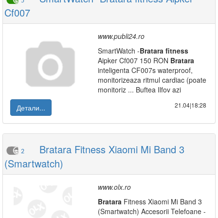
5
Cf007
www.publi24.ro
SmartWatch -
Bratara
fitness
Aipker Cf007 150 RON
Bratara
inteligenta CF007s waterproof,
monitorizeaza ritmul cardiac (poate
monitoriz ... Buftea Ilfov azi
21.04|18:28
Детали...
Bratara Fitness Xiaomi Mi Band 3
2
(Smartwatch)
www.olx.ro
Bratara
Fitness Xiaomi Mi Band 3
(Smartwatch) Accesorii Telefoane -