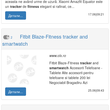
aceasta ne având urme de uzură. Xiaomi Amazfit Equator este
un
tracker
de
fitness
elegant si rafinat, ce...
17.06|09:21
Детали...
Fitbit Blaze-Fitness tracker and
2
smartwatch
www.olx.ro
Fitbit Blaze-Fitness
tracker
and
smartwatch
Accesorii Telefoane -
Tablete Alte accesorii pentru
telefoane si tablete 200 lei
Negociabil Bragadiru Azi
25.06|09:43
Детали...