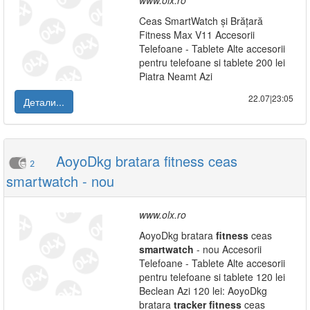
www.olx.ro
Ceas SmartWatch și Brățară
Fitness Max V11 Accesorii
Telefoane - Tablete Alte accesorii
pentru telefoane si tablete 200 lei
Piatra Neamt Azi
22.07|23:05
Детали...
AoyoDkg bratara fitness ceas
2
smartwatch - nou
www.olx.ro
AoyoDkg bratara
fitness
ceas
smartwatch
- nou Accesorii
Telefoane - Tablete Alte accesorii
pentru telefoane si tablete 120 lei
Beclean Azi 120 lei: AoyoDkg
bratara
tracker
fitness
ceas