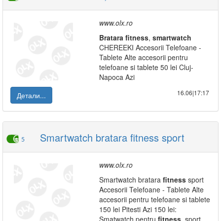
www.olx.ro
Bratara
fitness
,
smartwatch
CHEREEKI Accesorii Telefoane -
Tablete Alte accesorii pentru
telefoane si tablete 50 lei Cluj-
Napoca Azi
16.06|17:17
Детали...
Smartwatch bratara fitness sport
5
www.olx.ro
Smartwatch bratara
fitness
sport
Accesorii Telefoane - Tablete Alte
accesorii pentru telefoane si tablete
150 lei Pitesti Azi 150 lei:
Smatwatch pentru
fitness
, sport,