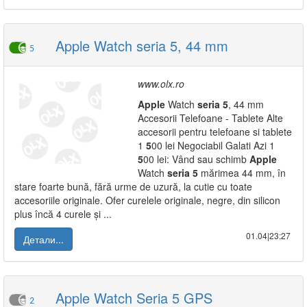
Apple Watch seria 5, 44 mm
5
www.olx.ro
Apple
Watch
seria
5
, 44 mm
Accesorii Telefoane - Tablete Alte
accesorii pentru telefoane si tablete
1
5
00 lei Negociabil Galati Azi 1
5
00 lei: Vând sau schimb
Apple
Watch
seria
5
mărimea 44 mm, în
stare foarte bună, fără urme de uzură, la cutie cu toate
accesoriile originale. Ofer curelele originale, negre, din silicon
plus încă 4 curele și ...
01.04|23:27
Детали...
Apple Watch Seria 5 GPS
2