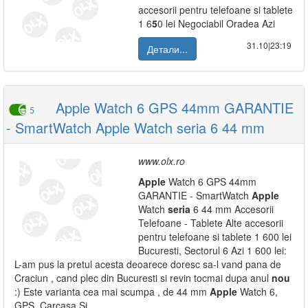
accesorii pentru telefoane si tablete
1 6
5
0 lei Negociabil Oradea Azi
31.10|23:19
Детали...
Apple Watch 6 GPS 44mm GARANTIE
5
- SmartWatch Apple Watch seria 6 44 mm
www.olx.ro
Apple
Watch 6 GPS 44mm
GARANTIE - SmartWatch
Apple
Watch
seria
6 44 mm Accesorii
Telefoane - Tablete Alte accesorii
pentru telefoane si tablete 1 600 lei
Bucuresti, Sectorul 6 Azi 1 600 lei:
L-am pus la pretul acesta deoarece doresc sa-l vand pana de
Craciun , cand plec din Bucuresti si revin tocmai dupa anul
nou
:) Este varianta cea mai scumpa , de 44 mm
Apple
Watch 6,
GPS, Carcasa Si...