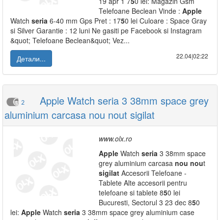
19 apr 1 7
5
0 lei: Magazin Gsm
Telefoane Beclean Vinde :
Apple
Watch
seria
6-40 mm Gps Pret : 17
5
0 lei Culoare : Space Gray
si Silver Garantie : 12 luni Ne gasiti pe Facebook si Instagram
&quot; Telefoane Beclean&quot; Vez...
22.04|02:22
Детали...
Apple Watch seria 3 38mm space grey
2
aluminium carcasa nou nout sigilat
www.olx.ro
Apple
Watch
seria
3 38mm space
grey aluminium carcasa
nou
nou
t
sigilat
Accesorii Telefoane -
Tablete Alte accesorii pentru
telefoane si tablete 8
5
0 lei
Bucuresti, Sectorul 3 23 dec 8
5
0
lei:
Apple
Watch
seria
3 38mm space grey aluminium case