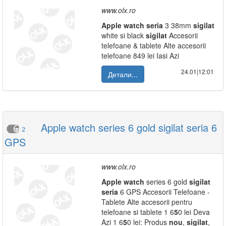
www.olx.ro
Apple
watch
seria
3 38mm
sigilat
white si black
sigilat
Accesorii
telefoane & tablete Alte accesorii
telefoane 849 lei Iasi Azi
24.01|12:01
Детали...
Apple watch series 6 gold sigilat seria 6
2
GPS
www.olx.ro
Apple
watch
series 6 gold
sigilat
seria
6 GPS Accesorii Telefoane -
Tablete Alte accesorii pentru
telefoane si tablete 1 6
5
0 lei Deva
Azi 1 6
5
0 lei: Produs
nou
,
sigilat
,