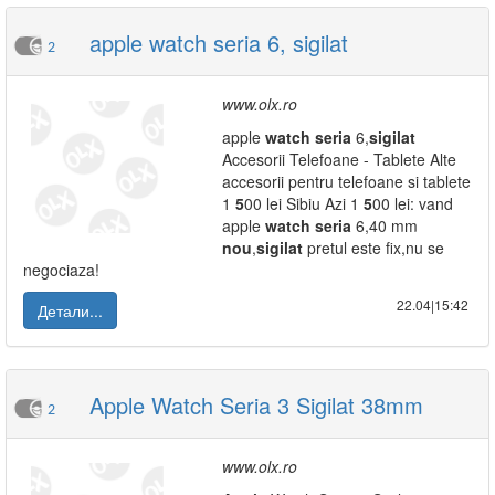
apple watch seria 6, sigilat
2
www.olx.ro
apple
watch
seria
6,
sigilat
Accesorii Telefoane - Tablete Alte
accesorii pentru telefoane si tablete
1
5
00 lei Sibiu Azi 1
5
00 lei: vand
apple
watch
seria
6,40 mm
nou
,
sigilat
pretul este fix,nu se
negociaza!
22.04|15:42
Детали...
Apple Watch Seria 3 Sigilat 38mm
2
www.olx.ro