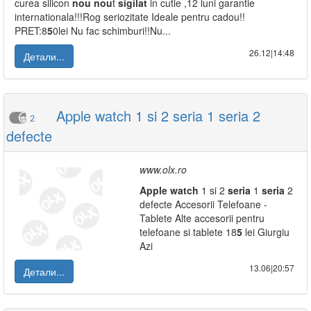
curea silicon
nou
nou
t
sigilat
in cutie ,12 luni garantie
internationala!!!Rog seriozitate Ideale pentru cadou!!
PRET:8
5
0lei Nu fac schimburi!!Nu...
26.12|14:48
Детали...
Apple watch 1 si 2 seria 1 seria 2
2
defecte
www.olx.ro
Apple
watch
1 si 2
seria
1
seria
2
defecte Accesorii Telefoane -
Tablete Alte accesorii pentru
telefoane si tablete 18
5
lei Giurgiu
Azi
13.06|20:57
Детали...