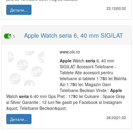
23.12|00:32
Детали...
Apple Watch seria 6, 40 mm SIGILAT
5
www.olx.ro
Apple
Watch
seria
6, 40 mm
SIGILAT Accesorii Telefoane -
Tablete Alte accesorii pentru
telefoane si tablete 1 7
5
0 lei Bistrita
Azi 1 7
5
0 lei: Magazin Gsm
Telefoane Beclean Vinde :
Apple
Watch
seria
6-40 mm Gps Pret : 17
5
0 lei Culoare : Space Gray
si Silver Garantie : 12 luni Ne gasiti pe Facebook si Instagram
&quot; Telefoane Beclean&quot;
26.03|21:32
Детали...