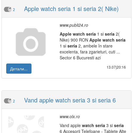
Apple watch seria 1 si seria 2( Nike)
2
www.publi24.ro
Apple
watch
seria
1 si
seria
2(
Nike) 900 RON
Apple
watch
seria
1 si
seria
2, ambele în stare
excelenta, fara zgarieturi, cuti ...
Sector 6 Bucuresti azi
13.07|20:16
Детали...
Vand apple watch seria 3 si seria 6
2
www.olx.ro
Vand apple
watch
seria
3 si
seria
6 Accesorii Telefoane - Tablete Alte