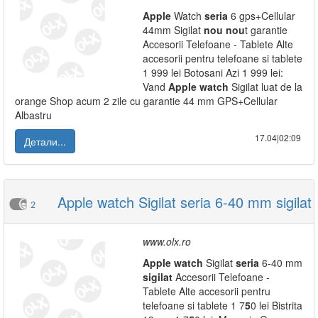
Apple
Watch
seria
6 gps+Cellular
44mm Sigilat
nou
nou
t garantie
Accesorii Telefoane - Tablete Alte
accesorii pentru telefoane si tablete
1 999 lei Botosani Azi 1 999 lei:
Vand
Apple
watch
Sigilat luat de la
orange Shop acum 2 zile cu garantie 44 mm GPS+Cellular
Albastru
17.04|02:09
Детали...
Apple watch Sigilat seria 6-40 mm sigilat
2
www.olx.ro
Apple
watch
Sigilat
seria
6-40 mm
sigilat
Accesorii Telefoane -
Tablete Alte accesorii pentru
telefoane si tablete 1 7
5
0 lei Bistrita