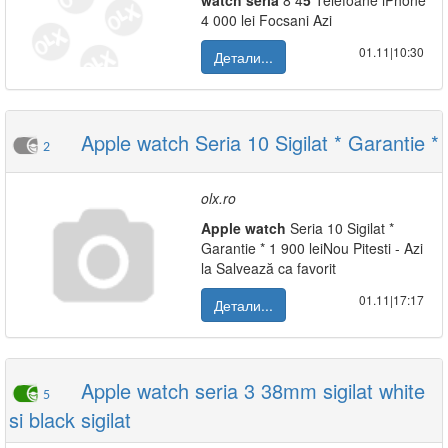
watch
seria
8 4
5
Telefoane iPhone
4 000 lei Focsani Azi
01.11|10:30
Детали...
Apple watch Seria 10 Sigilat * Garantie *
2
olx.ro
Apple
watch
Seria 10 Sigilat *
Garantie * 1 900 leiNou Pitesti - Azi
la Salvează ca favorit
01.11|17:17
Детали...
Apple watch seria 3 38mm sigilat white
5
si black sigilat