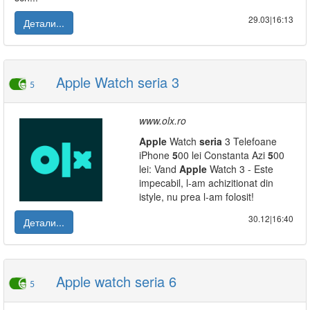
29.03|16:13
Детали...
Apple Watch seria 3
5
www.olx.ro
Apple
Watch
seria
3 Telefoane
iPhone
5
00 lei Constanta Azi
5
00
lei: Vand
Apple
Watch 3 - Este
impecabil, l-am achizitionat din
istyle, nu prea l-am folosit!
30.12|16:40
Детали...
Apple watch seria 6
5