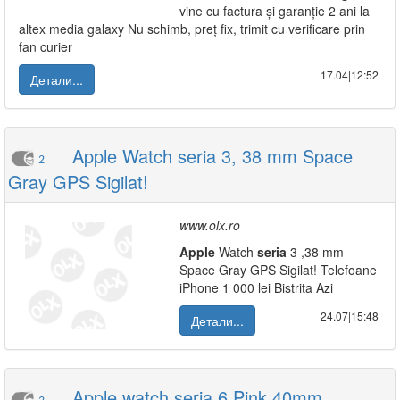
vine cu factura și garanție 2 ani la
altex media galaxy Nu schimb, preț fix, trimit cu verificare prin
fan curier
17.04|12:52
Детали...
Apple Watch seria 3, 38 mm Space
2
Gray GPS Sigilat!
www.olx.ro
Apple
Watch
seria
3 ,38 mm
Space Gray GPS Sigilat! Telefoane
iPhone 1 000 lei Bistrita Azi
24.07|15:48
Детали...
Apple watch seria 6 Pink 40mm