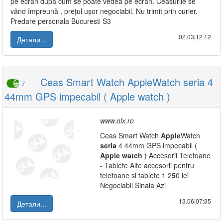
pe ecran după cum se poate vedea pe ecran. Ceasurile se
vând împreună , prețul ușor negociabil. Nu trimit prin curier.
Predare personala Bucuresti S3
02.03|12:12
Детали...
Ceas Smart Watch AppleWatch seria 4
7
44mm GPS impecabil ( Apple watch )
www.olx.ro
Ceas Smart Watch
Apple
Watch
seria
4 44mm GPS impecabil (
Apple
watch
) Accesorii Telefoane
- Tablete Alte accesorii pentru
telefoane si tablete 1 2
5
0 lei
Negociabil Sinaia Azi
13.06|07:35
Детали...