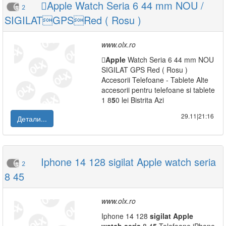
Apple Watch Seria 6 44 mm NOU /
2
SIGILATGPSRed ( Rosu )
www.olx.ro

Apple
Watch Seria 6 44 mm NOU
SIGILAT GPS Red ( Rosu )
Accesorii Telefoane - Tablete Alte
accesorii pentru telefoane si tablete
1 8
5
0 lei Bistrita Azi
29.11|21:16
Детали...
Iphone 14 128 sigilat Apple watch seria
2
8 45
www.olx.ro
Iphone 14 128
sigilat
Apple