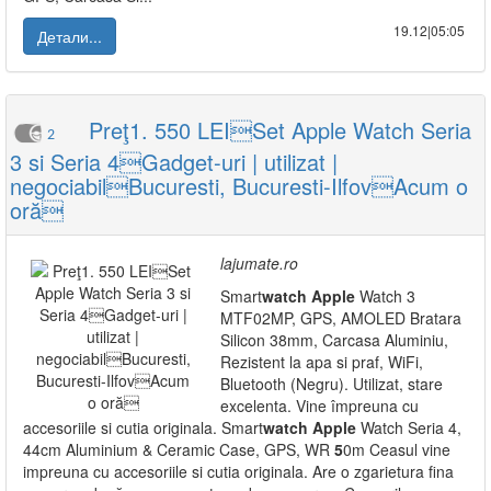
19.12|05:05
Детали...
Preţ1. 550 LEISet Apple Watch Seria
2
3 si Seria 4Gadget-uri | utilizat |
negociabilBucuresti, Bucuresti-IlfovAcum o
oră
lajumate.ro
Smart
watch
Apple
Watch 3
MTF02MP, GPS, AMOLED Bratara
Silicon 38mm, Carcasa Aluminiu,
Rezistent la apa si praf, WiFi,
Bluetooth (Negru). Utilizat, stare
excelenta. Vine împreuna cu
accesoriile si cutia originala. Smart
watch
Apple
Watch Seria 4,
44cm Aluminium & Ceramic Case, GPS, WR
5
0m Ceasul vine
impreuna cu accesoriile si cutia originala. Are o zgarietura fina