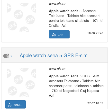
www.olx.ro
Apple
watch
seria
6 Accesorii
Telefoane - Tablete Alte accesorii
pentru telefoane si tablete 1 971 lei
Cristian Azi
18.06|21:26
Детали...
Apple watch seria 5 GPS E-sim
2
www.olx.ro
Apple
watch
seria
5
GPS E-sim
Accesorii Telefoane - Tablete Alte
accesorii pentru telefoane si tablete
1 7
5
0 lei Negociabil Cluj-Napoca
Azi
27.07|10:57
Детали...