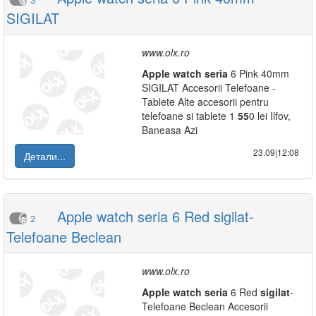
3
SIGILAT
www.olx.ro
Apple
watch
seria
6 Pink 40mm
SIGILAT Accesorii Telefoane -
Tablete Alte accesorii pentru
telefoane si tablete 1
5
5
0 lei Ilfov,
Baneasa Azi
23.09|12:08
Детали...
Apple watch seria 6 Red sigilat-
2
Telefoane Beclean
www.olx.ro
Apple
watch
seria
6 Red
sigilat
-
Telefoane Beclean Accesorii