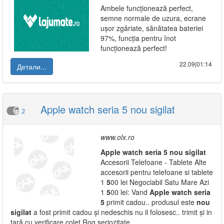
Ambele funcționează perfect,
semne normale de uzura, ecrane
ușor zgâriate, sănătatea bateriei
97%, funcția pentru înot
funcționează perfect!
22.09|01:14
Детали...
Apple watch seria 5 nou sigilat
2
www.olx.ro
Apple
watch
seria
5
nou
sigilat
Accesorii Telefoane - Tablete Alte
accesorii pentru telefoane si tablete
1
5
00 lei Negociabil Satu Mare Azi
1
5
00 lei: Vand
Apple
watch
seria
5
primit cadou.. produsul este
nou
sigilat
a fost primit cadou și nedeschis nu il folosesc.. trimit și in
țară cu verificare colet Rog seriozitate.