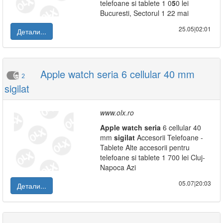
telefoane si tablete 1 0
5
0 lei
Bucuresti, Sectorul 1 22 mai
25.05|02:01
Детали...
Apple watch seria 6 cellular 40 mm
2
sigilat
www.olx.ro
Apple
watch
seria
6 cellular 40
mm
sigilat
Accesorii Telefoane -
Tablete Alte accesorii pentru
telefoane si tablete 1 700 lei Cluj-
Napoca Azi
05.07|20:03
Детали...