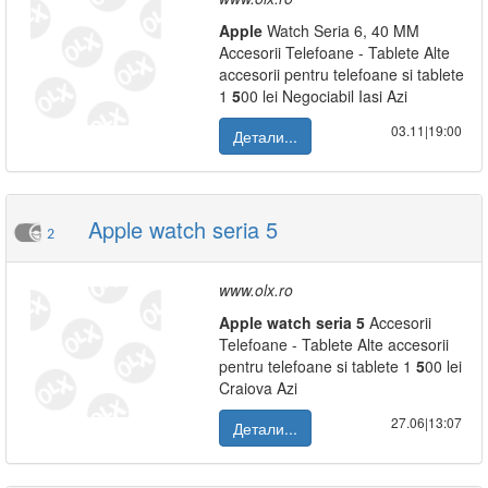
Apple
Watch Seria 6, 40 MM
Accesorii Telefoane - Tablete Alte
accesorii pentru telefoane si tablete
1
5
00 lei Negociabil Iasi Azi
03.11|19:00
Детали...
Apple watch seria 5
2
www.olx.ro
Apple
watch
seria
5
Accesorii
Telefoane - Tablete Alte accesorii
pentru telefoane si tablete 1
5
00 lei
Craiova Azi
27.06|13:07
Детали...