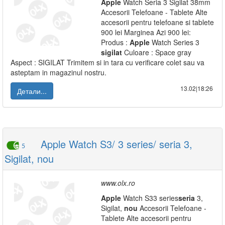
Apple
Watch Seria 3 Sigilat 38mm
Accesorii Telefoane - Tablete Alte
accesorii pentru telefoane si tablete
900 lei Marginea Azi 900 lei:
Produs :
Apple
Watch Series 3
sigilat
Culoare : Space gray
Aspect : SIGILAT Trimitem si in tara cu verificare colet sau va
asteptam in magazinul nostru.
13.02|18:26
Детали...
Apple Watch S3/ 3 series/ seria 3,
5
Sigilat, nou
www.olx.ro
Apple
Watch S33 series
seria
3,
Sigilat,
nou
Accesorii Telefoane -
Tablete Alte accesorii pentru