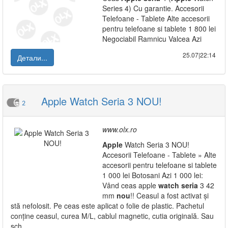
Series 4) Cu garantie. Accesorii
Telefoane - Tablete Alte accesorii
pentru telefoane si tablete 1 800 lei
Negociabil Ramnicu Valcea Azi
25.07|22:14
Детали...
Apple Watch Seria 3 NOU!
2
www.olx.ro
Apple
Watch Seria 3 NOU!
Accesorii Telefoane - Tablete » Alte
accesorii pentru telefoane si tablete
1 000 lei Botosani Azi 1 000 lei:
Vând ceas apple
watch
seria
3 42
mm
nou
!! Ceasul a fost activat și
stă nefolosit. Pe ceas este aplicat o folie de plastic. Pachetul
conține ceasul, curea M/L, cablul magnetic, cutia originală. Sau
sch...