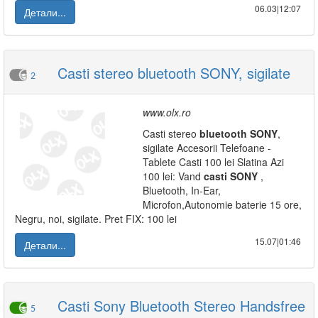
06.03|12:07
Детали...
Casti stereo bluetooth SONY, sigilate
2
www.olx.ro
Casti stereo
bluetooth
SONY
,
sigilate Accesorii Telefoane -
Tablete Casti 100 lei Slatina Azi
100 lei: Vand
casti
SONY
,
Bluetooth, In-Ear,
Microfon,Autonomie baterie 15 ore,
Negru, noi, sigilate. Pret FIX: 100 lei
15.07|01:46
Детали...
Casti Sony Bluetooth Stereo Handsfree
5