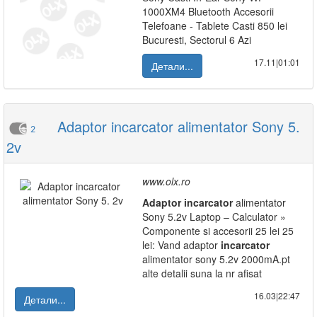
1000XM4 Bluetooth Accesorii
Telefoane - Tablete Casti 850 lei
Bucuresti, Sectorul 6 Azi
17.11|01:01
Детали...
Adaptor incarcator alimentator Sony 5.
2
2v
www.olx.ro
Adaptor
incarcator
alimentator
Sony 5.2v Laptop – Calculator »
Componente si accesorii 25 lei 25
lei: Vand adaptor
incarcator
alimentator sony 5.2v 2000mA.pt
alte detalii suna la nr afisat
16.03|22:47
Детали...