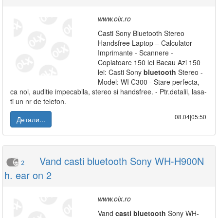
www.olx.ro
Casti Sony Bluetooth Stereo
Handsfree Laptop – Calculator
Imprimante - Scannere -
Copiatoare 150 lei Bacau Azi 150
lei: Casti Sony
bluetooth
Stereo -
Model: WI C300 - Stare perfecta,
ca noi, auditie impecabila, stereo si handsfree. - Ptr.detalii, lasa-
ti un nr de telefon.
08.04|05:50
Детали...
Vand casti bluetooth Sony WH-H900N
2
h. ear on 2
www.olx.ro
Vand
casti
bluetooth
Sony WH-