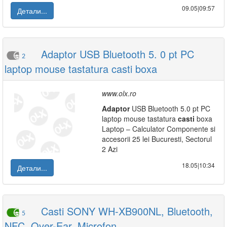
09.05|09:57
Детали...
Adaptor USB Bluetooth 5. 0 pt PC
2
laptop mouse tastatura casti boxa
www.olx.ro
Adaptor
USB Bluetooth 5.0 pt PC
laptop mouse tastatura
casti
boxa
Laptop – Calculator Componente si
accesorii 25 lei Bucuresti, Sectorul
2 Azi
18.05|10:34
Детали...
Casti SONY WH-XB900NL, Bluetooth,
5
NFC, Over-Ear, Microfon