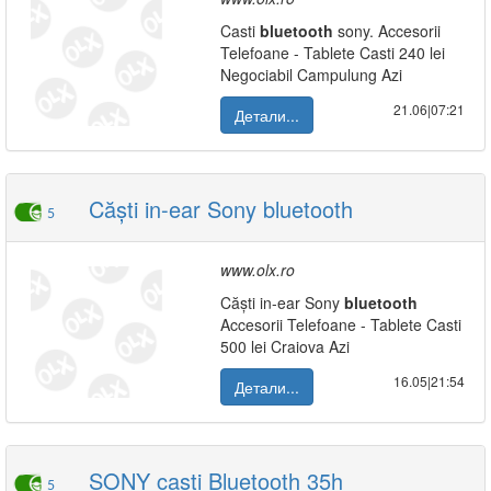
Casti
bluetooth
sony. Accesorii
Telefoane - Tablete Casti 240 lei
Negociabil Campulung Azi
21.06|07:21
Детали...
Căști in-ear Sony bluetooth
5
www.olx.ro
Căști in-ear Sony
bluetooth
Accesorii Telefoane - Tablete Casti
500 lei Craiova Azi
16.05|21:54
Детали...
SONY casti Bluetooth 35h
5