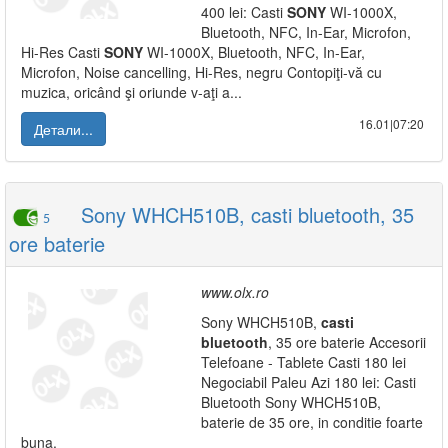
400 lei: Casti
SONY
WI-1000X,
Bluetooth, NFC, In-Ear, Microfon,
Hi-Res Casti
SONY
WI-1000X, Bluetooth, NFC, In-Ear,
Microfon, Noise cancelling, Hi-Res, negru Contopiţi-vă cu
muzica, oricând şi oriunde v-aţi a...
16.01|07:20
Детали...
Sony WHCH510B, casti bluetooth, 35
5
ore baterie
www.olx.ro
Sony WHCH510B,
casti
bluetooth
, 35 ore baterie Accesorii
Telefoane - Tablete Casti 180 lei
Negociabil Paleu Azi 180 lei: Casti
Bluetooth Sony WHCH510B,
baterie de 35 ore, in conditie foarte
buna.