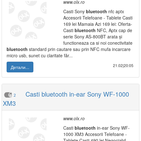
www.olx.ro
Casti Sony
bluetooth
nfc aptx
Accesorii Telefoane - Tablete Casti
169 lei Mamaia Azi 169 lei: Oferta-
Casti
bluetooth
NFC, Aptx cap de
serie Sony AS-800BT arata și
functioneaza ca si noi conectivitate
bluetooth
standard prin cautare sau prin NFC mufa incarcare
micro usb, sunet cu claritate făr...
21.02|20:05
Детали...
Casti bluetooth in-ear Sony WF-1000
2
XM3
www.olx.ro
Casti
bluetooth
in-ear Sony WF-
1000 XM3 Accesorii Telefoane -
Tablete Casti 490 lei Negociabil