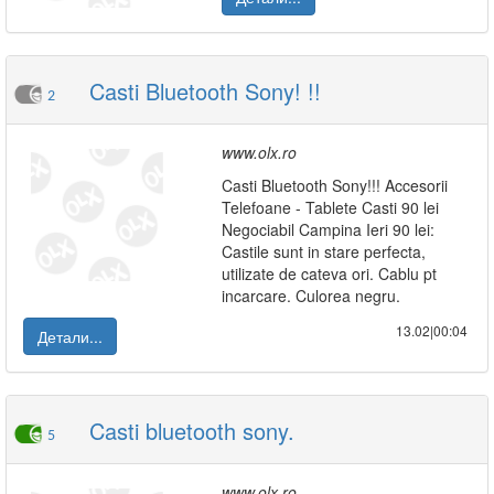
Casti Bluetooth Sony! !!
2
www.olx.ro
Casti Bluetooth Sony!!! Accesorii
Telefoane - Tablete Casti 90 lei
Negociabil Campina Ieri 90 lei:
Castile sunt in stare perfecta,
utilizate de cateva ori. Cablu pt
incarcare. Culorea negru.
13.02|00:04
Детали...
Casti bluetooth sony.
5
www.olx.ro