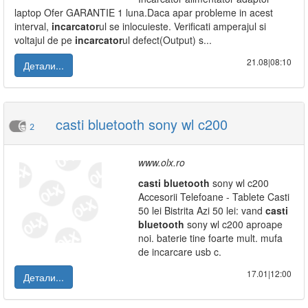
laptop Ofer GARANTIE 1 luna.Daca apar probleme in acest
interval,
incarcator
ul se inlocuieste. Verificati amperajul si
voltajul de pe
incarcator
ul defect(Output) s...
21.08|08:10
Детали...
casti bluetooth sony wl c200
2
www.olx.ro
casti
bluetooth
sony wl c200
Accesorii Telefoane - Tablete Casti
50 lei Bistrita Azi 50 lei: vand
casti
bluetooth
sony wl c200 aproape
noi. baterie tine foarte mult. mufa
de incarcare usb c.
17.01|12:00
Детали...