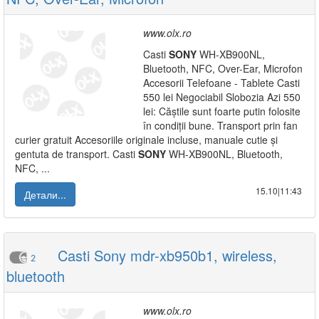
www.olx.ro
Casti
SONY
WH-XB900NL,
Bluetooth, NFC, Over-Ear, Microfon
Accesorii Telefoane - Tablete Casti
550 lei Negociabil Slobozia Azi 550
lei: Căștile sunt foarte putin folosite
în condiții bune. Transport prin fan
curier gratuit Accesoriile originale incluse, manuale cutie și
gentuta de transport. Casti
SONY
WH-XB900NL, Bluetooth,
NFC, ...
15.10|11:43
Детали...
Casti Sony mdr-xb950b1, wireless,
2
bluetooth
www.olx.ro