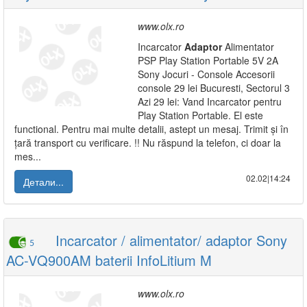
www.olx.ro
Incarcator
Adaptor
Alimentator
PSP Play Station Portable 5V 2A
Sony Jocuri - Console Accesorii
console 29 lei Bucuresti, Sectorul 3
Azi 29 lei: Vand Incarcator pentru
Play Station Portable. El este
functional. Pentru mai multe detalii, astept un mesaj. Trimit și în
țară transport cu verificare. !! Nu răspund la telefon, ci doar la
mes...
02.02|14:24
Детали...
Incarcator / alimentator/ adaptor Sony
5
AC-VQ900AM baterii InfoLitium M
www.olx.ro