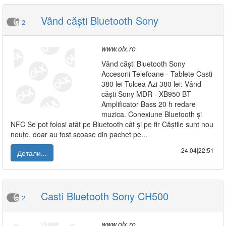
Vând căști Bluetooth Sony
2
www.olx.ro
Vând căști Bluetooth Sony
Accesorii Telefoane - Tablete Casti
380 lei Tulcea Azi 380 lei: Vând
căști Sony MDR - XB950 BT
Amplificator Bass 20 h redare
muzica. Conexiune Bluetooth și
NFC Se pot folosi atât pe Bluetooth cât și pe fir Căștile sunt nou
nouțe, doar au fost scoase din pachet pe...
24.04|22:51
Детали...
Casti Bluetooth Sony CH500
2
www.olx.ro