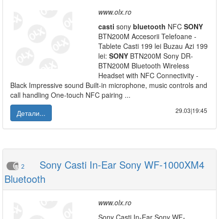
www.olx.ro
casti
sony
bluetooth
NFC
SONY
BTN200M Accesorii Telefoane -
Tablete Casti 199 lei Buzau Azi 199
lei:
SONY
BTN200M Sony DR-
BTN200M Bluetooth Wireless
Headset with NFC Connectivity -
Black Impressive sound Built-in microphone, music controls and
call handling One-touch NFC pairing ...
29.03|19:45
Детали...
Sony Casti In-Ear Sony WF-1000XM4
2
Bluetooth
www.olx.ro
Sony Casti In-Ear Sony WF-