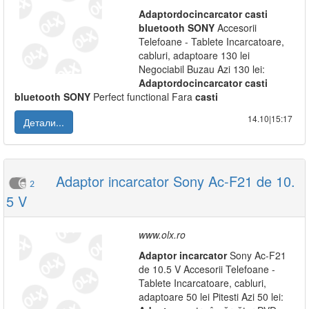
Adaptor
doc
incarcator
casti
bluetooth
SONY
Accesorii
Telefoane - Tablete Incarcatoare,
cabluri, adaptoare 130 lei
Negociabil Buzau Azi 130 lei:
Adaptor
doc
incarcator
casti
bluetooth
SONY
Perfect functional Fara
casti
14.10|15:17
Детали...
Adaptor incarcator Sony Ac-F21 de 10.
2
5 V
www.olx.ro
Adaptor
incarcator
Sony Ac-F21
de 10.5 V Accesorii Telefoane -
Tablete Incarcatoare, cabluri,
adaptoare 50 lei Pitesti Azi 50 lei: