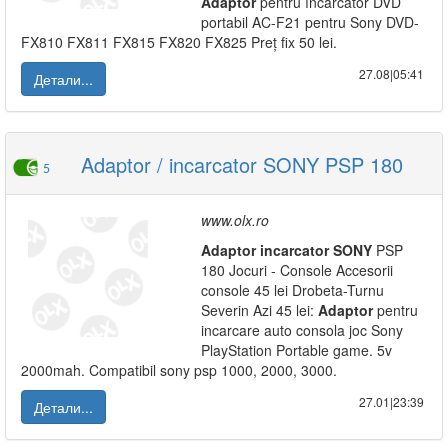
Adaptor
pentru încărcător DVD
portabil AC-F21 pentru Sony DVD-
FX810 FX811 FX815 FX820 FX825 Preț fix 50 lei.
27.08|05:41
Детали...
Adaptor / incarcator SONY PSP 180
5
www.olx.ro
Adaptor
incarcator
SONY
PSP
180 Jocuri - Console Accesorii
console 45 lei Drobeta-Turnu
Severin Azi 45 lei:
Adaptor
pentru
incarcare auto consola joc Sony
PlayStation Portable game. 5v
2000mah. Compatibil sony psp 1000, 2000, 3000.
27.01|23:39
Детали...