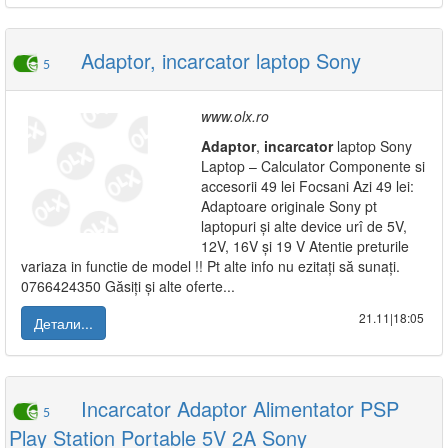
Adaptor, incarcator laptop Sony
5
www.olx.ro
Adaptor
,
incarcator
laptop Sony
Laptop – Calculator Componente si
accesorii 49 lei Focsani Azi 49 lei:
Adaptoare originale Sony pt
laptopuri și alte device urî de 5V,
12V, 16V și 19 V Atentie preturile
variaza in functie de model !! Pt alte info nu ezitați să sunați.
0766424350 Găsiți și alte oferte...
21.11|18:05
Детали...
Incarcator Adaptor Alimentator PSP
5
Play Station Portable 5V 2A Sony