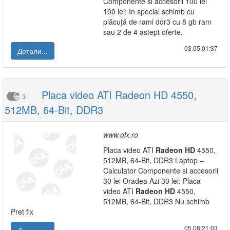
Componente si accesorii 100 lei
100 lei: In special schimb cu
plăcuță de rami ddr3 cu 8 gb ram
sau 2 de 4 astept oferte.
03.05|01:37
Детали...
Placa video ATI Radeon HD 4550,
3
512MB, 64-Bit, DDR3
www.olx.ro
Placa video ATI
Radeon
HD
4550,
512MB, 64-Bit, DDR3 Laptop –
Calculator Componente si accesorii
30 lei Oradea Azi 30 lei: Placa
video ATI
Radeon
HD
4550,
512MB, 64-Bit, DDR3 Nu schimb
Pret fix
05.08|21:03