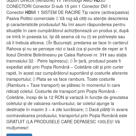
Suport DirectX (versiune)
11
Tehnologii AMD
HD
3D
CONECTORI Conector D-sub 15 pini 1 Conector DVI 1
Conector
HD
MI 1 SISTEM DE RACIRE Tip racire (activa/pasiva)
Pasiva Politici comerciale  Vă rog să citiți cu atenție descrierea
și caracteristicile produsului! Nu îmi asum răspunderea pentru
situațiile în care cumpărătorul achiziționează un produs și, după
ce intră în posesia lui, își dă seama că nu (i) se potrivește sau
că îi trebuia altceva. În București, predarea se face în cartierul
Rahova și nu se percepe nici o taxă (ca și puncte de reper ar fi
liceul Dimitrie Bolintineanu pe Calea Rahovei nr. 3
11
sau stația
tramvaiului 32 - Petre Ispirescu);  În țară, produsul poate fi
expediat atât prin Poșta Română – Coletărie cât și prin curier
rapid, în acest caz cumpărătorul suportând și costurile aferente
transportului;  Plata se va face ramburs. Toate costurile
(Ramburs + Taxe transport) se plătesc în momentul în care
ridicați coletul. Costurile de transport prin Poșta Română -
Coletărie, încep de la 12 RON și variază în funcție de greutatea
coletului și de valoarea rambursului, iar coletul ajunge la
destinație în maxim 3 – 4 zile lucrătoare;  Dacă plătiți în avans
contravaloarea produsului, transportul prin Poșta Română este
GRATUIT (LA PRODUSELE CARE DEPASESC 100LEI)! Vă
mulțumesc!