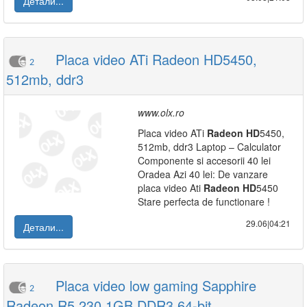
Детали...
Placa video ATi Radeon HD5450,
2
512mb, ddr3
www.olx.ro
Placa video ATi
Radeon
HD
5450,
512mb, ddr3 Laptop – Calculator
Componente si accesorii 40 lei
Oradea Azi 40 lei: De vanzare
placa video Ati
Radeon
HD
5450
Stare perfecta de functionare !
29.06|04:21
Детали...
Placa video low gaming Sapphire
2
Radeon R5 230 1GB DDR3 64-bit