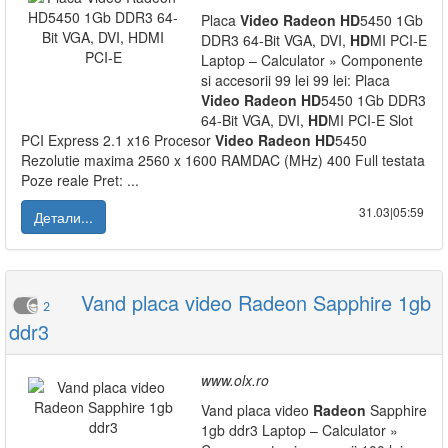
Placa
Video
Radeon
HD
5450 1Gb
DDR3 64-Bit VGA, DVI,
HD
MI PCI-E
Laptop – Calculator » Componente
si accesorii 99 lei 99 lei: Placa
Video
Radeon
HD
5450 1Gb DDR3
64-Bit VGA, DVI,
HD
MI PCI-E Slot
PCI Express 2.1 x16 Procesor
Video
Radeon
HD
5450
Rezolutie maxima 2560 x 1600 RAMDAC (MHz) 400 Full testata
Poze reale Pret: ...
31.03|05:59
Детали...
Vand placa video Radeon Sapphire 1gb
2
ddr3
www.olx.ro
Vand placa video
Radeon
Sapphire
1gb ddr3 Laptop – Calculator »