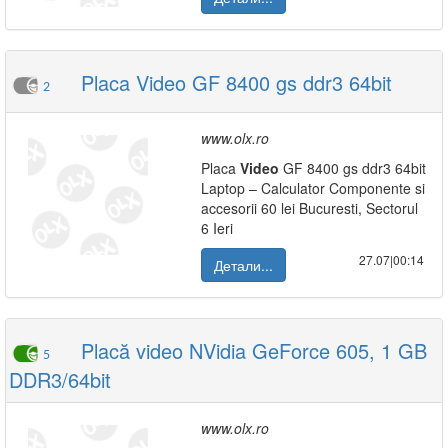
Placa Video GF 8400 gs ddr3 64bit
2
www.olx.ro
Placa
Video
GF 8400 gs ddr3 64bit
Laptop – Calculator Componente si
accesorii 60 lei Bucuresti, Sectorul
6 Ieri
27.07|00:14
Детали...
Placă video NVidia GeForce 605, 1 GB
5
DDR3/64bit
www.olx.ro