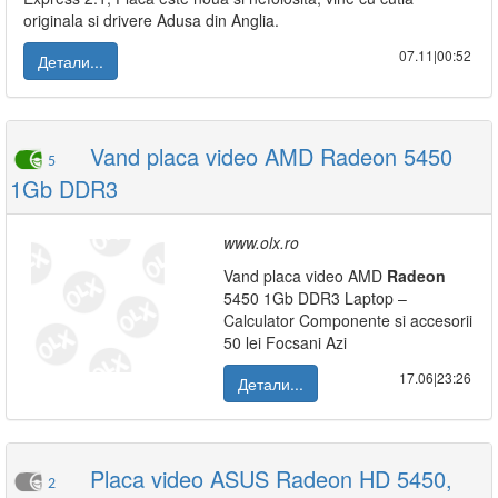
originala si drivere Adusa din Anglia.
07.11|00:52
Детали...
Vand placa video AMD Radeon 5450
5
1Gb DDR3
www.olx.ro
Vand placa video AMD
Radeon
5450 1Gb DDR3 Laptop –
Calculator Componente si accesorii
50 lei Focsani Azi
17.06|23:26
Детали...
Placa video ASUS Radeon HD 5450,
2