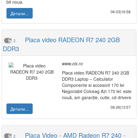
bit noua.
06.03|16:58
Детали...
Placa video RADEON R7 240 2GB
2
DDR3
www.olx.ro
Placa video RADEON R7 240 2GB
DDR3 Laptop – Calculator
Componente si accesorii 170 lei
Negociabil Colceag Azi 170 lei: este
nouă, am garanție, cutie, cd drivere
06.06|13:57
Детали...
Placa Video - AMD Radeon R7 240 -
2