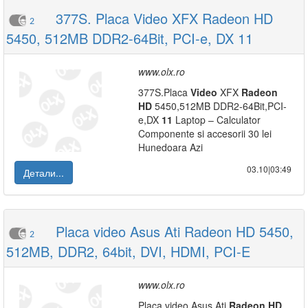
377S. Placa Video XFX Radeon HD
2
5450, 512MB DDR2-64Bit, PCI-e, DX 11
www.olx.ro
377S.Placa
Video
XFX
Radeon
HD
5450,512MB DDR2-64Bit,PCI-
e,DX
11
Laptop – Calculator
Componente si accesorii 30 lei
Hunedoara Azi
03.10|03:49
Детали...
Placa video Asus Ati Radeon HD 5450,
2
512MB, DDR2, 64bit, DVI, HDMI, PCI-E
www.olx.ro
Placa video Asus Ati
Radeon
HD