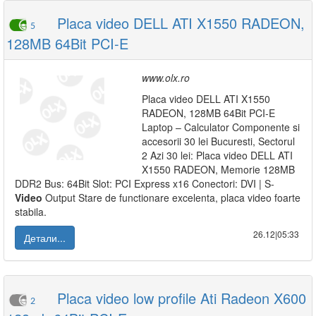
Placa video DELL ATI X1550 RADEON,
5
128MB 64Bit PCI-E
www.olx.ro
Placa video DELL ATI X1550
RADEON, 128MB 64Bit PCI-E
Laptop – Calculator Componente si
accesorii 30 lei Bucuresti, Sectorul
2 Azi 30 lei: Placa video DELL ATI
X1550 RADEON, Memorie 128MB
DDR2 Bus: 64Bit Slot: PCI Express x16 Conectori: DVI | S-
Video
Output Stare de functionare excelenta, placa video foarte
stabila.
26.12|05:33
Детали...
Placa video low profile Ati Radeon X600
2