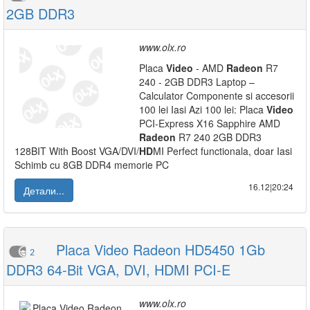
2GB DDR3
www.olx.ro
Placa
Video
- AMD
Radeon
R7
240 - 2GB DDR3 Laptop –
Calculator Componente si accesorii
100 lei Iasi Azi 100 lei: Placa
Video
PCI-Express X16 Sapphire AMD
Radeon
R7 240 2GB DDR3
128BIT With Boost VGA/DVI/
HD
MI Perfect functionala, doar Iasi
Schimb cu 8GB DDR4 memorie PC
16.12|20:24
Детали...
Placa Video Radeon HD5450 1Gb
2
DDR3 64-Bit VGA, DVI, HDMI PCI-E
www.olx.ro