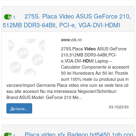
275S. Placa Video ASUS GeForce 210,
5
512MB DDR3-64Bit, PCI-e, VGA-DVI-HDMI
www.olx.ro
275S.Placa
Video
ASUS GeForce
210,512MB DDR3-64Bit,PCI-
e,VGA-DVI-
HD
MI Laptop –
Calculator Componente si accesorii
50 lei Hunedoara Azi 50 lei: Pozele
sunt 100% reale cu produsul pus in
vanzare/import Germania Placa video vine cum se vede fara cd
sau alte accesori Nu ma intereseaza Negocieri/Schimburi
Brand:ASUS Model: GeForce 210 Me...
03.10|23:50
Детали...
Placa video xfx Radeon hd5450 1gb con
5