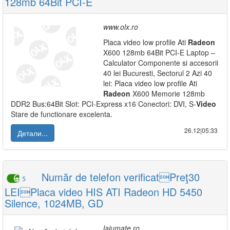
128mb 64Bit PCI-E
www.olx.ro
Placa video low profile Ati
Radeon
X600 128mb 64Bit PCI-E Laptop –
Calculator Componente si accesorii
40 lei Bucuresti, Sectorul 2 Azi 40
lei: Placa video low profile Ati
Radeon
X600 Memorie 128mb
DDR2 Bus:64Bit Slot: PCI-Express x16 Conectori: DVI, S-
Video
Stare de functionare excelenta.
26.12|05:33
Детали...
Număr de telefon verificatPreţ30
5
LEIPlaca video HIS ATI Radeon HD 5450
Silence, 1024MB, GD
lajumate.ro