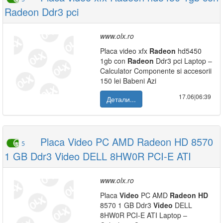
Radeon Ddr3 pci
www.olx.ro
Placa video xfx
Radeon
hd5450
1gb con
Radeon
Ddr3 pci Laptop –
Calculator Componente si accesorii
150 lei Babeni Azi
17.06|06:39
Детали...
Placa Video PC AMD Radeon HD 8570
5
1 GB Ddr3 Video DELL 8HW0R PCI-E ATI
www.olx.ro
Placa
Video
PC AMD
Radeon
HD
8570 1 GB Ddr3
Video
DELL
8HW0R PCI-E ATI Laptop –