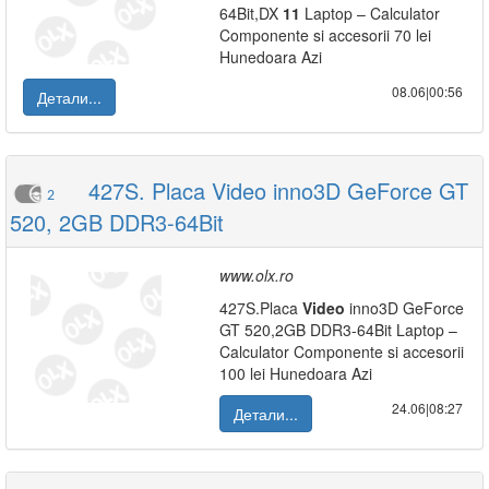
64Bit,DX
11
Laptop – Calculator
Componente si accesorii 70 lei
Hunedoara Azi
08.06|00:56
Детали...
427S. Placa Video inno3D GeForce GT
2
520, 2GB DDR3-64Bit
www.olx.ro
427S.Placa
Video
inno3D GeForce
GT 520,2GB DDR3-64Bit Laptop –
Calculator Componente si accesorii
100 lei Hunedoara Azi
24.06|08:27
Детали...