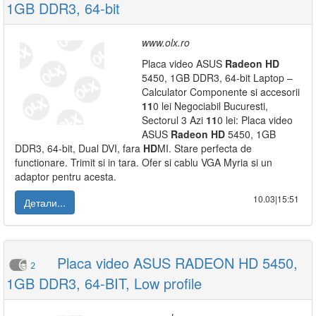
1GB DDR3, 64-bit
www.olx.ro
Placa video ASUS
Radeon
HD
5450, 1GB DDR3, 64-bit Laptop –
Calculator Componente si accesorii
11
0 lei Negociabil Bucuresti,
Sectorul 3 Azi
11
0 lei: Placa video
ASUS
Radeon
HD
5450, 1GB
DDR3, 64-bit, Dual DVI, fara
HD
MI. Stare perfecta de
functionare. Trimit si in tara. Ofer si cablu VGA Myria si un
adaptor pentru acesta.
10.03|15:51
Детали...
Placa video ASUS RADEON HD 5450,
2
1GB DDR3, 64-BIT, Low profile