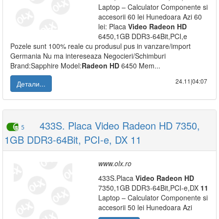
Laptop – Calculator Componente si
accesorii 60 lei Hunedoara Azi 60
lei: Placa
Video
Radeon
HD
6450,1GB DDR3-64Bit,PCI,e
Pozele sunt 100% reale cu produsul pus in vanzare/import
Germania Nu ma intereseaza Negocieri/Schimburi
Brand:Sapphire Model:
Radeon
HD
6450 Mem...
24.11|04:07
Детали...
433S. Placa Video Radeon HD 7350,
5
1GB DDR3-64Bit, PCI-e, DX 11
www.olx.ro
433S.Placa
Video
Radeon
HD
7350,1GB DDR3-64Bit,PCI-e,DX
11
Laptop – Calculator Componente si
accesorii 50 lei Hunedoara Azi