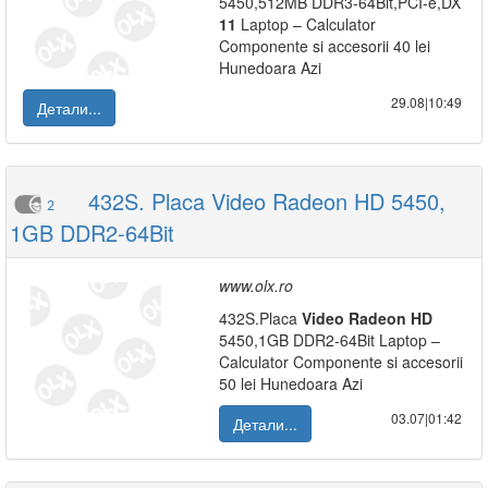
5450,512MB DDR3-64Bit,PCI-e,DX
11
Laptop – Calculator
Componente si accesorii 40 lei
Hunedoara Azi
29.08|10:49
Детали...
432S. Placa Video Radeon HD 5450,
2
1GB DDR2-64Bit
www.olx.ro
432S.Placa
Video
Radeon
HD
5450,1GB DDR2-64Bit Laptop –
Calculator Componente si accesorii
50 lei Hunedoara Azi
03.07|01:42
Детали...