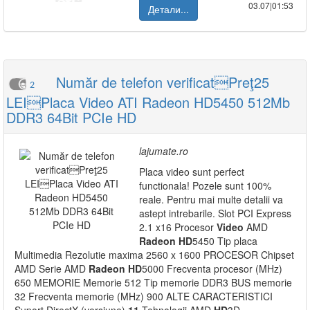
03.07|01:53
Детали...
Număr de telefon verificatPreţ25
2
LEIPlaca Video ATI Radeon HD5450 512Mb
DDR3 64Bit PCIe HD
lajumate.ro
Placa video sunt perfect
functionala! Pozele sunt 100%
reale. Pentru mai multe detalii va
astept intrebarile. Slot PCI Express
2.1 x16 Procesor
Video
AMD
Radeon
HD
5450 Tip placa
Multimedia Rezolutie maxima 2560 x 1600 PROCESOR Chipset
AMD Serie AMD
Radeon
HD
5000 Frecventa procesor (MHz)
650 MEMORIE Memorie 512 Tip memorie DDR3 BUS memorie
32 Frecventa memorie (MHz) 900 ALTE CARACTERISTICI