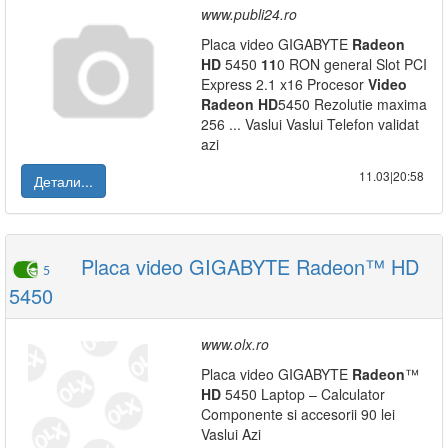
www.publi24.ro
Placa video GIGABYTE
Radeon
HD
5450
11
0 RON general Slot PCI
Express 2.1 x16 Procesor
Video
Radeon
HD
5450 Rezolutie maxima
256 ... Vaslui Vaslui Telefon validat
azi
11.03|20:58
Детали...
Placa video GIGABYTE Radeon™ HD
5
5450
www.olx.ro
Placa video GIGABYTE
Radeon
™
HD
5450 Laptop – Calculator
Componente si accesorii 90 lei
Vaslui Azi