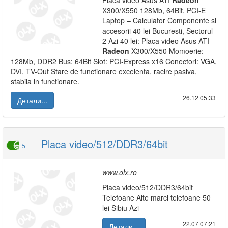
Placa video Asus ATI
Radeon
X300/X550 128Mb, 64Bit, PCI-E
Laptop – Calculator Componente si
accesorii 40 lei Bucuresti, Sectorul
2 Azi 40 lei: Placa video Asus ATI
Radeon
X300/X550 Momoerie:
128Mb, DDR2 Bus: 64Bit Slot: PCI-Express x16 Conectori: VGA,
DVI, TV-Out Stare de functionare excelenta, racire pasiva,
stabila in functionare.
26.12|05:33
Детали...
Placa video/512/DDR3/64bit
5
www.olx.ro
Placa video/512/DDR3/64bit
Telefoane Alte marci telefoane 50
lei Sibiu Azi
22.07|07:21
Детали...