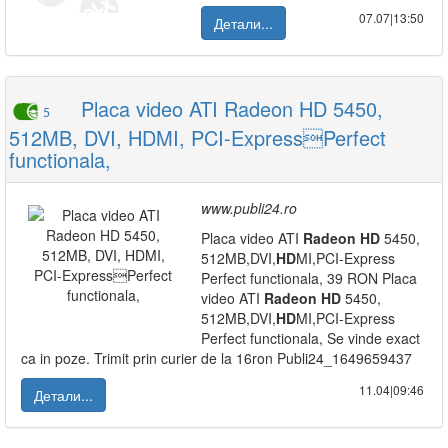
07.07|13:50
Детали...
Placa video ATI Radeon HD 5450,
5
512MB, DVI, HDMI, PCI-ExpressPerfect
functionala,
www.publi24.ro
Placa video ATI
Radeon
HD
5450,
512MB,DVI,
HD
MI,PCI-Express
Perfect functionala, 39 RON Placa
video ATI
Radeon
HD
5450,
512MB,DVI,
HD
MI,PCI-Express
Perfect functionala, Se vinde exact
ca in poze. Trimit prin curier de la 16ron Publi24_1649659437
11.04|09:46
Детали...