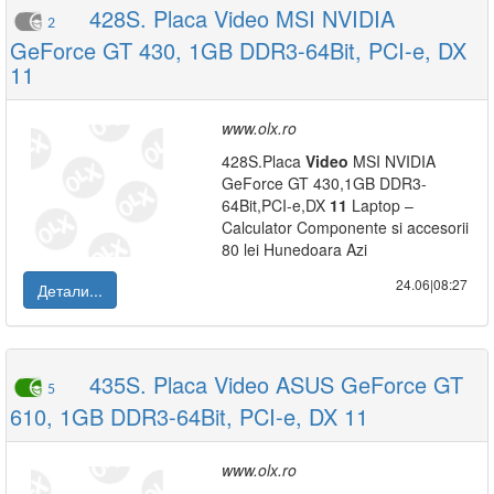
428S. Placa Video MSI NVIDIA
2
GeForce GT 430, 1GB DDR3-64Bit, PCI-e, DX
11
www.olx.ro
428S.Placa
Video
MSI NVIDIA
GeForce GT 430,1GB DDR3-
64Bit,PCI-e,DX
11
Laptop –
Calculator Componente si accesorii
80 lei Hunedoara Azi
24.06|08:27
Детали...
435S. Placa Video ASUS GeForce GT
5
610, 1GB DDR3-64Bit, PCI-e, DX 11
www.olx.ro