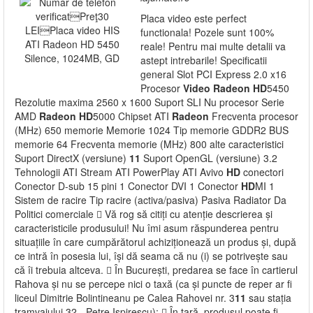
Placa video este perfect
functionala! Pozele sunt 100%
reale! Pentru mai multe detalii va
astept intrebarile! Specificatii
general Slot PCI Express 2.0 x16
Procesor
Video
Radeon
HD
5450
Rezolutie maxima 2560 x 1600 Suport SLI Nu procesor Serie
AMD
Radeon
HD
5000 Chipset ATI
Radeon
Frecventa procesor
(MHz) 650 memorie Memorie 1024 Tip memorie GDDR2 BUS
memorie 64 Frecventa memorie (MHz) 800 alte caracteristici
Suport DirectX (versiune)
11
Suport OpenGL (versiune) 3.2
Tehnologii ATI Stream ATI PowerPlay ATI Avivo
HD
conectori
Conector D-sub 15 pini 1 Conector DVI 1 Conector
HD
MI 1
Sistem de racire Tip racire (activa/pasiva) Pasiva Radiator Da
Politici comerciale  Vă rog să citiți cu atenție descrierea și
caracteristicile produsului! Nu îmi asum răspunderea pentru
situațiile în care cumpărătorul achiziționează un produs și, după
ce intră în posesia lui, își dă seama că nu (i) se potrivește sau
că îi trebuia altceva.  În București, predarea se face în cartierul
Rahova și nu se percepe nici o taxă (ca și puncte de reper ar fi
liceul Dimitrie Bolintineanu pe Calea Rahovei nr. 3
11
sau stația
tramvaiului 32 - Petre Ispirescu);  În țară, produsul poate fi