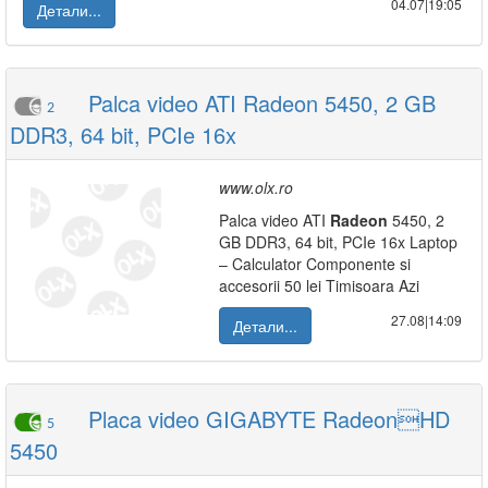
04.07|19:05
Детали...
Palca video ATI Radeon 5450, 2 GB
2
DDR3, 64 bit, PCIe 16x
www.olx.ro
Palca video ATI
Radeon
5450, 2
GB DDR3, 64 bit, PCIe 16x Laptop
– Calculator Componente si
accesorii 50 lei Timisoara Azi
27.08|14:09
Детали...
Placa video GIGABYTE RadeonHD
5
5450