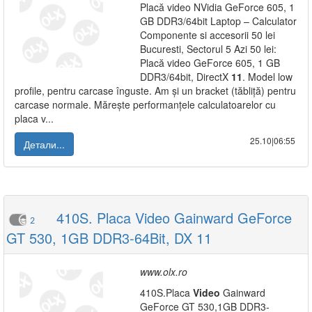
Placă video NVidia GeForce 605, 1
GB DDR3/64bit Laptop – Calculator
Componente si accesorii 50 lei
Bucuresti, Sectorul 5 Azi 50 lei:
Placă video GeForce 605, 1 GB
DDR3/64bit, DirectX
11
. Model low
profile, pentru carcase înguste. Am și un bracket (tăbliță) pentru
carcase normale. Mărește performanțele calculatoarelor cu
placa v...
25.10|06:55
Детали...
410S. Placa Video Gainward GeForce
2
GT 530, 1GB DDR3-64Bit, DX 11
www.olx.ro
410S.Placa
Video
Gainward
GeForce GT 530,1GB DDR3-