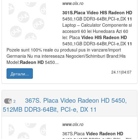
www.olx.ro
301S.Placa
Video
HIS
Radeon
HD
5450,1GB DDR3-64Bit,PCI-e,DX
11
Laptop – Calculator Componente si
accesorii 60 lei Hunedoara Azi 60
lei: Placa
Video
HIS
Radeon
HD
5450,1GB DDR3-64Bit,PCI-e,DX
11
Pozele sunt 100% reale cu produsul pus in vanzare/import
Germania Nu ma intereseaza Negocieri/Schimburi Brand:His
Model:
Radeon
HD
5450...
24.11|04:07
Детали...
367S. Placa Video Radeon HD 5450,
2
512MB DDR3-64Bit, PCI-e, DX 11
www.olx.ro
367S.Placa
Video
Radeon
HD