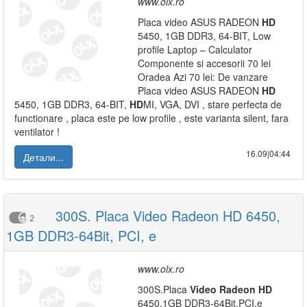
www.olx.ro
Placa video ASUS RADEON
HD
5450, 1GB DDR3, 64-BIT, Low
profile Laptop – Calculator
Componente si accesorii 70 lei
Oradea Azi 70 lei: De vanzare
Placa video ASUS RADEON
HD
5450, 1GB DDR3, 64-BIT,
HD
MI, VGA, DVI , stare perfecta de
functionare , placa este pe low profile , este varianta silent, fara
ventilator !
16.09|04:44
Детали...
300S. Placa Video Radeon HD 6450,
2
1GB DDR3-64Bit, PCI, e
www.olx.ro
300S.Placa
Video
Radeon
HD
6450,1GB DDR3-64Bit,PCI,e