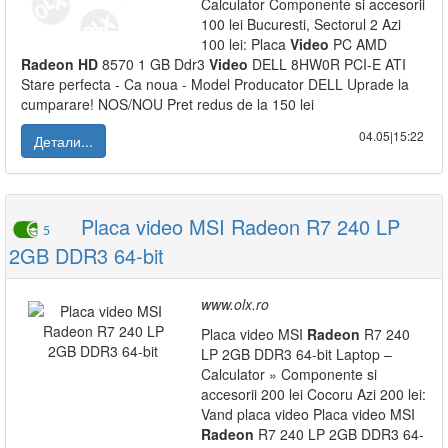
Calculator Componente si accesorii
100 lei Bucuresti, Sectorul 2 Azi
100 lei: Placa
Video
PC AMD
Radeon
HD
8570 1 GB Ddr3
Video
DELL 8HW0R PCI-E ATI
Stare perfecta - Ca noua - Model Producator DELL Uprade la
cumparare! NOS/NOU Pret redus de la 150 lei
04.05|15:22
Детали...
Placa video MSI Radeon R7 240 LP
5
2GB DDR3 64-bit
www.olx.ro
Placa video MSI
Radeon
R7 240
LP 2GB DDR3 64-bit Laptop –
Calculator » Componente si
accesorii 200 lei Cocoru Azi 200 lei:
Vand placa video Placa video MSI
Radeon
R7 240 LP 2GB DDR3 64-