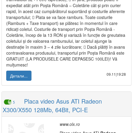
expediat atât prin Poșta Română – Coletărie cât și prin curier
rapid, în acest caz cumpărătorul suportând și costurile aferente
transportului;  Plata se va face ramburs. Toate costurile
(Ramburs + Taxe transport) se plătesc în momentul în care
ridicați coletul. Costurile de transport prin Poșta Română -
Coletărie, încep de la 13 RON și variază în funcție de greutatea
coletului și de valoarea rambursului, iar coletul ajunge la
destinație în maxim 3 – 4 zile lucrătoare;  Dacă plătiți în avans
contravaloarea produsului, transportul prin Poșta Română este
GRATUIT (LA PRODUSELE CARE DEPASESC 100LEI)! Vă
mulțumesc!
09.11|19:28
Детали...
Placa video Asus ATI Radeon
5
X300/X550 128Mb, 64Bit, PCI-E
www.olx.ro