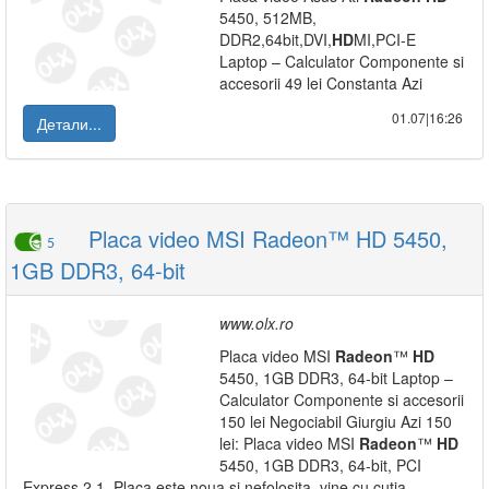
5450, 512MB,
DDR2,64bit,DVI,
HD
MI,PCI-E
Laptop – Calculator Componente si
accesorii 49 lei Constanta Azi
01.07|16:26
Детали...
Placa video MSI Radeon™ HD 5450,
5
1GB DDR3, 64-bit
www.olx.ro
Placa video MSI
Radeon
™
HD
5450, 1GB DDR3, 64-bit Laptop –
Calculator Componente si accesorii
150 lei Negociabil Giurgiu Azi 150
lei: Placa video MSI
Radeon
™
HD
5450, 1GB DDR3, 64-bit, PCI
Express 2.1, Placa este noua si nefolosita, vine cu cutia