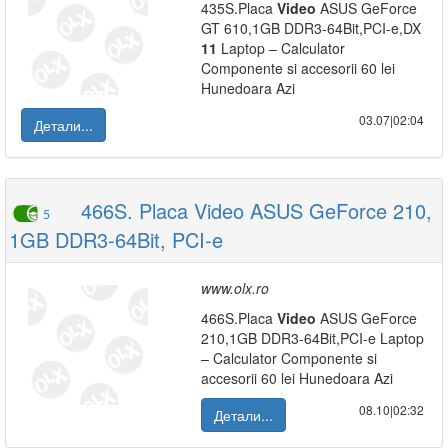
435S.Placa
Video
ASUS GeForce
GT 610,1GB DDR3-64Bit,PCI-e,DX
11
Laptop – Calculator
Componente si accesorii 60 lei
Hunedoara Azi
03.07|02:04
Детали...
466S. Placa Video ASUS GeForce 210,
5
1GB DDR3-64Bit, PCI-e
www.olx.ro
466S.Placa
Video
ASUS GeForce
210,1GB DDR3-64Bit,PCI-e Laptop
– Calculator Componente si
accesorii 60 lei Hunedoara Azi
08.10|02:32
Детали...