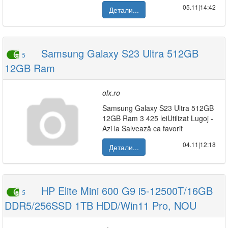
05.11|14:42
Детали...
Samsung Galaxy S23 Ultra 512GB
5
12GB Ram
olx.ro
Samsung Galaxy S23 Ultra 512GB
12GB Ram 3 425 leiUtilizat Lugoj -
Azi la Salvează ca favorit
04.11|12:18
Детали...
HP Elite Mini 600 G9 i5-12500T/16GB
5
DDR5/256SSD 1TB HDD/Win11 Pro, NOU