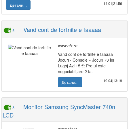
14.01|21:56
Детали...
Vand cont de fortnite e faaaaa
6
www.olx.ro
Vand cont de fortnite e faaaaa
Jocuri - Console » Jocuri 73 lei
Lugoj Azi 15 €: Pretul este
negociabil,are 2 fa.
19.04|13:19
Детали...
Monitor Samsung SyncMaster 740n
6
LCD