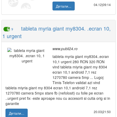
04.12|09:14
Детали...
tableta myria giant my8304. .ecran 10,
9
1 urgent
www.publi24.ro
tableta myria giant my8304..ecran
10,1 urgent 280 RON 320 RON
vind tableta miyria giant my 8304
ecran 10,1 android 7,1 rez
1270780 camera 5mp ... Lugoj
Timis Telefon validat azi vind
tableta miyria giant my 8304 ecran 10,1 android 7,1 rez
1270780 camera 5mpx stare fb (nefolosit) cu folie pe ecran
..urgent pret fix -este aproape nou cu accesorii si cutia orig si in
garantie
20.03|21:50
Детали...