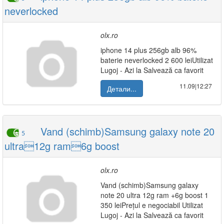
neverlocked
olx.ro
iphone 14 plus 256gb alb 96%
baterie neverlocked 2 600 leiUtilizat
Lugoj - Azi la Salvează ca favorit
11.09|12:27
Детали...
Vand (schimb)Samsung galaxy note 20
5
ultra12g ram6g boost
olx.ro
Vand (schimb)Samsung galaxy
note 20 ultra 12g ram +6g boost 1
350 leiPrețul e negociabil Utilizat
Lugoj - Azi la Salvează ca favorit