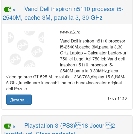
Vand Dell inspiron n5110 procesor i5-
6
2540M, cache 3M, pana la 3, 30 GHz
www.olx.ro
Vand Dell inspiron n5110 procesor
i5-2540M,cache 3M,pana la 3,30
GHz Laptop – Calculator Laptop-uri
750 lei Lugoj Azi 750 lei: Vand dell
inspiron n5110, procesor i5-
2540M,pana la 3,30MHz,placa
video geforce GT 525 M.,rezolutie 1366/768,display 15,6,RAM-
6 Ghz,functionare impecabil, baterie buna+incarcator original
dell.Pozele ...
17.09|14:16
Детали...
Playstation 3 (PS3)18 Jocuri2
6
Joystick-uri. Stare perfecta!