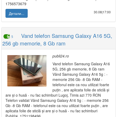
1756573679
30.08|17:00
Детали...
Vand telefon Samsung Galaxy A16 5G,
5
256 gb memorie, 8 Gb ram
publi24.ro
Vand telefon Samsung Galaxy A16
5G, 256 gb memorie, 8 Gb ram
Vând Samsung Galaxy A16 5g : -
memorie 256 Gb -8 Gb RAM -
telefonul este ca nou utilizat foarte
puțin , are aplicata folie de sticlă și
are și o husă - nu fac schimburi Lugoj, Timis azi 770 RON
Telefon validat Vând Samsung Galaxy A16 5g : - memorie 256
Gb -8 Gb RAM - telefonul este ca nou utilizat foarte puțin , are
aplicata folie de sticlă și are și o husă - nu fac schimburi
Publi24_1751198496