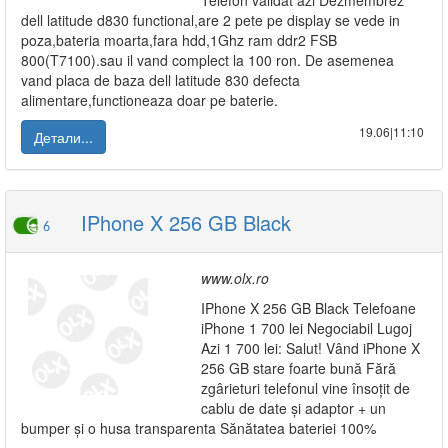
Telefon validat azi Dezmembrez
dell latitude d830 functional,are 2 pete pe display se vede in
poza,bateria moarta,fara hdd,1Ghz ram ddr2 FSB
800(T7100).sau il vand complect la 100 ron. De asemenea
vand placa de baza dell latitude 830 defecta
alimentare,functioneaza doar pe baterie.
19.06|11:10
Детали...
IPhone X 256 GB Black
6
www.olx.ro
IPhone X 256 GB Black Telefoane
iPhone 1 700 lei Negociabil Lugoj
Azi 1 700 lei: Salut! Vând iPhone X
256 GB stare foarte bună Fără
zgârieturi telefonul vine însoțit de
cablu de date și adaptor + un
bumper și o husa transparenta Sănătatea bateriei 100%