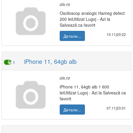
olx.ro
Osciloscop analogic Hameg defect
200 leiUtilizat Lugoj - Azi la
Salvează ca favorit
10.11|20:22
Детали...
iPhone 11, 64gb alb
5
olx.ro
iPhone 11, 64gb alb 1 600
leiUtilizat Lugoj - Azi la Salvează ca
favorit
07.11|23:31
Детали...