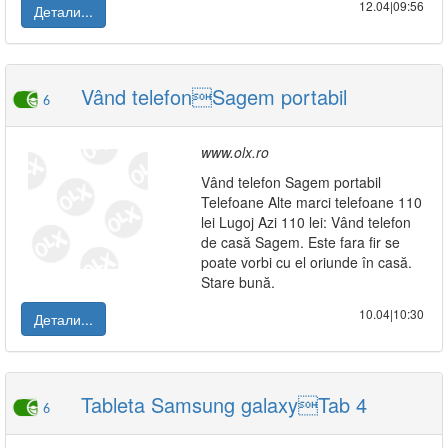
12.04|09:56
Детали...
Vând telefonSagem portabil
6
www.olx.ro
Vând telefon Sagem portabil
Telefoane Alte marci telefoane 110
lei Lugoj Azi 110 lei: Vând telefon
de casă Sagem. Este fara fir se
poate vorbi cu el oriunde în casă.
Stare bună.
10.04|10:30
Детали...
Tableta Samsung galaxyTab 4
6