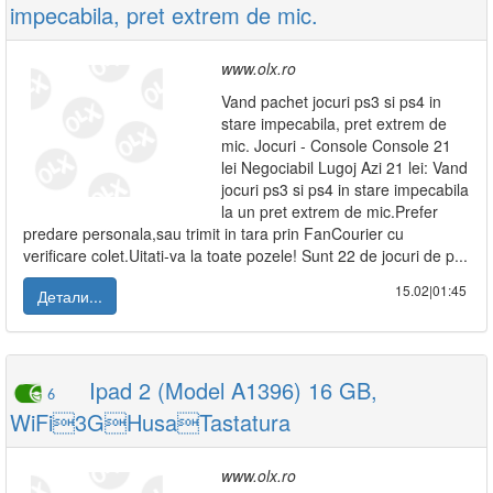
impecabila, pret extrem de mic.
www.olx.ro
Vand pachet jocuri ps3 si ps4 in
stare impecabila, pret extrem de
mic. Jocuri - Console Console 21
lei Negociabil Lugoj Azi 21 lei: Vand
jocuri ps3 si ps4 in stare impecabila
la un pret extrem de mic.Prefer
predare personala,sau trimit in tara prin FanCourier cu
verificare colet.Uitati-va la toate pozele! Sunt 22 de jocuri de p...
15.02|01:45
Детали...
Ipad 2 (Model A1396) 16 GB,
6
WiFi3GHusaTastatura
www.olx.ro