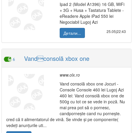
Ipad 2 (Model A1396) 16 GB, WiFi
+ 3G + Husa + Tastatura Tablete -
eReadere Apple iPad 550 lei
Negociabil Lugoj Azi
25.05|22:43
Детали...
Vandconsolă xbox one
6
www.olx.ro
Vand consolă xbox one Jocuri -
Console Console 460 lei Lugoj Azi
460 lei: Vand consolă xbox one de
500g cu tot ce se vede in poză. Nu
mai prea pot să o pornesc,
candpornește cand nu pornește.
cred că ii alimentatorul de vină. Se vinde și pe componente(
vedeți anunțurile uti...