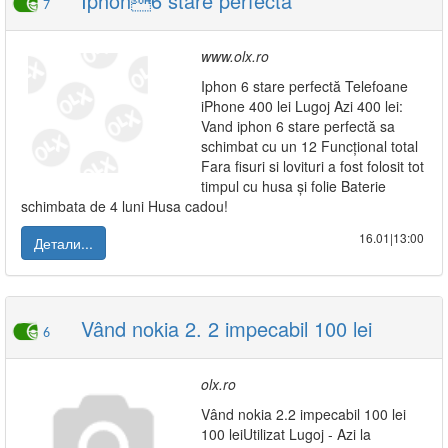
Iphon6 stare perfectă
7
www.olx.ro
Iphon 6 stare perfectă Telefoane
iPhone 400 lei Lugoj Azi 400 lei:
Vand iphon 6 stare perfectă sa
schimbat cu un 12 Funcțional total
Fara fisuri si lovituri a fost folosit tot
timpul cu husa și folie Baterie
schimbata de 4 luni Husa cadou!
16.01|13:00
Детали...
Vând nokia 2. 2 impecabil 100 lei
6
olx.ro
Vând nokia 2.2 impecabil 100 lei
100 leiUtilizat Lugoj - Azi la