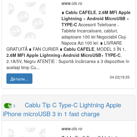
www.olx.ro
∎
Cablu
CAFELE
,
2.6M
MFI
Apple
Lightning
+
Android
MicroUSB
+
TYPE-C
Accesorii Telefoane -
Tablete Incarcatoare, cabluri,
adaptoare 100 lei Negociabil Cluj-
Napoca Azi 100 lei:
∎
LIVRARE
GRATUITĂ
∎
FAN CURIER
∎
Cablu
CAFELE
, MODEL 3 ÎN 1,
2.6M
MFI
Apple
Lightning
+
Android
MicroUSB
+
TYPE-C
,
2.1A/5V, Negru ATENȚIE : Suportă încărcarea a 3 dispozitive în
același timp Cu...
04.02|19:35
Детали...
Cablu Tip C Type-C Lightning Apple
5
iPhone microUSB 3 in 1 fast charge
www.olx.ro