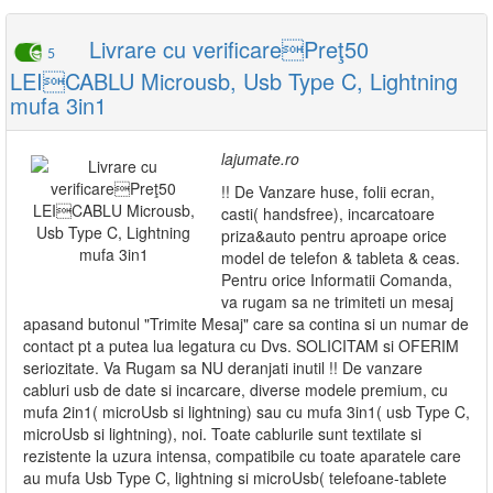
Livrare cu verificarePreţ50
5
LEICABLU Microusb, Usb Type C, Lightning
mufa 3in1
lajumate.ro
!! De Vanzare huse, folii ecran,
casti( handsfree), incarcatoare
priza&auto pentru aproape orice
model de telefon & tableta & ceas.
Pentru orice Informatii Comanda,
va rugam sa ne trimiteti un mesaj
apasand butonul "Trimite Mesaj" care sa contina si un numar de
contact pt a putea lua legatura cu Dvs. SOLICITAM si OFERIM
seriozitate. Va Rugam sa NU deranjati inutil !! De vanzare
cabluri usb de date si incarcare, diverse modele premium, cu
mufa 2in1( microUsb si lightning) sau cu mufa 3in1( usb Type C,
microUsb si lightning), noi. Toate cablurile sunt textilate si
rezistente la uzura intensa, compatibile cu toate aparatele care
au mufa Usb Type C, lightning si microUsb( telefoane-tablete