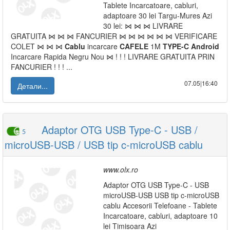
Tablete Incarcatoare, cabluri,
adaptoare 30 lei Targu-Mures Azi
30 lei: ⋈ ⋈ ⋈ LIVRARE
GRATUITA ⋈ ⋈ ⋈ FANCURIER ⋈ ⋈ ⋈ ⋈ ⋈ ⋈ VERIFICARE
COLET ⋈ ⋈ ⋈
Cablu
incarcare
CAFELE
1M
TYPE-C
Android
Incarcare Rapida Negru Nou ⋈ ! ! ! LIVRARE GRATUITA PRIN
FANCURIER ! ! ! ...
07.05|16:40
Детали...
Adaptor OTG USB Type-C - USB /
5
microUSB-USB / USB tip c-microUSB cablu
www.olx.ro
Adaptor OTG USB Type-C - USB
microUSB-USB USB tip c-microUSB
cablu Accesorii Telefoane - Tablete
Incarcatoare, cabluri, adaptoare 10
lei Timisoara Azi