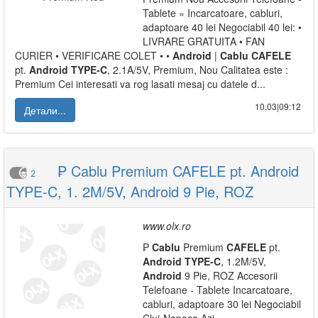
Tablete » Incarcatoare, cabluri,
adaptoare 40 lei Negociabil 40 lei: •
LIVRARE GRATUITA • FAN
CURIER • VERIFICARE COLET • •
Android
|
Cablu
CAFELE
pt.
Android
TYPE-C
, 2.1A/5V, Premium, Nou Calitatea este :
Premium Cei interesati va rog lasati mesaj cu datele d...
10.03|09:12
Детали...
₱ Cablu Premium CAFELE pt. Android
2
TYPE-C, 1. 2M/5V, Android 9 Pie, ROZ
www.olx.ro
₱
Cablu
Premium
CAFELE
pt.
Android
TYPE-C
, 1.2M/5V,
Android
9 Pie, ROZ Accesorii
Telefoane - Tablete Incarcatoare,
cabluri, adaptoare 30 lei Negociabil