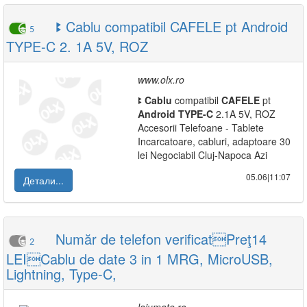
ꔪ Cablu compatibil CAFELE pt Android
5
TYPE-C 2. 1A 5V, ROZ
www.olx.ro
ꔪ
Cablu
compatibil
CAFELE
pt
Android
TYPE-C
2.1A 5V, ROZ
Accesorii Telefoane - Tablete
Incarcatoare, cabluri, adaptoare 30
lei Negociabil Cluj-Napoca Azi
05.06|11:07
Детали...
Număr de telefon verificatPreţ14
2
LEICablu de date 3 in 1 MRG, MicroUSB,
Lightning, Type-C,