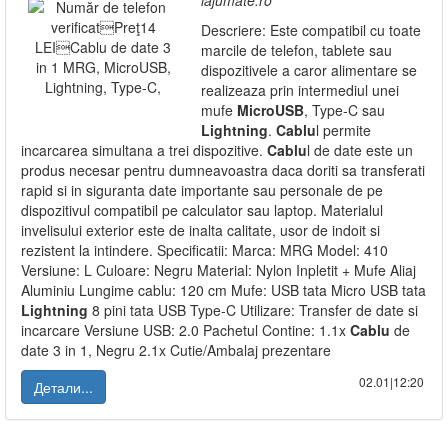
lajumate.ro
Descriere: Este compatibil cu toate
marcile de telefon, tablete sau
dispozitivele a caror alimentare se
realizeaza prin intermediul unei
mufe
MicroUSB
, Type-C sau
Lightning
.
Cablu
l permite
incarcarea simultana a trei dispozitive.
Cablu
l de date este un
produs necesar pentru dumneavoastra daca doriti sa transferati
rapid si in siguranta date importante sau personale de pe
dispozitivul compatibil pe calculator sau laptop. Materialul
invelisului exterior este de inalta calitate, usor de indoit si
rezistent la intindere. Specificatii: Marca: MRG Model: 410
Versiune: L Culoare: Negru Material: Nylon Inpletit + Mufe Aliaj
Aluminiu Lungime cablu: 120 cm Mufe: USB tata Micro USB tata
Lightning
8 pini tata USB Type-C Utilizare: Transfer de date si
incarcare Versiune USB: 2.0 Pachetul Contine: 1.1x
Cablu
de
date 3 in 1, Negru 2.1x Cutie/Ambalaj prezentare
02.01|12:20
Детали...