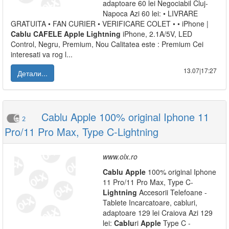
adaptoare 60 lei Negociabil Cluj-
Napoca Azi 60 lei: • LIVRARE
GRATUITA • FAN CURIER • VERIFICARE COLET • • iPhone |
Cablu
CAFELE
Apple
Lightning
iPhone, 2.1A/5V, LED
Control, Negru, Premium, Nou Calitatea este : Premium Cei
interesati va rog l...
13.07|17:27
Детали...
Cablu Apple 100% original Iphone 11
2
Pro/11 Pro Max, Type C-Lightning
www.olx.ro
Cablu
Apple
100% original Iphone
11 Pro/11 Pro Max, Type C-
Lightning
Accesorii Telefoane -
Tablete Incarcatoare, cabluri,
adaptoare 129 lei Craiova Azi 129
lei:
Cablu
ri
Apple
Type C -