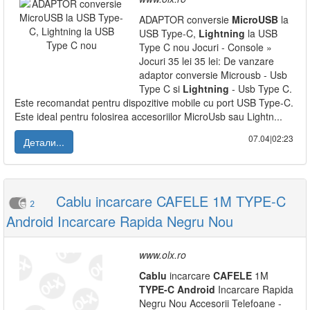
ADAPTOR conversie
MicroUSB
la
USB Type-C,
Lightning
la USB
Type C nou Jocuri - Console »
Jocuri 35 lei 35 lei: De vanzare
adaptor conversie Microusb - Usb
Type C si
Lightning
- Usb Type C.
Este recomandat pentru dispozitive mobile cu port USB Type-C.
Este ideal pentru folosirea accesoriilor MicroUsb sau Lightn...
07.04|02:23
Детали...
Cablu incarcare CAFELE 1M TYPE-C
2
Android Incarcare Rapida Negru Nou
www.olx.ro
Cablu
incarcare
CAFELE
1M
TYPE-C
Android
Incarcare Rapida
Negru Nou Accesorii Telefoane -