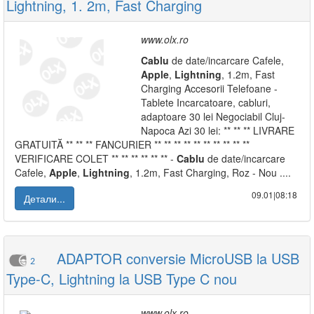
Lightning, 1. 2m, Fast Charging
www.olx.ro
Cablu
de date/incarcare Cafele,
Apple
,
Lightning
, 1.2m, Fast
Charging Accesorii Telefoane -
Tablete Incarcatoare, cabluri,
adaptoare 30 lei Negociabil Cluj-
Napoca Azi 30 lei: ** ** ** LIVRARE
GRATUITĂ ** ** ** FANCURIER ** ** ** ** ** ** ** ** ** **
VERIFICARE COLET ** ** ** ** ** ** -
Cablu
de date/incarcare
Cafele,
Apple
,
Lightning
, 1.2m, Fast Charging, Roz - Nou ....
09.01|08:18
Детали...
ADAPTOR conversie MicroUSB la USB
2
Type-C, Lightning la USB Type C nou
www.olx.ro