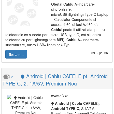
Oferta!
Cablu
A+incarcare-
sincronizare,
microUSB+lightning+Type C Laptop
– Calculator Componente si
accesorii 60 lei Iasi Azi 60 lei:
Cablu
l poate fi utilizat atat pentru
telefoanele ce suporta port micro USB, type C, cat si pentru
telefoane cu port lightning( fara
MFI
).
Cablu
A+ incarcare-
sincronizare, micro USB+ lightning+ Typ...
09.05|23:36
Детали...
⧭ Android | Cablu CAFELE pt. Android
2
TYPE-C, 2. 1A/5V, Premium Nou
www.olx.ro
⧭
Android
|
Cablu
CAFELE
pt.
Android
TYPE-C
, 2.1A/5V,
Premium Nou Accesorii Telefoane -