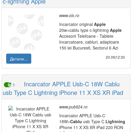
c-lightning Apple
www.olx.ro
Incarcator original
Apple
20w+cablu type c-lightning
Apple
Accesorii Telefoane - Tablete
Incarcatoare, cabluri, adaptoare
150 lei Bucuresti, Sectorul 6 Azi
20.09|12:30
Детали...
Incarcator APPLE Usb-C 18W Cablu
5
usb Type C Lightning iPhone 11 X XS XR iPad
www.publi24.ro
Incarcator APPLE Usb-C
18W+
Cablu
usb Type C
Lightning
iPhone 11 X XS XR iPad 220 RON