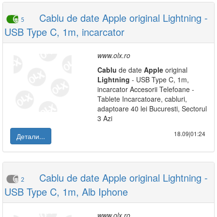
Cablu de date Apple original Lightning -
5
USB Type C, 1m, incarcator
www.olx.ro
Cablu
de date
Apple
original
Lightning
- USB Type C, 1m,
incarcator Accesorii Telefoane -
Tablete Incarcatoare, cabluri,
adaptoare 40 lei Bucuresti, Sectorul
3 Azi
18.09|01:24
Детали...
Cablu de date Apple original Lightning -
2
USB Type C, 1m, Alb Iphone
www.olx.ro