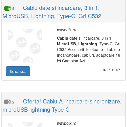
Cablu date si incarcare, 3 in 1,
5
MicroUSB, Lightning, Type-C, Gri C532
www.olx.ro
Cablu
date si incarcare, 3 in 1,
MicroUSB
,
Lightning
, Type-C, Gri
C532 Accesorii Telefoane - Tablete
Incarcatoare, cabluri, adaptoare 16
lei Campina Azi
04.06|12:07
Детали...
Oferta! Cablu A incarcare-sincronizare,
2
microUSB lightning Type C
www.olx.ro