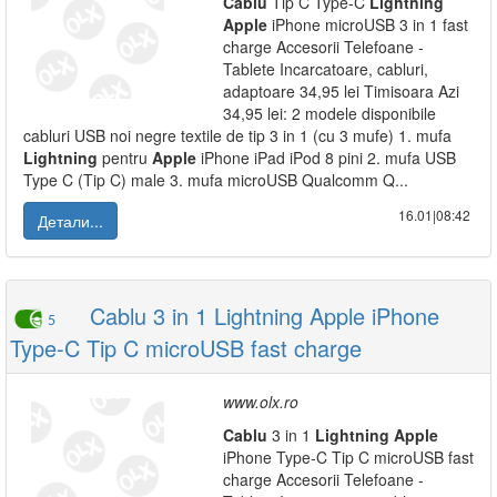
Cablu
Tip C Type-C
Lightning
Apple
iPhone microUSB 3 in 1 fast
charge Accesorii Telefoane -
Tablete Incarcatoare, cabluri,
adaptoare 34,95 lei Timisoara Azi
34,95 lei: 2 modele disponibile
cabluri USB noi negre textile de tip 3 in 1 (cu 3 mufe) 1. mufa
Lightning
pentru
Apple
iPhone iPad iPod 8 pini 2. mufa USB
Type C (Tip C) male 3. mufa microUSB Qualcomm Q...
16.01|08:42
Детали...
Cablu 3 in 1 Lightning Apple iPhone
5
Type-C Tip C microUSB fast charge
www.olx.ro
Cablu
3 in 1
Lightning
Apple
iPhone Type-C Tip C microUSB fast
charge Accesorii Telefoane -