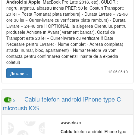
Android
si
Apple
, MacBook Pro Late 2016, etc). CULORI:
negru, argintiu, albastru inchis PRET: 50 lei Costuri Transport:
20 lei = Posta Romana( plata ramburs) - Durata Livrare = 72-96
ore 30 lei = Curier-livrare cu verificare( plata ramburs) - Durata
Livrare = 24-48 ore !! OPTIONAL, la alegerea Clientului, pentru
produsele Achitate in Avans( virament bancar), Costul de
Transport este 20 lei = Curier-livrare cu verificare !! Date
Necesare pentru Livrare: - Nume complet - Adresa completa(
strada, numar, bloc, apartament) - Numar telefon( va vom
contacta pentru confirmarea comenzii inainte de a expedia
coletul)
12.06|05:10
Детали...
Cablu telefon android iPhone type C
5
microusb iOS
www.olx.ro
Cablu
telefon android iPhone type