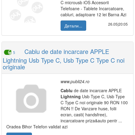
C microusb iOS Accesorii
Telefoane - Tablete Incarcatoare,
cabluri, adaptoare 12 lei Barna Azi
26.05|20:05
Детали...
Cablu de date incarcare APPLE
5
Lightning Usb Type C, Usb Type C Type C noi
originale
www.publi24.ro
Cablu
de date incarcare APPLE
Lightning
Usb Type C, Usb Type
C Type C noi originale 90 RON 100
RON !! De Vanzare huse, folii
ecran, casti( handsfree),
incarcatoare priza&auto pentr ...
Oradea Bihor Telefon validat azi