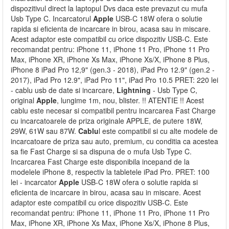
dispozitivul direct la laptopul Dvs daca este prevazut cu mufa
Usb Type C. Incarcatorul
Apple
USB-C 18W ofera o solutie
rapida si eficienta de incarcare in birou, acasa sau in miscare.
Acest adaptor este compatibil cu orice dispozitiv USB-C. Este
recomandat pentru: iPhone 11, iPhone 11 Pro, iPhone 11 Pro
Max, iPhone XR, iPhone Xs Max, iPhone Xs/X, iPhone 8 Plus,
iPhone 8 iPad Pro 12,9" (gen.3 - 2018), iPad Pro 12.9" (gen.2 -
2017), iPad Pro 12.9", iPad Pro 11", iPad Pro 10.5 PRET: 220 lei
- cablu usb de date si incarcare,
Lightning
- Usb Type C,
original
Apple
, lungime 1m, nou, blister. !! ATENTIE !! Acest
cablu este necesar si compatibil pentru incarcarea Fast Charge
cu incarcatoarele de priza originale APPLE, de putere 18W,
29W, 61W sau 87W.
Cablu
l este compatibil si cu alte modele de
incarcatoare de priza sau auto, premium, cu conditia ca acestea
sa fie Fast Charge si sa dispuna de o mufa Usb Type C.
Incarcarea Fast Charge este disponibila incepand de la
modelele iPhone 8, respectiv la tabletele iPad Pro. PRET: 100
lei - incarcator
Apple
USB-C 18W ofera o solutie rapida si
eficienta de incarcare in birou, acasa sau in miscare. Acest
adaptor este compatibil cu orice dispozitiv USB-C. Este
recomandat pentru: iPhone 11, iPhone 11 Pro, iPhone 11 Pro
Max, iPhone XR, iPhone Xs Max, iPhone Xs/X, iPhone 8 Plus,