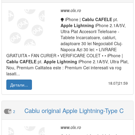
www.olx.ro
⧭ iPhone |
Cablu
CAFELE
pt.
Apple
Lightning
iPhone 2.1A/5V,
Ultra Plat Accesorii Telefoane -
Tablete Incarcatoare, cabluri,
adaptoare 30 lei Negociabil Cluj-
Napoca Azi 30 lei: • LIVRARE
GRATUITA • FAN CURIER • VERIFICARE COLET • • iPhone |
Cablu
CAFELE
pt.
Apple
Lightning
iPhone 2.1A/5V, Ultra Plat,
Nou, Premium Calitatea este : Premium Cei interesati va rog
lasati...
18.07|21:59
Детали...
Cablu original Apple Lightning-Type C
2
www.olx.ro