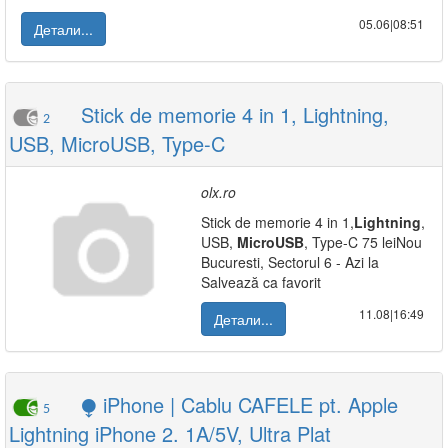
05.06|08:51
Детали...
Stick de memorie 4 in 1, Lightning,
2
USB, MicroUSB, Type-C
olx.ro
Stick de memorie 4 in 1,
Lightning
,
USB,
MicroUSB
, Type-C 75 leiNou
Bucuresti, Sectorul 6 - Azi la
Salvează ca favorit
11.08|16:49
Детали...
⧭ iPhone | Cablu CAFELE pt. Apple
5
Lightning iPhone 2. 1A/5V, Ultra Plat