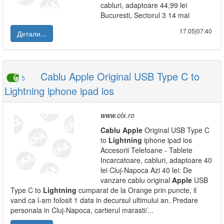
cabluri, adaptoare 44,99 lei
Bucuresti, Sectorul 3 14 mai
17.05|07:40
Детали...
Cablu Apple Original USB Type C to
5
Lightning iphone ipad ios
www.olx.ro
Cablu
Apple
Original USB Type C
to
Lightning
iphone ipad ios
Accesorii Telefoane - Tablete
Incarcatoare, cabluri, adaptoare 40
lei Cluj-Napoca Azi 40 lei: De
vanzare cablu original
Apple
USB
Type C to
Lightning
cumparat de la Orange prin puncte, il
vand ca l-am folosit 1 data in decursul ultimului an. Predare
personala in Cluj-Napoca, cartierul marasti/...