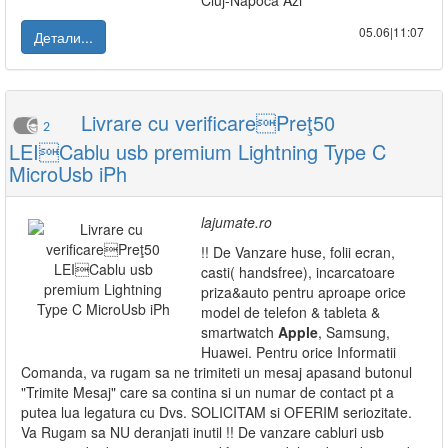
Cluj-Napoca Azi
05.06|11:07
Детали...
Livrare cu verificarePreţ50
2
LEICablu usb premium Lightning Type C
MicroUsb iPh
lajumate.ro
!! De Vanzare huse, folii ecran,
casti( handsfree), incarcatoare
priza&auto pentru aproape orice
model de telefon & tableta &
smartwatch
Apple
, Samsung,
Huawei. Pentru orice Informatii
Comanda, va rugam sa ne trimiteti un mesaj apasand butonul
"Trimite Mesaj" care sa contina si un numar de contact pt a
putea lua legatura cu Dvs. SOLICITAM si OFERIM seriozitate.
Va Rugam sa NU deranjati inutil !! De vanzare cabluri usb