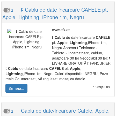
ꔪ Cablu de date incarcare CAFELE pt.
2
Apple, Lightning, iPhone 1m, Negru
www.olx.ro
ꔪ
Cablu
de date incarcare
CAFELE
pt.
Apple
,
Lightning
,iPhone 1m,
Negru Accesorii Telefoane -
Tablete » Incarcatoare, cabluri,
adaptoare 30 lei Negociabil 30 lei: ꔪ
LIVRARE GRATUITĂ ꔪ FANCURIER
ꔪ
Cablu
de date incarcare
CAFELE
pt.
Apple
,
Lightning
,iPhone 1m, Negru Culori disponibile: NEGRU, Poze
reale Cei interesati, vă rog lasati mesaj cu datele ...
16.03|18:03
Детали...
Cablu de date/incarcare Cafele, Apple,
2