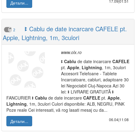
17.09|01:51
Детали...
ꔪ Cablu de date incarcare CAFELE pt.
2
Apple, Lightning, 1m, 3culori
www.olx.ro
ꔪ
Cablu
de date incarcare
CAFELE
pt.
Apple
,
Lightning
, 1m, 3culori
Accesorii Telefoane - Tablete
Incarcatoare, cabluri, adaptoare 30
lei Negociabil Cluj-Napoca Azi 30
lei: ꔪ LIVRARE GRATUITĂ ꔪ
FANCURIER ꔪ
Cablu
de date incarcare
CAFELE
pt.
Apple
,
Lightning
, 1m, 3culori Culori disponibile: ALB, NEGRU, PINK
Poze reale Cei interesati, vă rog lasati mesaj cu da...
06.04|11:08
Детали...