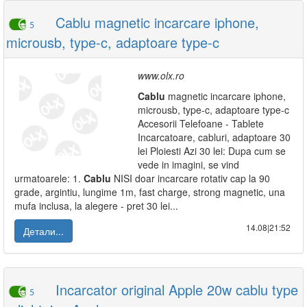
Cablu magnetic incarcare iphone,
5
microusb, type-c, adaptoare type-c
www.olx.ro
Cablu
magnetic incarcare iphone,
microusb, type-c, adaptoare type-c
Accesorii Telefoane - Tablete
Incarcatoare, cabluri, adaptoare 30
lei Ploiesti Azi 30 lei: Dupa cum se
vede in imagini, se vind
urmatoarele: 1.
Cablu
NISI doar incarcare rotativ cap la 90
grade, argintiu, lungime 1m, fast charge, strong magnetic, una
mufa inclusa, la alegere - pret 30 lei...
14.08|21:52
Детали...
Incarcator original Apple 20w cablu type
5