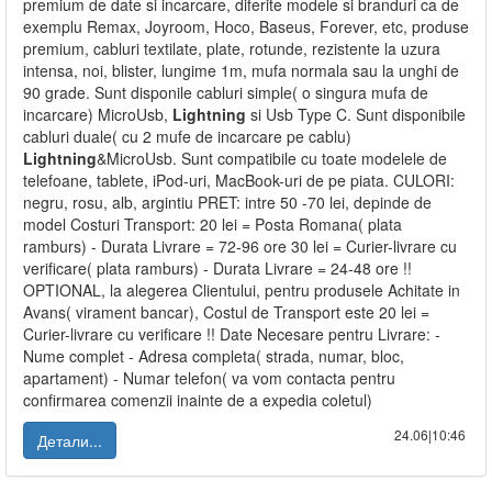
premium de date si incarcare, diferite modele si branduri ca de
exemplu Remax, Joyroom, Hoco, Baseus, Forever, etc, produse
premium, cabluri textilate, plate, rotunde, rezistente la uzura
intensa, noi, blister, lungime 1m, mufa normala sau la unghi de
90 grade. Sunt disponile cabluri simple( o singura mufa de
incarcare) MicroUsb,
Lightning
si Usb Type C. Sunt disponibile
cabluri duale( cu 2 mufe de incarcare pe cablu)
Lightning
&MicroUsb. Sunt compatibile cu toate modelele de
telefoane, tablete, iPod-uri, MacBook-uri de pe piata. CULORI:
negru, rosu, alb, argintiu PRET: intre 50 -70 lei, depinde de
model Costuri Transport: 20 lei = Posta Romana( plata
ramburs) - Durata Livrare = 72-96 ore 30 lei = Curier-livrare cu
verificare( plata ramburs) - Durata Livrare = 24-48 ore !!
OPTIONAL, la alegerea Clientului, pentru produsele Achitate in
Avans( virament bancar), Costul de Transport este 20 lei =
Curier-livrare cu verificare !! Date Necesare pentru Livrare: -
Nume complet - Adresa completa( strada, numar, bloc,
apartament) - Numar telefon( va vom contacta pentru
confirmarea comenzii inainte de a expedia coletul)
24.06|10:46
Детали...