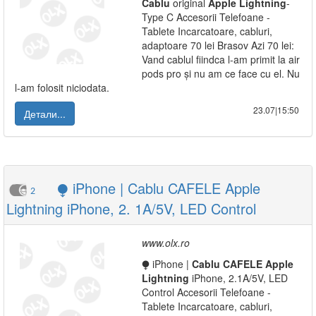
Cablu
original
Apple
Lightning
-
Type C Accesorii Telefoane -
Tablete Incarcatoare, cabluri,
adaptoare 70 lei Brasov Azi 70 lei:
Vand cablul fiindca l-am primit la air
pods pro și nu am ce face cu el. Nu
l-am folosit niciodata.
23.07|15:50
Детали...
⧭ iPhone | Cablu CAFELE Apple
2
Lightning iPhone, 2. 1A/5V, LED Control
www.olx.ro
⧭ iPhone |
Cablu
CAFELE
Apple
Lightning
iPhone, 2.1A/5V, LED
Control Accesorii Telefoane -
Tablete Incarcatoare, cabluri,